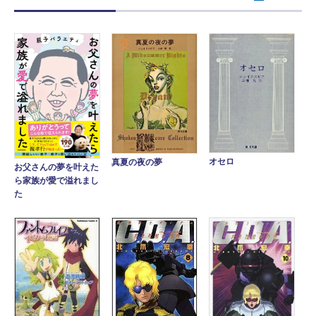
オセロ
真夏の夜の夢
お父さんの夢を叶えた
ら家族が愛で溢れまし
た