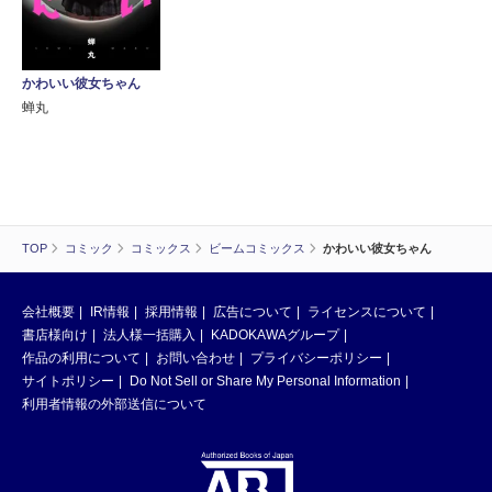
かわいい彼女ちゃん
蝉丸
TOP
コミック
コミックス
ビームコミックス
かわいい彼女ちゃん
会社概要
IR情報
採用情報
広告について
ライセンスについて
書店様向け
法人様一括購入
KADOKAWAグループ
作品の利用について
お問い合わせ
プライバシーポリシー
サイトポリシー
Do Not Sell or Share My Personal Information
利用者情報の外部送信について