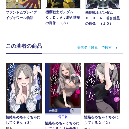
機動戦士ガンダム
ファントムブレイブ
機動戦士ガンダム
Ｃ．Ｄ．Ａ．若き彗星
イヴォワール物語
Ｃ．Ｄ．Ａ．若き彗星
の肖像 （８）
の肖像 （１０）
この著者の商品
著者名「蝉丸」で検索
情緒をめちゃくちゃに
情緒をめちゃくちゃに
電子版
してくる女（３）
してくる女（２）
情緒をめちゃくちゃに
してくる女【分冊版】