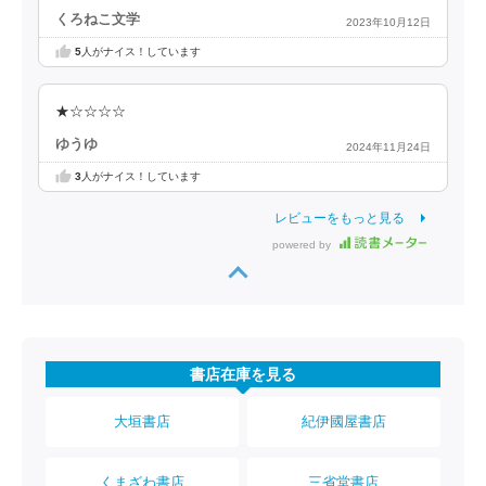
くろねこ文学
2023年10月12日
5
人がナイス！しています
★☆☆☆☆
ゆうゆ
2024年11月24日
3
人がナイス！しています
レビューをもっと見る
powered by
書店在庫を見る
大垣書店
紀伊國屋書店
くまざわ書店
三省堂書店