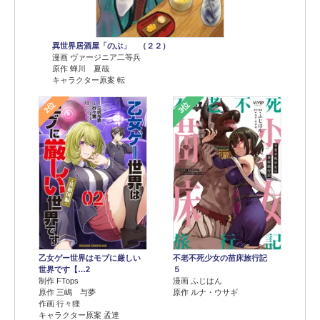
異世界居酒屋「のぶ」 （２２）
漫画 ヴァージニア二等兵
原作 蝉川 夏哉
キャラクター原案 転
2位
3位
乙女ゲー世界はモブに厳しい
不老不死少女の苗床旅行記
世界です【…2
５
制作 FTops
漫画 ふじはん
原作 三嶋 与夢
原作 ルナ・ウサギ
作画 行々狸
キャラクター原案 孟達