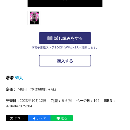
試し読みをする
※電子書籍ストアBOOK☆WALKERへ移動します。
購入する
著者
蝉丸
定価：
748
円
（本体
680
円＋税）
発売日：
2023年10月12日
判型：
Ｂ６判
ページ数：
162
ISBN：
9784047375284
ポスト
シェア
送る