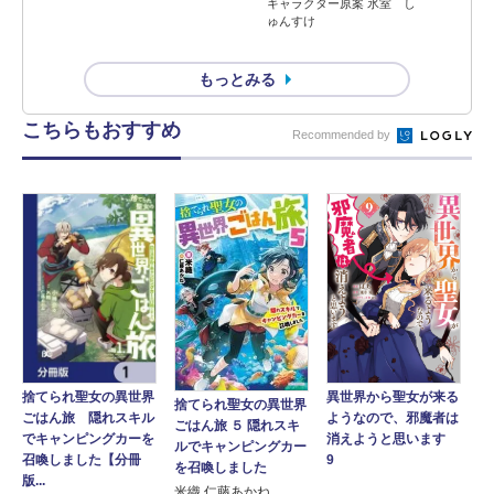
キャラクター原案 氷室 し
ゅんすけ
もっとみる
こちらもおすすめ
Recommended by
捨てられ聖女の異世界
異世界から聖女が来る
捨てられ聖女の異世界
ごはん旅 隠れスキル
ようなので、邪魔者は
ごはん旅 ５ 隠れスキ
でキャンピングカーを
消えようと思います
ルでキャンピングカー
召喚しました【分冊
9
を召喚しました
版...
米織 仁藤あかね