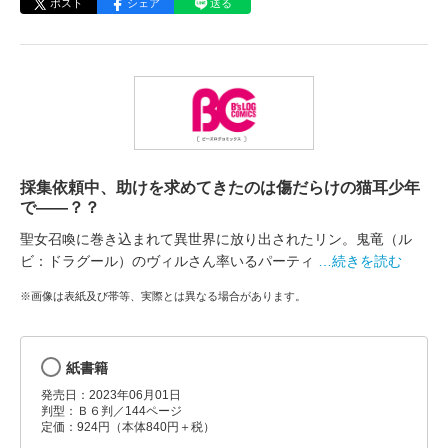
ポスト
シェア
送る
採集依頼中、助けを求めてきたのは傷だらけの猫耳少年
で――？？
聖女召喚に巻き込まれて異世界に放り出されたリン。鬼竜（ル
ビ：ドラグール）のヴィルさん率いるパーティ
…続きを読む
※画像は表紙及び帯等、実際とは異なる場合があります。
紙書籍
発売日：2023年06月01日
判型：Ｂ６判／144ページ
定価：924円（本体840円＋税）