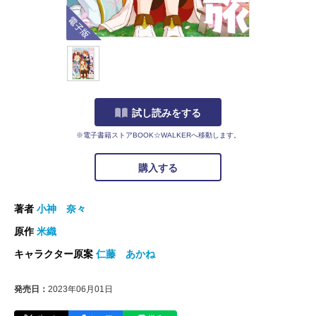
電子版
試し読みをする
※電子書籍ストアBOOK☆WALKERへ移動します。
購入する
著者
小神 奈々
原作
米織
キャラクター原案
仁藤 あかね
発売日：
2023年06月01日