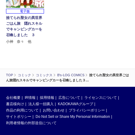
電子版
捨てられ聖女の異世界
ごはん旅 隠れスキル
でキャンピングカーを
召喚しました ３
小神 奈々 他
TOP
コミック
コミックス
B's-LOG COMICS
捨てられ聖女の異世界ごは
ん旅隠れスキルでキャンピングカーを召喚しました３…
会社概要
IR情報
採用情報
広告について
ライセンスについて
書店様向け
法人様一括購入
KADOKAWAグループ
作品の利用について
お問い合わせ
プライバシーポリシー
サイトポリシー
Do Not Sell or Share My Personal Information
利用者情報の外部送信について