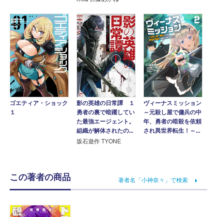
影の英雄の日常譚 １
ヴィーナスミッション
ゴエティア・ショック
勇者の裏で暗躍してい
～元殺し屋で傭兵の中
１
た最強エージェント。
年、勇者の暗殺を依頼
組織が解体されたの...
され異世界転生！～...
坂石遊作 TYONE
この著者の商品
著者名「小神奈々」で検索