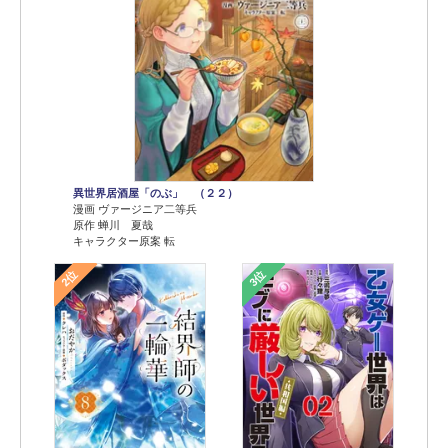
異世界居酒屋「のぶ」 （２２）
漫画 ヴァージニア二等兵
原作 蝉川 夏哉
キャラクター原案 転
2位
3位