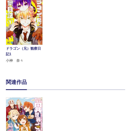
ドラゴン（兄）観察日
記1
小神 奈々
関連作品