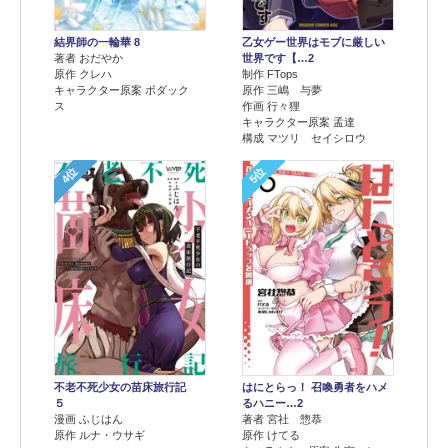
結界師の一輪華 8
乙女ゲー世界はモブに厳しい
著者 おだやか
世界です【…2
原作 クレハ
制作 FTops
キャラクター原案 ボダック
原作 三嶋 与夢
ス
作画 行々狸
キャラクター原案 孟達
構成 マツリ セイシロウ
4位
5位
不老不死少女の苗床旅行記
はにとらっ！ 召喚勇者をハメ
５
るハニー…2
漫画 ふじはん
著者 宮社 惣恭
原作 ルナ・ウサギ
原作 けてる