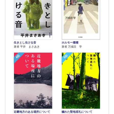
生きとし生ける音
ホルモー燦燦
著者 平井 まさあき
著者 万城目 学
4位
5位
近畿地方のある場所について
穢れた聖地巡礼について