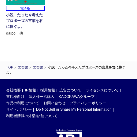
電子版
小説 たった今考えた
プロポーズの言葉を君
に捧ぐよ。
daipo 他
TOP
文芸書
文芸書
小説 たった今考えたプロポーズの言葉を君に捧ぐ
よ。
会社概要
IR情報
採用情報
広告について
ライセンスについて
書店様向け
法人様一括購入
KADOKAWAグループ
作品の利用について
お問い合わせ
プライバシーポリシー
サイトポリシー
Do Not Sell or Share My Personal Information
利用者情報の外部送信について