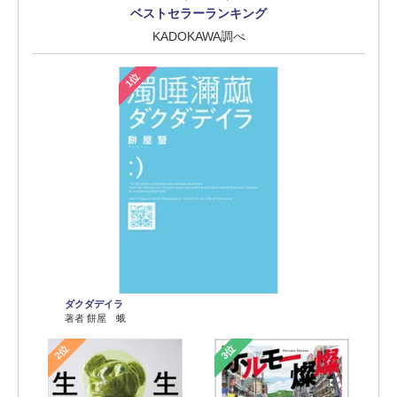
ベストセラーランキング
KADOKAWA調べ
1位
ダクダデイラ
著者 餅屋 蛾
2位
3位