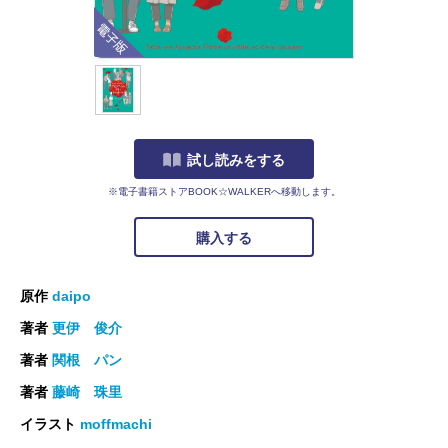
電子版
試し読みをする
※電子書籍ストアBOOK☆WALKERへ移動します。
購入する
原作
daipo
著者
更伊 俊介
著者
関根 パン
著者
藤崎 珠里
イラスト
moffmachi