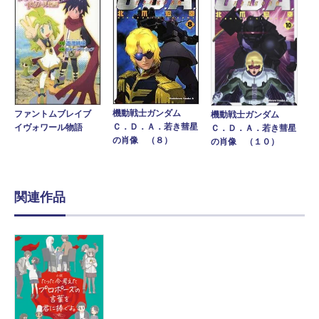
機動戦士ガンダム
ファントムブレイブ
機動戦士ガンダム
Ｃ．Ｄ．Ａ．若き彗星
イヴォワール物語
Ｃ．Ｄ．Ａ．若き彗星
の肖像 （８）
の肖像 （１０）
関連作品