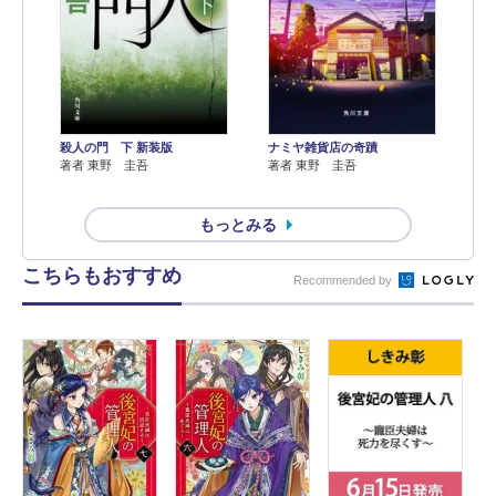
殺人の門 下 新装版
ナミヤ雑貨店の奇蹟
著者 東野 圭吾
著者 東野 圭吾
もっとみる
こちらもおすすめ
Recommended by