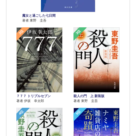
魔女と過ごした七日間
著者 東野 圭吾
2位
3位
７７７ トリプルセブン
殺人の門 上 新装版
著者 伊坂 幸太郎
著者 東野 圭吾
4位
5位