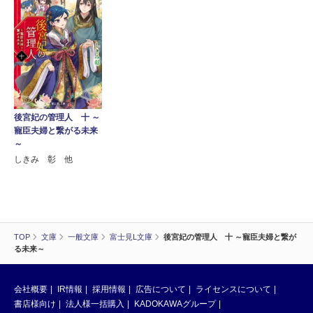
後宮妃の管理人 十 ～
寵臣夫婦と繋がる未来
～
しきみ 彰 他
TOP
文庫
一般文庫
富士見L文庫
後宮妃の管理人 十 ～寵臣夫婦と繋が
る未来～
会社概要
IR情報
採用情報
広告について
ライセンスについて
書店様向け
法人様一括購入
KADOKAWAグループ