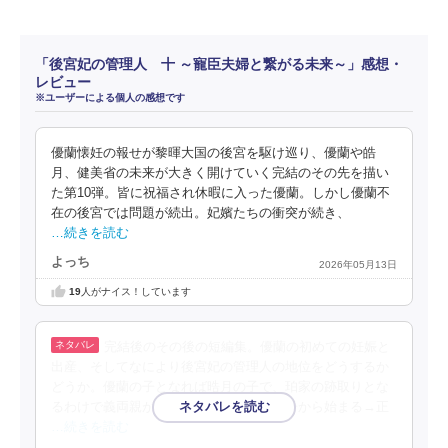
「後宮妃の管理人 十 ～寵臣夫婦と繋がる未来～」感想・
レビュー
※ユーザーによる個人の感想です
優蘭懐妊の報せが黎暉大国の後宮を駆け巡り、優蘭や皓
月、健美省の未来が大きく開けていく完結のその先を描い
た第10弾。皆に祝福され休暇に入った優蘭。しかし優蘭不
在の後宮では問題が続出。妃嬪たちの衝突が続き、
…続きを読む
よっち
2026年05月13日
19
人がナイス！しています
完結後のその後の短編集。優蘭の初めての妊娠と
出産、そしてなにより後宮妃の管理人の地位をどうするか
どうか。優蘭の子となれば晧月の子で、珀家の跡取りとな
るわけで義両親が領地から会いに来た様子から始まる→正
…続きを読む