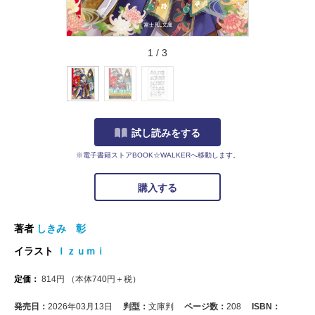
1
/
3
試し読みをする
※電子書籍ストアBOOK☆WALKERへ移動します。
購入する
著者
しきみ 彰
イラスト
Ｉｚｕｍｉ
定価：
814
円
（本体
740
円＋税）
発売日：
2026年03月13日
判型：
文庫判
ページ数：
208
ISBN：