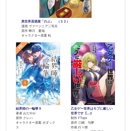
異世界居酒屋「のぶ」 （２２）
漫画 ヴァージニア二等兵
原作 蝉川 夏哉
キャラクター原案 転
2位
3位
結界師の一輪華 8
乙女ゲー世界はモブに厳しい
著者 おだやか
世界です【…2
原作 クレハ
制作 FTops
キャラクター原案 ボダック
原作 三嶋 与夢
ス
作画 行々狸