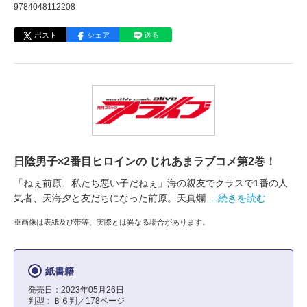
9784048112208
ポスト
シェア
送る
日陰男子×2番目ヒロインの じれあまラブコメ第2巻！
「ねぇ前原、私たち悪い子だねぇ」海の親友でクラスで1番の人
気者、天海夕と友だちになった前原。天真爛
…続きを読む
※画像は表紙及び帯等、実際とは異なる場合があります。
紙書籍
発売日：2023年05月26日
判型：Ｂ６判／178ページ