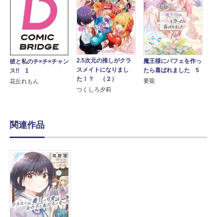
2.5次元の推しがクラ
魔王様にパフェを作っ
彼と私のチ×チ×チャン
スメイトになりまし
たら喜ばれました 5
ス!! 1
た！？ （２）
要龍
花丘れもん
つくしろ夕莉
関連作品