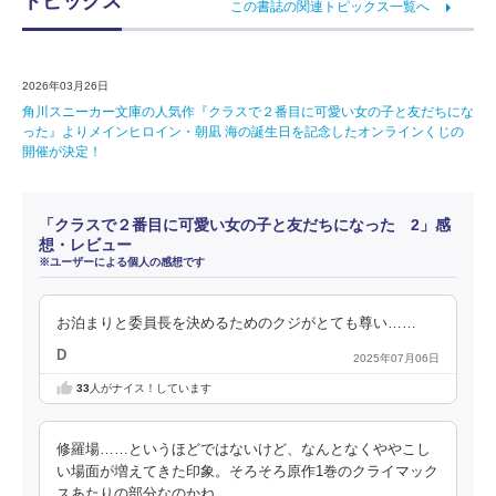
トピックス
この書誌の関連トピックス一覧へ
2026年03月26日
角川スニーカー文庫の人気作『クラスで２番目に可愛い女の子と友だちにな
った』よりメインヒロイン・朝凪 海の誕生日を記念したオンラインくじの
開催が決定！
「クラスで２番目に可愛い女の子と友だちになった 2」感
想・レビュー
※ユーザーによる個人の感想です
お泊まりと委員長を決めるためのクジがとても尊い……
D
2025年07月06日
33
人がナイス！しています
修羅場……というほどではないけど、なんとなくややこし
い場面が増えてきた印象。そろそろ原作1巻のクライマック
スあたりの部分なのかね。