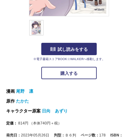
試し読みをする
※電子書籍ストアBOOK☆WALKERへ移動します。
購入する
漫画
尾野 凛
原作
たかた
キャラクター原案
日向 あずり
定価：
814
円
（本体
740
円＋税）
発売日：
2023年05月26日
判型：
Ｂ６判
ページ数：
178
ISBN：