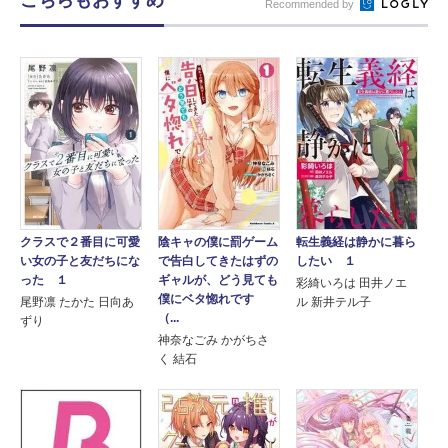
こちらもおすすめ
Recommended by
クラスで２番目に可愛
陰キャの僕に罰ゲーム
転生義経は静かに暮ら
い女の子と友だちにな
で告白してきたはずの
したい １
った １
ギャルが、どう見ても
彩綺いろは 田井ノエ
僕にベタ惚れです
尾野凛 たかた 日向あ
ル 新井テル子
（...
ずり
神奈なごみ かがちさ
く 結石