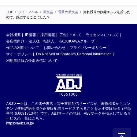
TOP
ライトノベル
新文芸
電撃の新文芸
売れ残りの奴隷エルフを拾った
ので、娘にすることにした２
会社概要
IR情報
採用情報
広告について
ライセンスについて
書店様向け
法人様一括購入
KADOKAWAグループ
作品の利用について
お問い合わせ
プライバシーポリシー
サイトポリシー
Do Not Sell or Share My Personal Information
利用者情報の外部送信について
ABJマークは、この電子書店・電子書籍配信サービスが、著作権者からコン
テンツ使用許諾を得た正規版配信サービスであることを示す登録商標（登録
番号 第6091713号）です。ABJマークの詳細、ABJマークを掲示しているサ
ービスの一覧はこちら。
https://aebs.or.jp/