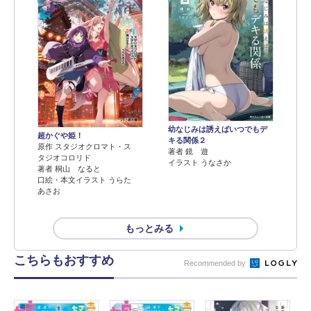
幼なじみは誘えばいつでもデ
超かぐや姫！
キる関係２
原作 スタジオクロマト・ス
著者 鏡 遊
タジオコロリド
イラスト うなさか
著者 桐山 なると
口絵・本文イラスト うらた
あさお
もっとみる
こちらもおすすめ
Recommended by