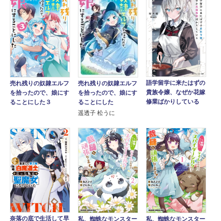
語学留学に来たはずの
売れ残りの奴隷エルフ
売れ残りの奴隷エルフ
貴族令嬢、なぜか花嫁
を拾ったので、娘にす
を拾ったので、娘にす
修業ばかりしている
ることにした
ることにした３
遥透子 松うに
奈落の底で生活して早
私、蜘蛛なモンスター
私、蜘蛛なモンスター