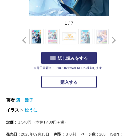
1
/
7
試し読みをする
※電子書籍ストアBOOK☆WALKERへ移動します。
購入する
著者
遥 透子
イラスト
松うに
定価：
1,540
円
（本体
1,400
円＋税）
発売日：
2023年09月15日
判型：
Ｂ６判
ページ数：
268
ISBN：