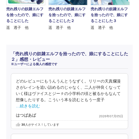
売れ残りの奴隷エルフ
売れ残りの奴隷エルフ
売れ残りの奴隷エルフ
を拾ったので、娘にす
を拾ったので、娘にす
を拾ったので、娘にす
ることにした
ることにした２
ることにした３
遥 透子 他
遥 透子 他
遥 透子 他
「売れ残りの奴隷エルフを拾ったので、娘にすることにした
２」感想・レビュー
※ユーザーによる個人の感想です
どのレビューにもうんうんとうなずく。リリーの天真爛漫
さがレインを追い詰めるのじゃなく、二人が仲良くなって
いく様はヴァイスとジーㇰの小学科の頃と被るかもなんて
想像したりする。こういう本を読むともう一度子
…続きを読む
はつばあば
2026年07月05日
30
人がナイス！しています