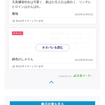
天真爛漫幼女は可愛く、親ばか主人公は面白く、ツンデレ
ヒロインはがんばれ。
菊地
2023年10月01日
1
人がナイス！しています
2巻読了。 リリィが魔法学校に通い始めてからの
学校生活がメイン。 リリィの無垢さ、ヴァイスの親バカ加
減、ジークリンデの恋愛事情にと見どころが満載でした☺️
新しい友達もできて良かった😊 次巻も楽しみにしてます
…続きを読む
緑色のしゃりん
2023年09月16日
1
人がナイス！しています
powered by
書店在庫を見る