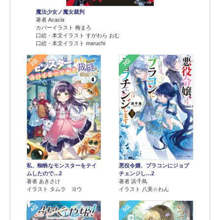
魔法少女ノ魔女裁判
著者 Acacia
カバーイラスト 梅まろ
口絵・本文イラスト すがわら おむ
口絵・本文イラスト maruchi
2位
3位
悪役令嬢、ブラコンにジョブ
私、蜘蛛なモンスターをテイ
チェンジし…2
ムしたので…2
著者 浜千鳥
著者 あきさけ
イラスト 八美☆わん
イラスト タムラ ヨウ
4位
5位