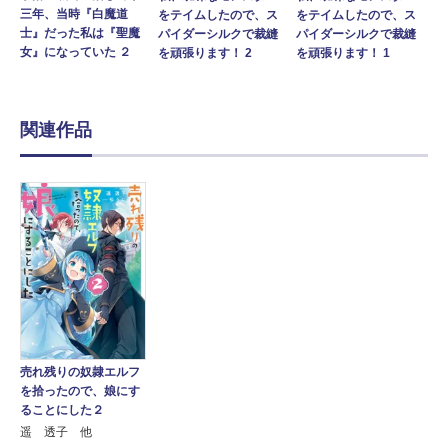
三年、当時『白魔道
をテイムしたので、ス
をテイムしたので、ス
士』だった私は『聖魔
パイダーシルクで裁縫
パイダーシルクで裁縫
女』になっていた ２
を頑張ります！ 2
を頑張ります！ 1
関連作品
売れ残りの奴隷エルフ
を拾ったので、娘にす
ることにした２
遥 透子 他