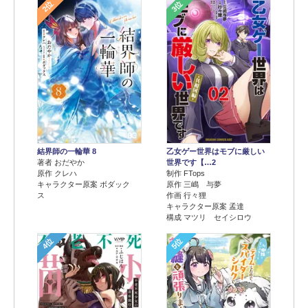
2位
3位
結界師の一輪華 8
乙女ゲー世界はモブに厳しい
著者 おだやか
世界です【…2
原作 クレハ
制作 FTops
キャラクター原案 ボダック
原作 三嶋 与夢
ス
作画 行々狸
キャラクター原案 孟達
構成 マツリ セイシロウ
4位
5位