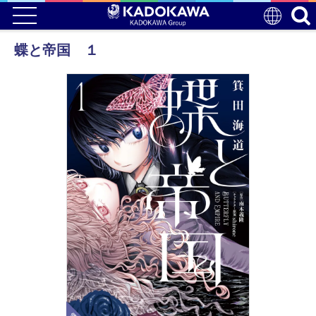
蝶と帝国 １
電子版