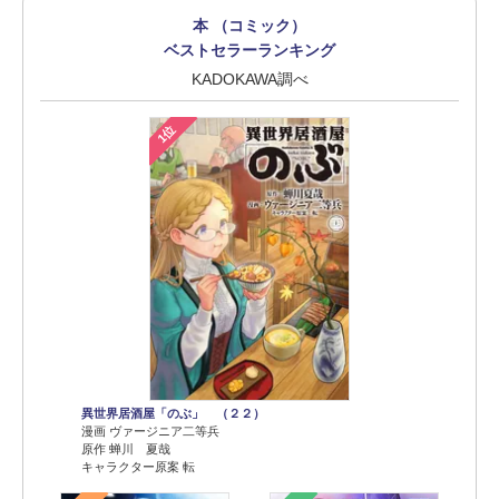
本 （コミック）
ベストセラーランキング
KADOKAWA調べ
1位
異世界居酒屋「のぶ」 （２２）
漫画 ヴァージニア二等兵
原作 蝉川 夏哉
キャラクター原案 転