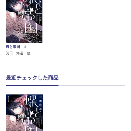
蝶と帝国 １
箕田 海道 他
最近チェックした商品