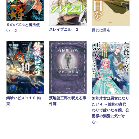
９のパズルと魔法使
スレイプニル ２
目には目を
い ２
錆喰いビスコ１０ 約
濱地健三郎の呪える事
無能才女は悪女になり
束
件簿
たい４ ～義妹の身代
わりで嫁いだ令嬢、公
爵様の溺愛に気づか
な...