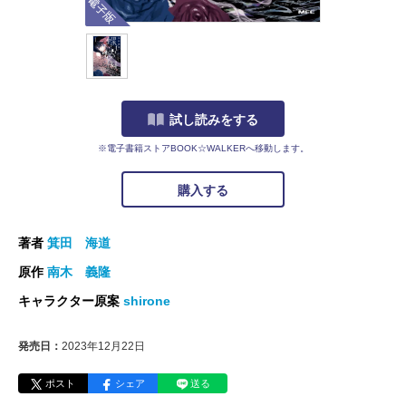
試し読みをする
※電子書籍ストアBOOK☆WALKERへ移動します。
購入する
著者
箕田 海道
原作
南木 義隆
キャラクター原案
shirone
発売日：
2023年12月22日
ポスト
シェア
送る