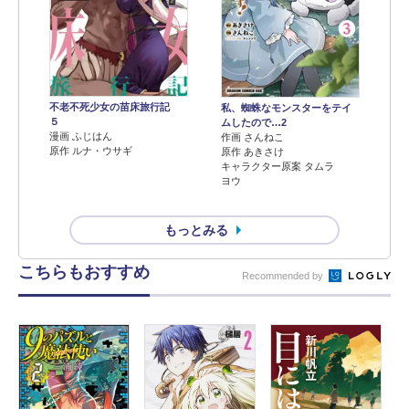
不老不死少女の苗床旅行記
私、蜘蛛なモンスターをテイ
５
ムしたので…2
漫画 ふじはん
作画 さんねこ
原作 ルナ・ウサギ
原作 あきさけ
キャラクター原案 タムラ
ヨウ
もっとみる
こちらもおすすめ
Recommended by