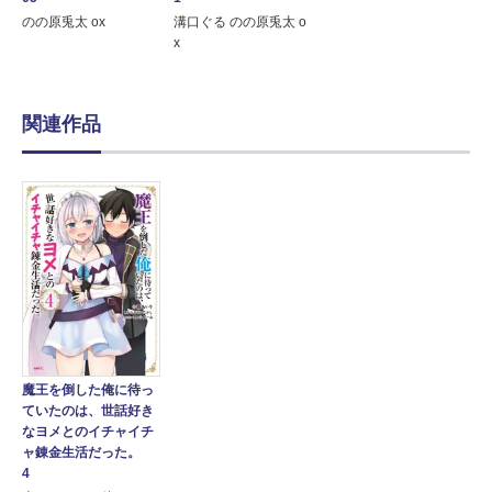
のの原兎太 ox
溝口ぐる のの原兎太 o
x
関連作品
魔王を倒した俺に待っ
ていたのは、世話好き
なヨメとのイチャイチ
ャ錬金生活だった。
4