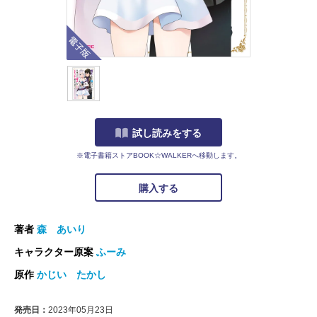
電子版
試し読みをする
※電子書籍ストアBOOK☆WALKERへ移動します。
購入する
著者
森 あいり
キャラクター原案
ふーみ
原作
かじい たかし
発売日：
2023年05月23日