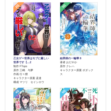
2位
3位
乙女ゲー世界はモブに厳しい
結界師の一輪華 8
世界です【…2
著者 おだやか
制作 FTops
原作 クレハ
原作 三嶋 与夢
キャラクター原案 ボダック
作画 行々狸
ス
キャラクター原案 孟達
構成 マツリ セイシロウ
4位
5位