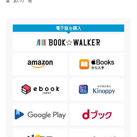
森 あいり 他
電子版を購入