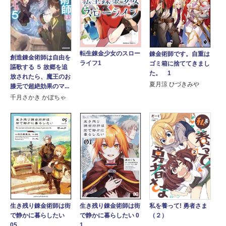
転生錬金少女のスロー
錬金術師です。自重は
創造錬金術師は自由を
ライフ1
ゴミ箱に捨ててきまし
謳歌する ５ 故郷を追
た。 1
放されたら、魔王のお
夏月涼 ひづきみや
膝元で超絶効果のマ...
千月さかき かぼちゃ
生き残り錬金術師は街
生き残り錬金術師は街
私を養って! 勇者さま
で静かに暮らしたい
で静かに暮らしたい 0
（２）
05
1