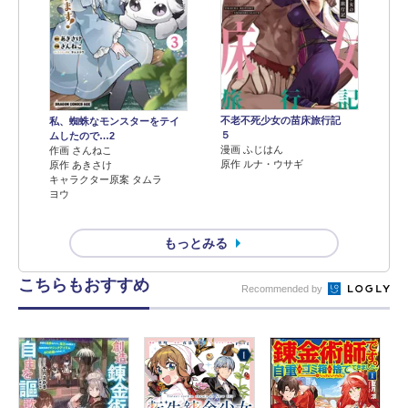
不老不死少女の苗床旅行記
私、蜘蛛なモンスターをテイ
５
ムしたので…2
漫画 ふじはん
作画 さんねこ
原作 ルナ・ウサギ
原作 あきさけ
キャラクター原案 タムラ
ヨウ
もっとみる
こちらもおすすめ
Recommended by