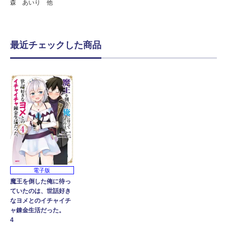
森 あいり 他
最近チェックした商品
電子版
魔王を倒した俺に待っ
ていたのは、世話好き
なヨメとのイチャイチ
ャ錬金生活だった。
4