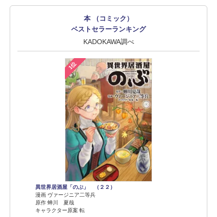
本 （コミック）
ベストセラーランキング
KADOKAWA調べ
1位
異世界居酒屋「のぶ」 （２２）
漫画 ヴァージニア二等兵
原作 蝉川 夏哉
キャラクター原案 転