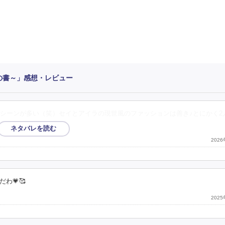
の書～」感想・レビュー
シーンが多い（笑）セイとアイラの現世風のファッションは善き♪とにかく2
202
わ💗🥰
202