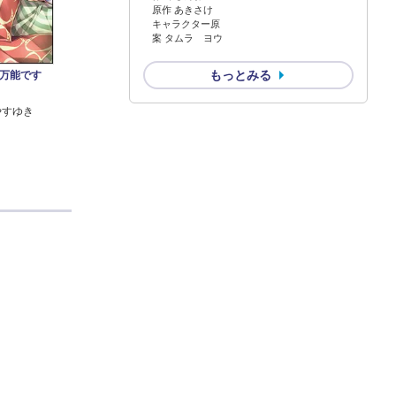
原作 あきさけ
キャラクター原
案 タムラ ヨウ
もっとみる
は万能です
やすゆき