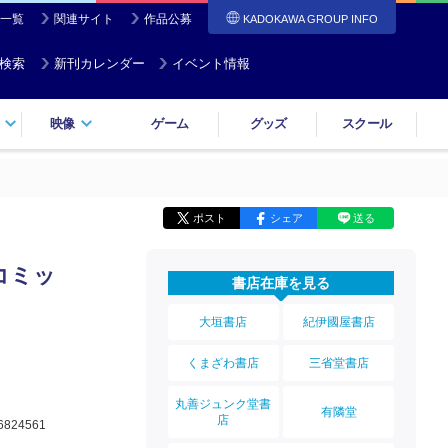
一覧
関連サイト
作品公募
KADOKAWA GROUP INFO
検索
新刊カレンダー
イベント情報
映像
ゲーム
グッズ
スクール
ポスト
シェア
送る
コミッ
書店在庫を見る
大垣書店
紀伊國屋書店
くまざわ書店
三省堂書店
丸善ジュンク堂書
有隣堂
店
6824561