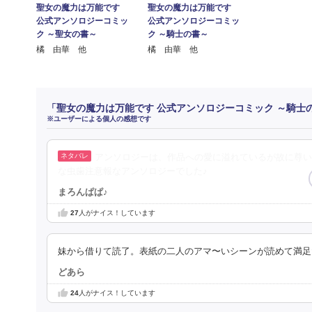
聖女の魔力は万能です
聖女の魔力は万能です
公式アンソロジーコミッ
公式アンソロジーコミッ
ク ～聖女の書～
ク ～騎士の書～
橘 由華 他
橘 由華 他
「聖女の魔力は万能です 公式アンソロジーコミック ～騎士
※ユーザーによる個人の感想です
アンソロジーは、作品への愛に溢れているが故に尊い
な虫歯注意報なアンソロジーでした♪
まろんぱぱ♪
27
人がナイス！しています
妹から借りて読了。表紙の二人のアマ〜いシーンが読めて満足だ
どあら
24
人がナイス！しています