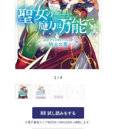
1
/
4
試し読みをする
※電子書籍ストアBOOK☆WALKERへ移動します。