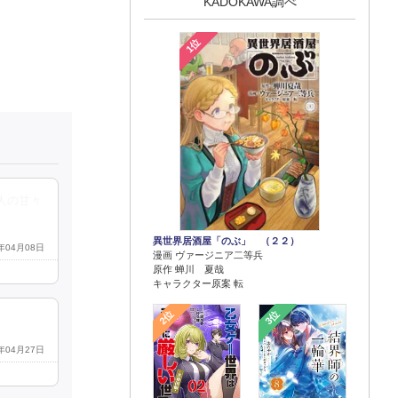
KADOKAWA調べ
1位
人の甘々
異世界居酒屋「のぶ」 （２２）
6年04月08日
漫画 ヴァージニア二等兵
原作 蝉川 夏哉
キャラクター原案 転
2位
3位
5年04月27日