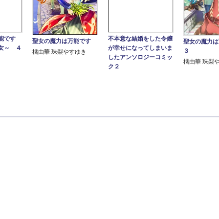
能です
不本意な結婚をした令嬢
聖女の魔力は万能です
聖女の魔力
女～ ４
が幸せになってしまいま
３
橘由華 珠梨やすゆき
したアンソロジーコミッ
橘由華 珠梨
ク２