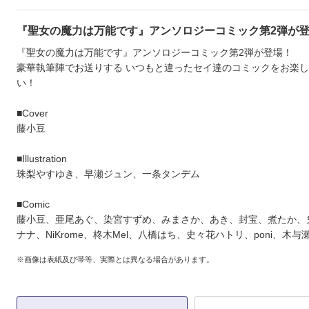
『聖女の魔力は万能です』アンソロジーコミック第2弾が登
『聖女の魔力は万能です』アンソロジーコミック第2弾が登場！
豪華執筆陣でお送りする いつもと違ったセイ達のコミックをお楽
い！
■Cover
藤小豆
■Illustration
珠梨やすゆき、早瀬ジュン、一条タンデム
■Comic
藤小豆、亜尾あぐ、染宮すずめ、みまさか、あき、封宝、煮たか、
ナナ、NiKrome、柊木Mel、八橋はち、史々花ハトリ、poni、木与
※画像は表紙及び帯等、実際とは異なる場合があります。