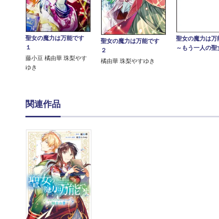
聖女の魔力は万能です
聖女の魔力は万
聖女の魔力は万能です
１
～もう一人の聖
２
藤小豆 橘由華 珠梨やす
橘由華 珠梨やすゆき
ゆき
関連作品