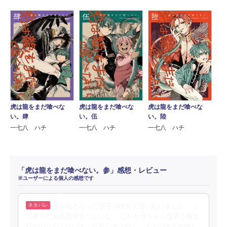
虎は龍をまだ喰べな
虎は龍をまだ喰べな
虎は龍をまだ喰べな
い。肆
い。伍
い。陸
一七八 ハチ
一七八 ハチ
一七八 ハチ
「虎は龍をまだ喰べない。参」感想・レビュー
※ユーザーによる個人の感想です
母が姑となって息子の彼女を追い払いました、っ
て書くとある意味生々しいな。 しかも母ちゃん息子と種族
存続のためとはいえ、近親しそうやし。メスのほうが強く