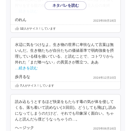
狩りをする龍の生態は母系社会というより主人公の束縛
…続きを読む
のれん
2023年09月18日
12
人がナイス！しています
水辺に気をつけなよ。生き物の世界に卑怯なんて言葉は無
いんだ。生き物たちが自分たちの価値基準で弱肉強食を摂
理している様を描いている、と読むことで、コトワリから
外れた「まだ喰べない」の異質さが際立つ。ああ
…続きを読む
歩月るな
2024年12月10日
7
人がナイス！しています
読み込もうとするほど快楽をもたらす毒の気が体を侵して
くる。落ち着いて読めない(３回目)。どうしても飛ばし読み
になってしまうのだけど、それでも印象深く面白い。ちゃ
んと読んだら僕どうなっちゃうの…。
へ～ジック
2025年06月16日