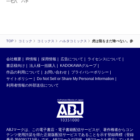
一七八 ハチ
TOP
コミック
コミックス
ハルタコミックス
虎は龍をまだ喰べない。参
会社概要
IR情報
採用情報
広告について
ライセンスについて
書店様向け
法人様一括購入
KADOKAWAグループ
作品の利用について
お問い合わせ
プライバシーポリシー
サイトポリシー
Do Not Sell or Share My Personal Information
利用者情報の外部送信について
ABJマークは、この電子書店・電子書籍配信サービスが、著作権者からコン
テンツ使用許諾を得た正規版配信サービスであることを示す登録商標（登録
番号 第6091713号）です。ABJマークの詳細、ABJマークを掲示しているサ