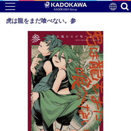
虎は龍をまだ喰べない。参