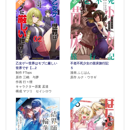
2位
3位
乙女ゲー世界はモブに厳しい
不老不死少女の苗床旅行記
世界です【…2
５
制作 FTops
漫画 ふじはん
原作 三嶋 与夢
原作 ルナ・ウサギ
作画 行々狸
キャラクター原案 孟達
構成 マツリ セイシロウ
4位
5位