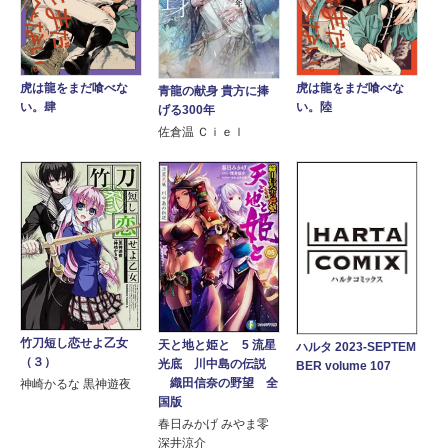
虎は龍をまだ喰べな
虎は龍をまだ喰べな
青龍の献身 貴方に捧
い。陸
い。肆
げる300年
佐倉温 Ｃｉｅｌ
竹刀短し恋せよ乙女
天と地と姫と 5 流星
ハルタ 2023-SEPTEM
（３）
光底 川中島の伝説
BER volume 107
織田信奈の野望 全
神崎かるな 黒神遊夜
国版
春日みかげ みやま零
深井涼介