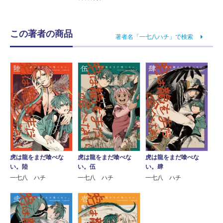
この著者の商品
著者名「一七八ハチ」で検索
虎は龍をまだ喰べな
虎は龍をまだ喰べな
虎は龍をまだ喰べな
い。陸
い。伍
い。肆
一七八 ハチ
一七八 ハチ
一七八 ハチ