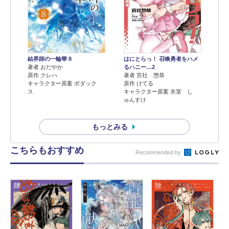
結界師の一輪華 8
はにとらっ！ 召喚勇者をハメ
著者 おだやか
るハニー…2
原作 クレハ
著者 宮社 惣恭
キャラクター原案 ボダック
原作 けてる
ス
キャラクター原案 氷室 し
ゅんすけ
もっとみる
こちらもおすすめ
Recommended by