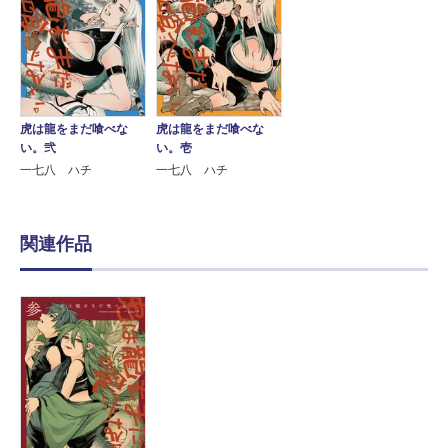
虎は龍をまだ喰べな
虎は龍をまだ喰べな
い。弐
い。壱
一七八 ハチ
一七八 ハチ
関連作品