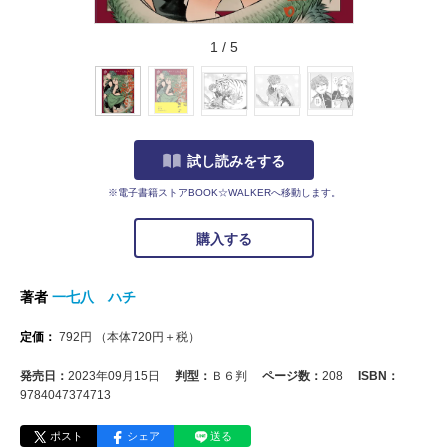
1
/
5
試し読みをする
※電子書籍ストアBOOK☆WALKERへ移動します。
購入する
著者
一七八 ハチ
定価：
792
円
（本体
720
円＋税）
発売日：
2023年09月15日
判型：
Ｂ６判
ページ数：
208
ISBN：
9784047374713
ポスト
シェア
送る