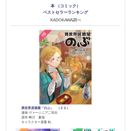
本 （コミック）
ベストセラーランキング
KADOKAWA調べ
1位
異世界居酒屋「のぶ」 （２２）
漫画 ヴァージニア二等兵
原作 蝉川 夏哉
キャラクター原案 転