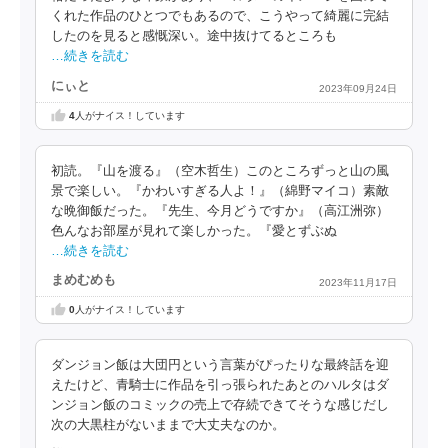
くれた作品のひとつでもあるので、こうやって綺麗に完結
したのを見ると感慨深い。途中抜けてるところも
…続きを読む
にぃと
2023年09月24日
4
人がナイス！しています
初読。『山を渡る』（空木哲生）このところずっと山の風
景で楽しい。『かわいすぎる人よ！』（綿野マイコ）素敵
な晩御飯だった。『先生、今月どうですか』（高江洲弥）
色んなお部屋が見れて楽しかった。『愛とずぶぬ
…続きを読む
まめむめも
2023年11月17日
0
人がナイス！しています
ダンジョン飯は大団円という言葉がぴったりな最終話を迎
えたけど、青騎士に作品を引っ張られたあとのハルタはダ
ンジョン飯のコミックの売上で存続できてそうな感じだし
次の大黒柱がないままで大丈夫なのか。