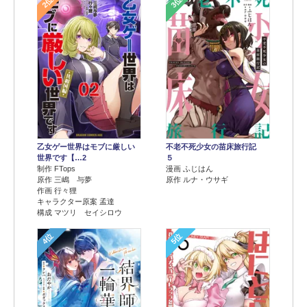
2位
3位
乙女ゲー世界はモブに厳しい
不老不死少女の苗床旅行記
世界です【…2
５
制作 FTops
漫画 ふじはん
原作 三嶋 与夢
原作 ルナ・ウサギ
作画 行々狸
キャラクター原案 孟達
構成 マツリ セイシロウ
4位
5位