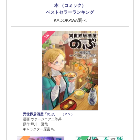
本 （コミック）
ベストセラーランキング
KADOKAWA調べ
1位
異世界居酒屋「のぶ」 （２２）
漫画 ヴァージニア二等兵
原作 蝉川 夏哉
キャラクター原案 転