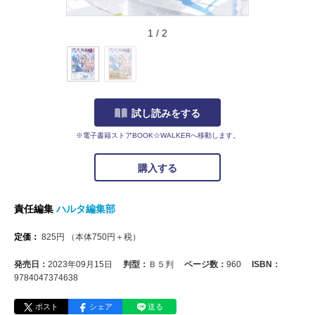
1
/
2
試し読みをする
※電子書籍ストアBOOK☆WALKERへ移動します。
購入する
責任編集
ハルタ編集部
定価：
825
円
（本体
750
円＋税）
発売日：
2023年09月15日
判型：
Ｂ５判
ページ数：
960
ISBN：
9784047374638
ポスト
シェア
送る