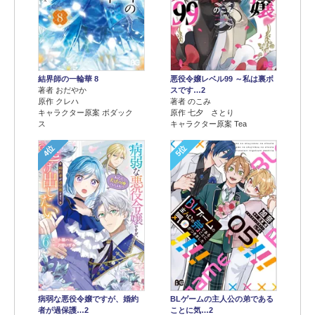
結界師の一輪華 8
悪役令嬢レベル99 ～私は裏ボ
著者 おだやか
スです…2
原作 クレハ
著者 のこみ
キャラクター原案 ボダック
原作 七夕 さとり
ス
キャラクター原案 Tea
4位
5位
病弱な悪役令嬢ですが、婚約
BLゲームの主人公の弟である
者が過保護…2
ことに気…2