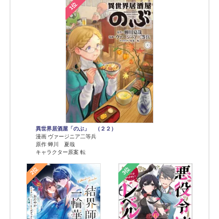
1位
異世界居酒屋「のぶ」 （２２）
漫画 ヴァージニア二等兵
原作 蝉川 夏哉
キャラクター原案 転
2位
3位