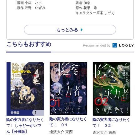
漫画 小箱 ハコ
著者 加奈
原作 沢野 いずみ
原作 花果 唯
キャラクター原案 しヴぇ
もっとみる
こちらもおすすめ
Recommended by
陰の実力者になりたく
陰の実力者になりたく
陰の実力者になりたく
て！ ０１
て！ しゃどーがいで
て！ ０２
ん【分冊版】
逢沢大介 東西
逢沢大介 東西