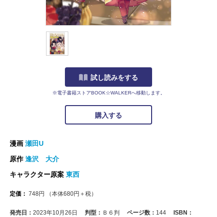
試し読みをする
※電子書籍ストアBOOK☆WALKERへ移動します。
購入する
漫画
瀬田U
原作
逢沢 大介
キャラクター原案
東西
定価：
748
円
（本体
680
円＋税）
発売日：
2023年10月26日
判型：
Ｂ６判
ページ数：
144
ISBN：