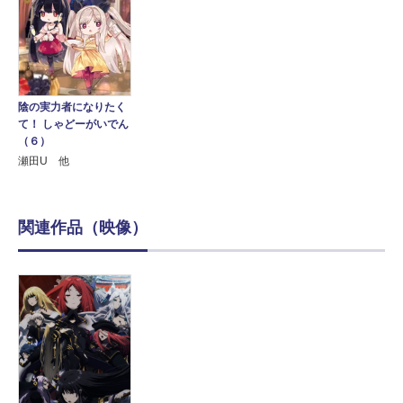
陰の実力者になりたく
て！ しゃどーがいでん
（６）
瀬田U 他
関連作品（映像）