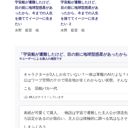
宇宙船が遭難したけど、
宇宙船が遭難したけど、
目の前に地球型惑星があ
目の前に地球型惑星があ
ったから、今までの人生
ったから、今までの人生
を捨ててイージーに生き
を捨ててイージーに生き
たい
たい ２
水野 藍雷 他
水野 藍雷 他
「宇宙船が遭難したけど、目の前に地球型惑星があったから
※ユーザーによる個人の感想です
キャラクターが3人しか出ていない？一体は軍艦のAIだよな？そ
公はワープ空間のテロで現在地が全くわからない状態。そんな
こも 旧柏バカ一代
20
人がナイス！しています
表紙が可愛くて購入。 物語は宇宙で遭難した主人公が漂流先
ろ設定があるのが面白い。主人公は積極的に調べる気はなさそ
しまふくろう