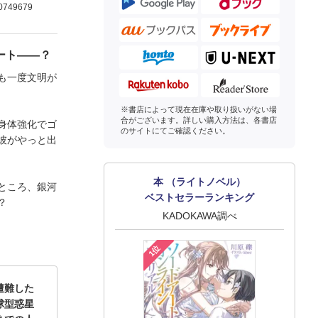
0749679
ート――？
も一度文明が
※書店によって現在在庫や取り扱いがない場
合がございます。詳しい購入方法は、各書店
身体強化でゴ
のサイトにてご確認ください。
彼がやっと出
本 （ライトノベル）
ところ、銀河
ベストセラーランキング
？
KADOKAWA調べ
1位
遭難した
球型惑星