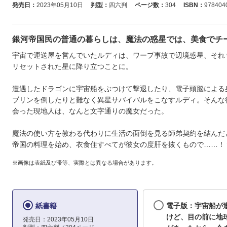
発売日：
2023年05月10日
判型：
四六判
ページ数：
304
ISBN：
978404
銀河帝国民の普通の暮らしは、魔法の惑星では、美食でチ
宇宙で運送屋を営んでいたルディは、ワープ事故で辺境惑星、それ
リセットされた星に降り立つことに。
遭遇したドラゴンに宇宙船をぶつけて撃退したり、電子頭脳による
ブリンを倒したりと難なく異星サバイバルをこなすルディ。そんな
会った現地人は、なんと文字通りの魔女だった。
魔法の使い方を教わる代わりに生活の面倒を見る師弟契約を結んだ
帝国の料理を始め、衣食住すべてが彼女の度肝を抜くもので……！
※画像は表紙及び帯等、実際とは異なる場合があります。
紙書籍
電子版：宇宙船が
けど、目の前に地
発売日：2023年05月10日