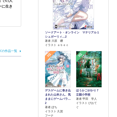
までの人
ーに生き
ソードアート・オンライン マテリアル１
シュガーリィ…2
著者 川原 礫
イラスト ａｂｅｃ
ズの作品一覧
2位
3位
デスゲームに巻き込
ほうかごがかり７
まれた山本さん、気
立穎小学校
ままにゲームバラ…
著者 甲田 学人
2
イラスト ぴおて
著者 ぽち
ぐ
イラスト 久賀
フーナ