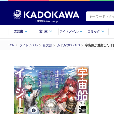
文芸書
文庫
ライトノベル
コミック
TOP
ライトノベル
新文芸
カドカワBOOKS
宇宙船が遭難したけ