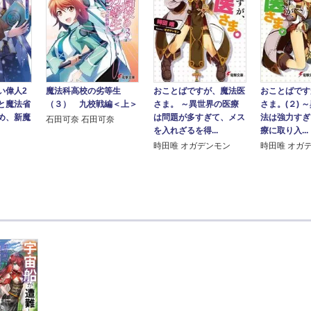
い偉人2
魔法科高校の劣等生
おことばですが、魔法医
おことばです
と魔法省
（３） 九校戦編＜上＞
さま。 ～異世界の医療
さま。(２) 
め、新魔
は問題が多すぎて、メス
法は強力すぎ
石田可奈 石田可奈
を入れざるを得...
療に取り入...
時田唯 オガデンモン
時田唯 オガ