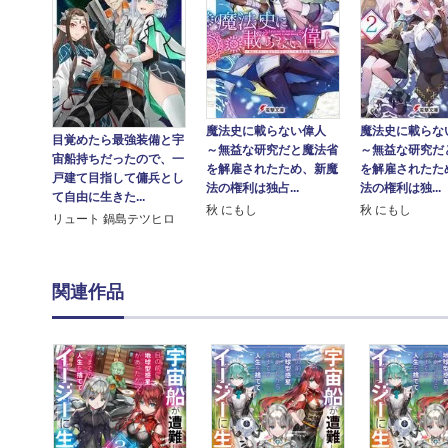
魔法史に載らない偉人
魔法史に載らな
目覚めたら最強装備と宇
～無益な研究だと魔法省
～無益な研究だ
宙船持ちだったので、一
を解雇されたため、新魔
を解雇されたた
戸建て目指して傭兵とし
法の権利は独占...
法の権利は独...
て自由に生きた...
秋 にもし
秋 にもし
リュート 鍋島テツヒロ
関連作品