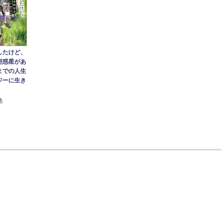
したけど、
型惑星があ
までの人生
ジーに生き
他