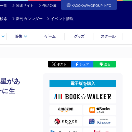
一覧
関連サイト
作品公募
KADOKAWA GROUP INFO
検索
新刊カレンダー
イベント情報
映像
ゲーム
グッズ
スクール
ポスト
シェア
送る
惑星があ
電子版を購入
ーに生