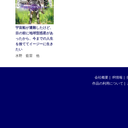
宇宙船が遭難したけど、
目の前に地球型惑星があ
ったから、今までの人生
を捨ててイージーに生き
たい
水野 藍雷 他
会社概要
IR情報
作品の利用について