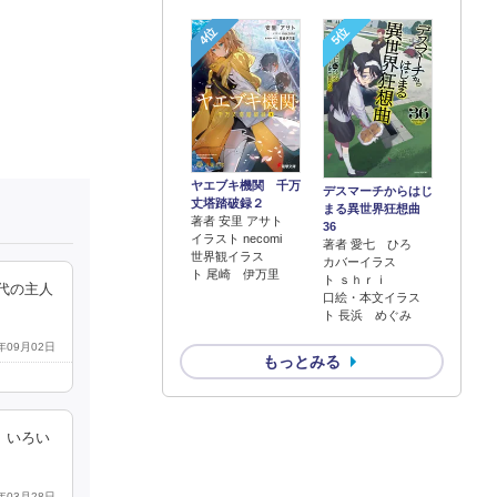
4位
5位
ヤエブキ機関 千万
デスマーチからはじ
丈塔踏破録２
まる異世界狂想曲
著者 安里 アサト
36
イラスト necomi
著者 愛七 ひろ
世界観イラス
カバーイラス
ト 尾崎 伊万里
ト ｓｈｒｉ
代の主人
口絵・本文イラス
ト 長浜 めぐみ
3年09月02日
もっとみる
、いろい
6年03月28日