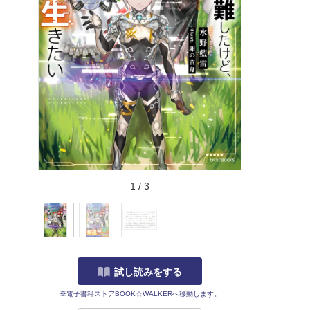
1
/
3
試し読みをする
※電子書籍ストアBOOK☆WALKERへ移動します。