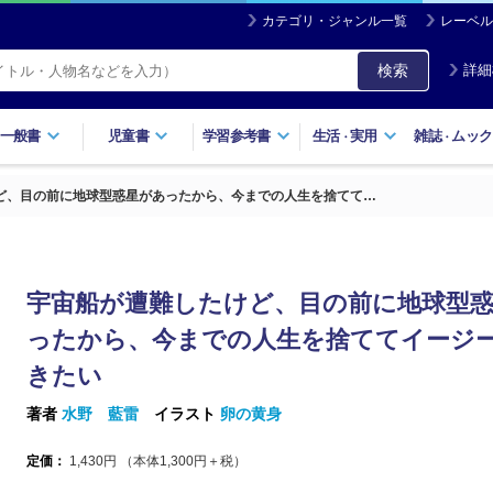
カテゴリ・ジャンル一覧
レーベル
検索
詳細
一般書
児童書
学習参考書
生活
実用
雑誌
ムック
・
・
ど、目の前に地球型惑星があったから、今までの人生を捨てて…
宇宙船が遭難したけど、目の前に地球型
ったから、今までの人生を捨ててイージ
きたい
著者
水野 藍雷
イラスト
卵の黄身
定価：
1,430
円 （本体
1,300
円＋税）