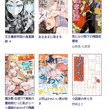
死にかけ陛下の権謀恋
王立魔術学院の鬼畜講
あまあまに染まる
愛術
師 ４
山咲黒 七里慧
魔法塾 生涯777連敗の
上司はかわいい君が好
小説家の作り方
魔術師だった私がニー
き
野崎まど
ト講師のおかげで飛躍