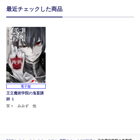
最近チェックした商品
電子版
王立魔術学院の鬼畜講
師 １
実々 みみず 他