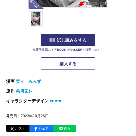
試し読みをする
※電子書籍ストアBOOK☆WALKERへ移動します。
購入する
漫画
実々 みみず
原作
急川回レ
キャラクターデザイン
zunta
発売日：
2023年10月26日
ポスト
シェア
送る