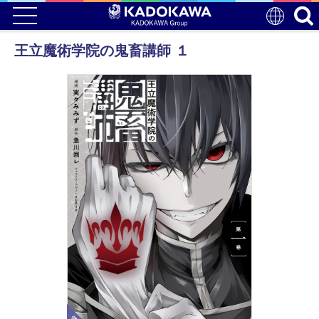
王立魔術学院の鬼畜講師 １
電子版