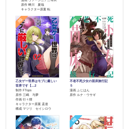
原作 蝉川 夏哉
キャラクター原案 転
2位
3位
乙女ゲー世界はモブに厳しい
不老不死少女の苗床旅行記
世界です【…2
５
制作 FTops
漫画 ふじはん
原作 三嶋 与夢
原作 ルナ・ウサギ
作画 行々狸
キャラクター原案 孟達
構成 マツリ セイシロウ
4位
5位