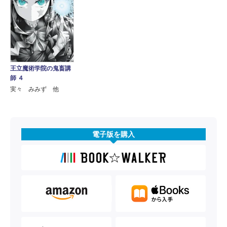
王立魔術学院の鬼畜講
師 ４
実々 みみず 他
電子版を購入