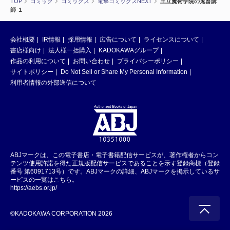
TOP
コミック
コミックス
電撃コミックスNEXT
王立魔術学院の鬼畜講
師 １
会社概要
IR情報
採用情報
広告について
ライセンスについて
書店様向け
法人様一括購入
KADOKAWAグループ
作品の利用について
お問い合わせ
プライバシーポリシー
サイトポリシー
Do Not Sell or Share My Personal Information
利用者情報の外部送信について
ABJマークは、この電子書店・電子書籍配信サービスが、著作権者からコン
テンツ使用許諾を得た正規版配信サービスであることを示す登録商標（登録
番号 第6091713号）です。ABJマークの詳細、ABJマークを掲示しているサ
ービスの一覧はこちら。
https://aebs.or.jp/
©KADOKAWA CORPORATION 2026