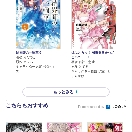
結界師の一輪華 8
はにとらっ！ 召喚勇者をハメ
著者 おだやか
るハニー…2
原作 クレハ
著者 宮社 惣恭
キャラクター原案 ボダック
原作 けてる
ス
キャラクター原案 氷室 し
ゅんすけ
もっとみる
こちらもおすすめ
Recommended by