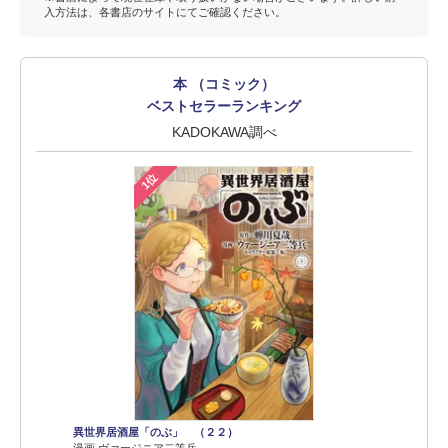
入方法は、各書店のサイトにてご確認ください。
本 （コミック）
ベストセラーランキング
KADOKAWA調べ
1位
異世界居酒屋「のぶ」 （２２）
漫画 ヴァージニア二等兵