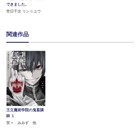
できました。
壱日千次 リン☆ユウ
関連作品
王立魔術学院の鬼畜講
師 １
実々 みみず 他