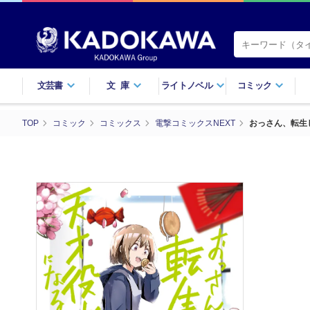
文芸書
文庫
ライトノベル
コミック
TOP
コミック
コミックス
電撃コミックスNEXT
おっさん、転生