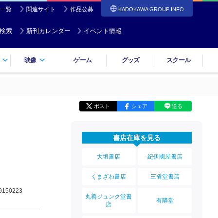
一覧
関連サイト
作品公募
KADOKAWA GROUP INFO
検索
新刊カレンダー
イベント情報
映像
ゲーム
グッズ
スクール
ポスト
シェア
送る
書店在庫を見る
大垣書店
紀伊國屋書店
くまざわ書店
三省堂書店
9150223
丸善ジュンク堂書
有隣堂
店