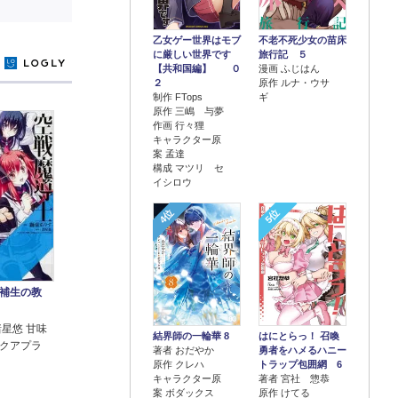
乙女ゲー世界はモブ
不老不死少女の苗床
に厳しい世界です
旅行記 ５
y
【共和国編】 ０
漫画 ふじはん
２
原作 ルナ・ウサ
制作 FTops
ギ
原作 三嶋 与夢
作画 行々狸
キャラクター原
案 孟達
構成 マツリ セ
イシロウ
4位
5位
補生の教
諸星悠 甘味
結界師の一輪華 8
はにとらっ！ 召喚
クアプラ
著者 おだやか
勇者をハメるハニー
原作 クレハ
トラップ包囲網 6
キャラクター原
著者 宮社 惣恭
案 ボダックス
原作 けてる