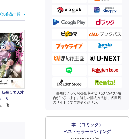
ズの作品一覧
、転生して天才
※書店によって現在在庫や取り扱いがない場
合がございます。詳しい購入方法は、各書店
る ６
のサイトにてご確認ください。
圭 他
本 （コミック）
ベストセラーランキング