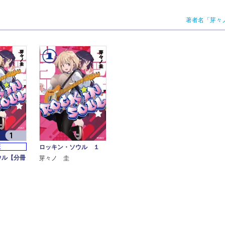
著者名「芽々
ロッキン・ソウル １
版
ウル【分冊
芽々ノ 圭