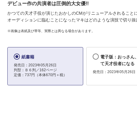
デビュー作の共演者は圧倒的大女優!!
かつての天才子役が演じたおかしのCMがリニューアルされること
オーディションに臨むことになったマキはどのような演技で切り抜け
※画像は表紙及び帯等、実際とは異なる場合があります。
紙書籍
電子版：おっさん
て天才役者になる
発売日：2023年05月26日
判型：Ｂ６判／162ページ
発売日：2023年05月26日
定価：737円（本体670円＋税）