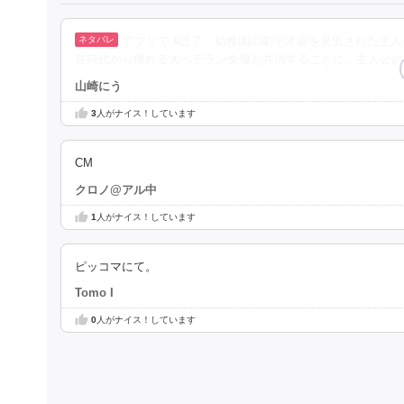
アプリで #読了。幼稚園の劇で才能を見出された主
世時代から憧れる大ベテラン女優と共演することに。主人公の
山崎にう
3
人がナイス！しています
CM
クロノ@アル中
1
人がナイス！しています
ピッコマにて。
Tomo I
0
人がナイス！しています