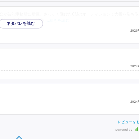
人公が芸能事務所に所属。さっそく受けたCMのオーディションで大役を勝ち取
才能を瞬時に見抜く監督
…続きを読む
202
202
202
レビューを
powered by