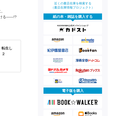
近くの書店在庫を検索する
（書店在庫情報プロジェクト）
に。
紙の本・雑誌を購入する
る――!?
、転生し
 ２
電子版を購入