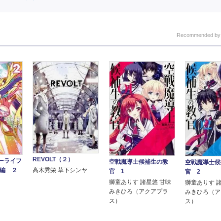
Recommended b
REVOLT（２）
ーライフ
空戦魔導士候補生の教
空戦魔導士候
合編 ２
高木秀栄 草下シンヤ
官 1
官 2
獅童ありす 諸星悠 甘味
獅童ありす 
みきひろ（アクアプラ
みきひろ（ア
ス）
ス）