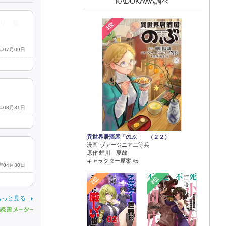
KADOKAWA調べ
り、前
1位
6年07月09日
4年08月31日
異世界居酒屋「のぶ」 （２２）
漫画 ヴァージニア二等兵
原作 蝉川 夏哉
キャラクター原案 転
4年04月30日
2位
3位
もっと見る