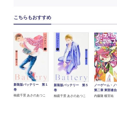
こちらもおすすめ
新装版バッテリー 第１
新装版バッテリー 第５
ノーゲーム・ノ
巻
巻
第二章 東部連
柚庭千景 あさのあつこ
柚庭千景 あさのあつこ
内藤隆 榎宮祐