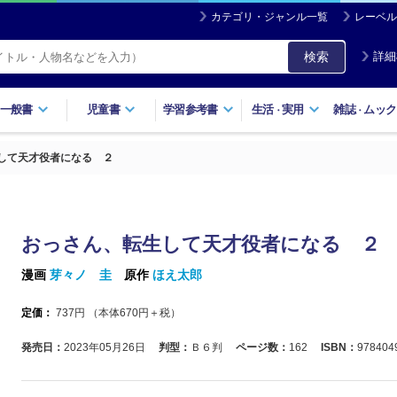
カテゴリ・ジャンル一覧
レーベル
検索
詳細
一般書
児童書
学習参考書
生活
実用
雑誌
ムック
・
・
して天才役者になる ２
おっさん、転生して天才役者になる ２
漫画
芽々ノ 圭
原作
ほえ太郎
定価：
737
円 （本体
670
円＋税）
発売日：
2023年05月26日
判型：
Ｂ６判
ページ数：
162
ISBN：
978404