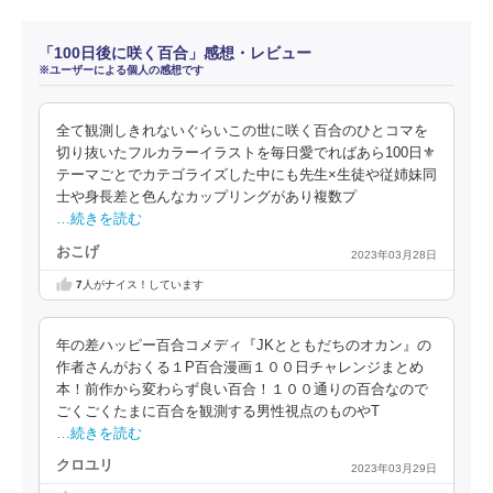
「100日後に咲く百合」感想・レビュー
※ユーザーによる個人の感想です
全て観測しきれないぐらいこの世に咲く百合のひとコマを
切り抜いたフルカラーイラストを毎日愛でればあら100日⚜️
テーマごとでカテゴライズした中にも先生×生徒や従姉妹同
士や身長差と色んなカップリングがあり複数プ
…続きを読む
おこげ
2023年03月28日
7
人がナイス！しています
年の差ハッピー百合コメディ『JKとともだちのオカン』の
作者さんがおくる１P百合漫画１００日チャレンジまとめ
本！前作から変わらず良い百合！１００通りの百合なので
ごくごくたまに百合を観測する男性視点のものやT
…続きを読む
クロユリ
2023年03月29日