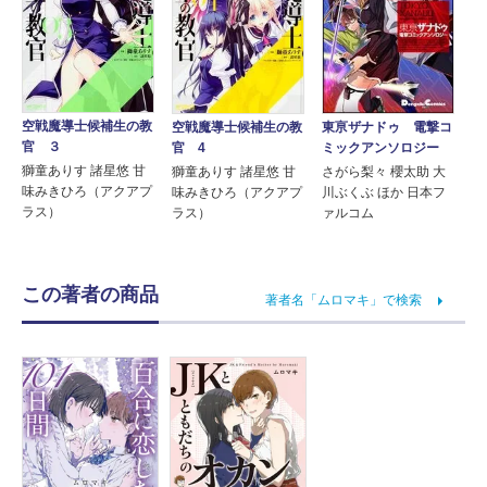
空戦魔導士候補生の教
空戦魔導士候補生の教
東亰ザナドゥ 電撃コ
官 ３
官 4
ミックアンソロジー
獅童ありす 諸星悠 甘
獅童ありす 諸星悠 甘
さがら梨々 櫻太助 大
味みきひろ（アクアプ
味みきひろ（アクアプ
川ぶくぶ ほか 日本フ
ラス）
ラス）
ァルコム
この著者の商品
著者名「ムロマキ」で検索