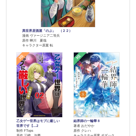
異世界居酒屋「のぶ」 （２２）
漫画 ヴァージニア二等兵
原作 蝉川 夏哉
キャラクター原案 転
2位
3位
乙女ゲー世界はモブに厳しい
結界師の一輪華 8
世界です【…2
著者 おだやか
制作 FTops
原作 クレハ
原作 三嶋 与夢
キャラクター原案 ボダック