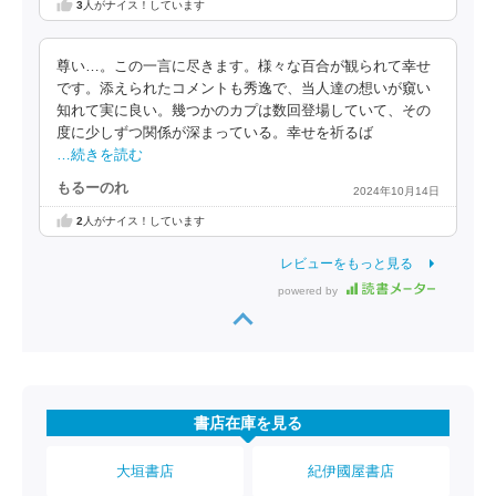
3
人がナイス！しています
尊い…。この一言に尽きます。様々な百合が観られて幸せ
です。添えられたコメントも秀逸で、当人達の想いが窺い
知れて実に良い。幾つかのカプは数回登場していて、その
度に少しずつ関係が深まっている。幸せを祈るば
…続きを読む
もるーのれ
2024年10月14日
2
人がナイス！しています
レビューをもっと見る
powered by
書店在庫を見る
大垣書店
紀伊國屋書店