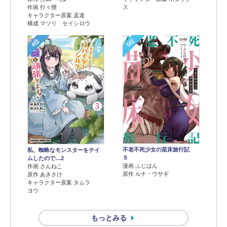
作画 行々狸
ス
キャラクター原案 孟達
構成 マツリ セイシロウ
4位
5位
不老不死少女の苗床旅行記
私、蜘蛛なモンスターをテイ
５
ムしたので…2
漫画 ふじはん
作画 さんねこ
原作 ルナ・ウサギ
原作 あきさけ
キャラクター原案 タムラ
ヨウ
もっとみる