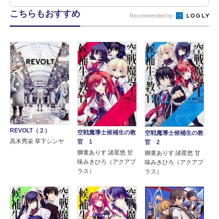
こちらもおすすめ
Recommended by
REVOLT（２）
空戦魔導士候補生の教
空戦魔導士候補生の教
高木秀栄 草下シンヤ
官 1
官 2
獅童ありす 諸星悠 甘
獅童ありす 諸星悠 甘
味みきひろ（アクアプ
味みきひろ（アクアプ
ラス）
ラス）