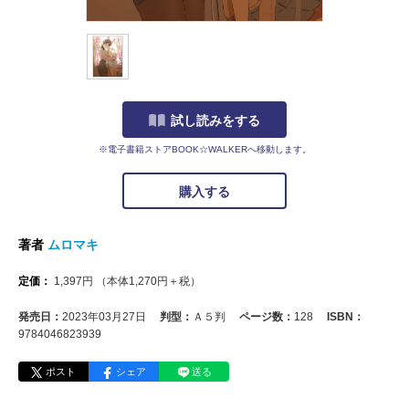
試し読みをする
※電子書籍ストアBOOK☆WALKERへ移動します。
購入する
著者
ムロマキ
定価：
1,397
円
（本体
1,270
円＋税）
発売日：
2023年03月27日
判型：
Ａ５判
ページ数：
128
ISBN：
9784046823939
ポスト
シェア
送る