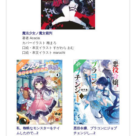
魔法少女ノ魔女裁判
著者 Acacia
カバーイラスト 梅まろ
口絵・本文イラスト すがわら おむ
口絵・本文イラスト maruchi
2位
3位
悪役令嬢、ブラコンにジョブ
私、蜘蛛なモンスターをテイ
チェンジし…2
ムしたので…2