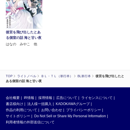
後宮を飛び出したとあ
る側室の話 海と甘い夜
はなの みやこ 他
TOP
ライトノベル
ＢＬ・ＴＬ（単行本）
BL単行本
後宮を飛び出したと
ある側室の話 海と甘い夜
会社概要
IR情報
採用情報
広告について
ライセンスについて
書店様向け
法人様一括購入
KADOKAWAグループ
作品の利用について
お問い合わせ
プライバシーポリシー
サイトポリシー
Do Not Sell or Share My Personal Information
利用者情報の外部送信について