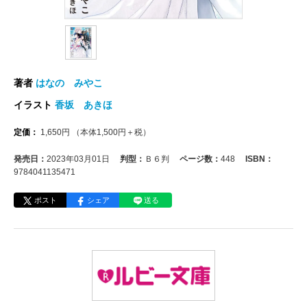
著者
はなの みやこ
イラスト
香坂 あきほ
定価：
1,650
円
（本体
1,500
円＋税）
発売日：
2023年03月01日
判型：
Ｂ６判
ページ数：
448
ISBN：
9784041135471
ポスト
シェア
送る