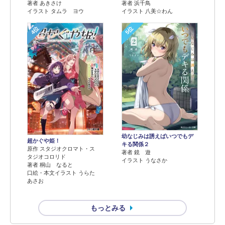
著者 浜千鳥
著者 あきさけ
イラスト 八美☆わん
イラスト タムラ ヨウ
4位
5位
幼なじみは誘えばいつでもデ
超かぐや姫！
キる関係２
原作 スタジオクロマト・ス
著者 鏡 遊
タジオコロリド
イラスト うなさか
著者 桐山 なると
口絵・本文イラスト うらた
あさお
もっとみる