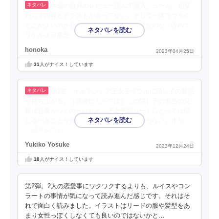
本編の自分のレビュー読んで購入。う〜ん。相変
わらず内容とイラストが合ってない。そして一体ラウルの
どこがよいのか分からない。リード苦労性なのか。改めて
リケルメ可哀想。
honoka
2023年04月25日
31
人がナイス！しています
第2巻。オルテンシア王太子ラウルに隠し子の疑惑
が持ち上がる。（読者にとっては）この隠し子の本当の父
親は想像がつくのだけれど、王太子妃リードにとっては信
じるべきことが何か懊悩する材料にしかならない。オル
…続きを読む
Yukiko Yosuke
2023年12月24日
18
人がナイス！しています
第2弾。2人の恋愛事にワクワクするよりも、ルイスやコン
ラートの事情が気になって読み進んだ感じです。それはそ
れで面白く読みました。イラストはリードの服や髪型をあ
まり女性っぽくしなくても良いのではないかと…