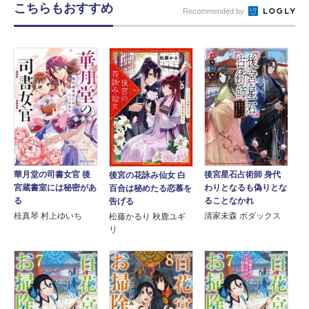
こちらもおすすめ
Recommended by
華月堂の司書女官 後
後宮星石占術師 身代
後宮の花詠み仙女 白
宮蔵書室には秘密があ
わりとなるも偽りとな
百合は秘めたる恋慕を
る
ることなかれ
告げる
桂真琴 村上ゆいち
清家未森 ボダックス
松藤かるり 秋鹿ユギ
リ