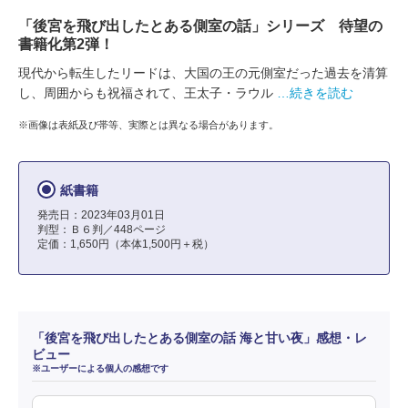
「後宮を飛び出したとある側室の話」シリーズ 待望の
書籍化第2弾！
現代から転生したリードは、大国の王の元側室だった過去を清算
し、周囲からも祝福されて、王太子・ラウル
…続きを読む
※画像は表紙及び帯等、実際とは異なる場合があります。
紙書籍
発売日：2023年03月01日
判型：Ｂ６判／448ページ
定価：1,650円（本体1,500円＋税）
「後宮を飛び出したとある側室の話 海と甘い夜」感想・レ
ビュー
※ユーザーによる個人の感想です