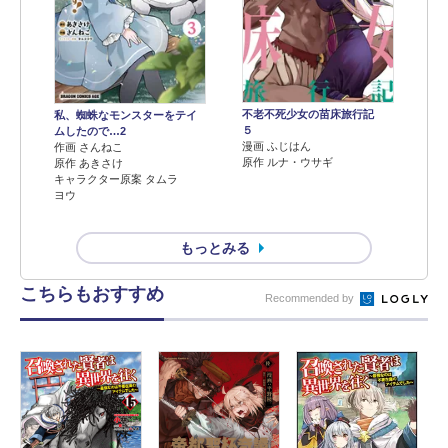
不老不死少女の苗床旅行記
私、蜘蛛なモンスターをテイ
５
ムしたので…2
漫画 ふじはん
作画 さんねこ
原作 ルナ・ウサギ
原作 あきさけ
キャラクター原案 タムラ
ヨウ
もっとみる
こちらもおすすめ
Recommended by