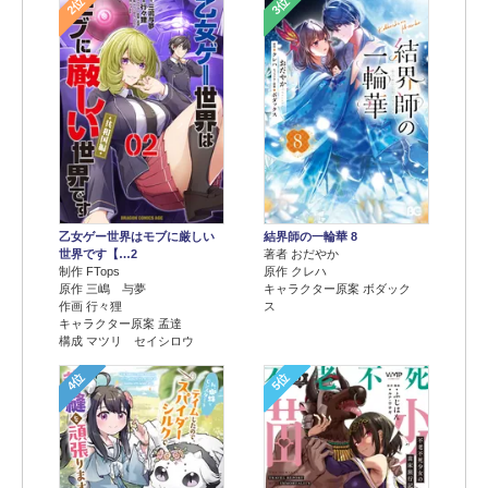
2位
3位
乙女ゲー世界はモブに厳しい
結界師の一輪華 8
世界です【…2
著者 おだやか
制作 FTops
原作 クレハ
原作 三嶋 与夢
キャラクター原案 ボダック
作画 行々狸
ス
キャラクター原案 孟達
構成 マツリ セイシロウ
4位
5位