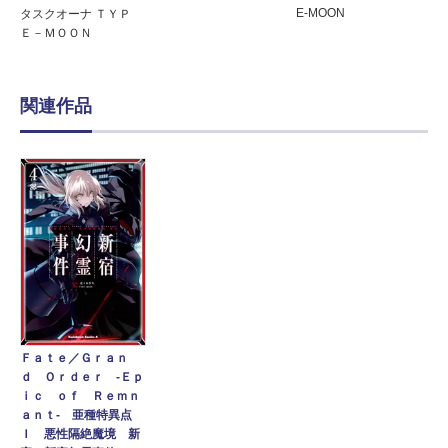
E-MOON
タスクオーナ ＴＹＰ
Ｅ－ＭＯＯＮ
関連作品
Ｆａｔｅ／Ｇｒａｎ
ｄ Ｏｒｄｅｒ ‐Ｅｐ
ｉｃ ｏｆ Ｒｅｍｎ
ａｎｔ‐ 亜種特異点
Ｉ 悪性隔絶魔境 新