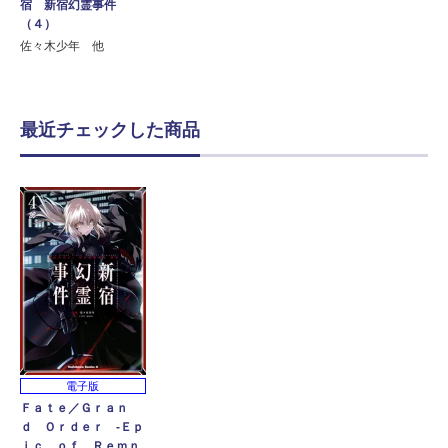
宿 新宿幻霊事件
（４）
佐々木少年 他
最近チェックした商品
電子版
Ｆａｔｅ／Ｇｒａｎ
ｄ Ｏｒｄｅｒ ‐Ｅｐ
ｉｃ ｏｆ Ｒｅｍｎ