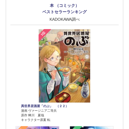
本 （コミック）
ベストセラーランキング
KADOKAWA調べ
1位
異世界居酒屋「のぶ」 （２２）
漫画 ヴァージニア二等兵
原作 蝉川 夏哉
キャラクター原案 転