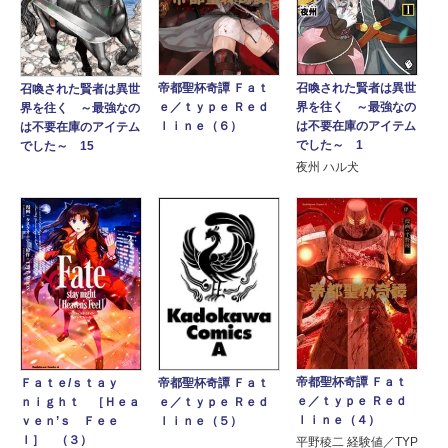
帝都聖杯奇譚 Ｆａｔ
召喚された賢者は異世
召喚された賢者は異世
ｅ／ｔｙｐｅ Ｒｅｄ
界を往く ～最強なの
界を往く ～最強なの
ｌｉｎｅ（６）
は不要在庫のアイテム
は不要在庫のアイテム
でした～ 1
でした～ 15
夜州 ハル犬
帝都聖杯奇譚 Ｆａｔ
Ｆａｔｅ/ｓｔａｙ
帝都聖杯奇譚 Ｆａｔ
ｅ／ｔｙｐｅ Ｒｅｄ
ｎｉｇｈｔ ［Ｈｅａ
ｅ／ｔｙｐｅ Ｒｅｄ
ｌｉｎｅ（４）
ｖｅｎ’ｓ Ｆｅｅ
ｌｉｎｅ（５）
ｌ］ （３）
平野稜二 経験値／TYP