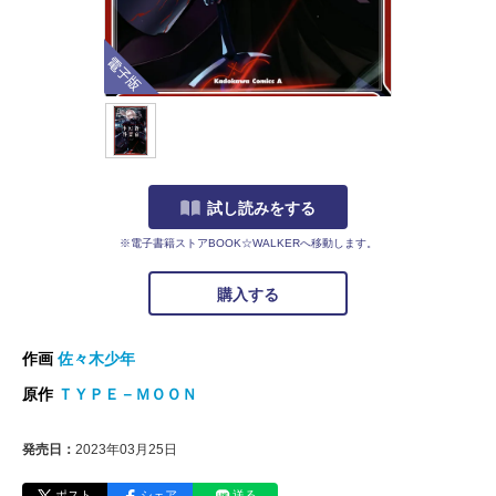
電子版
試し読みをする
※電子書籍ストアBOOK☆WALKERへ移動します。
購入する
作画
佐々木少年
原作
ＴＹＰＥ－ＭＯＯＮ
発売日：
2023年03月25日
ポスト
シェア
送る