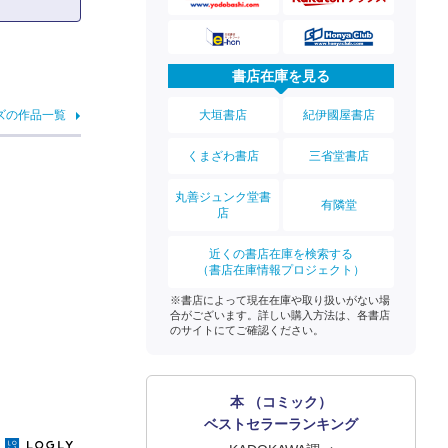
書店在庫を見る
大垣書店
紀伊國屋書店
ズの作品一覧
くまざわ書店
三省堂書店
丸善ジュンク堂書
有隣堂
店
近くの書店在庫を検索する
（書店在庫情報プロジェクト）
※書店によって現在在庫や取り扱いがない場
合がございます。詳しい購入方法は、各書店
のサイトにてご確認ください。
本 （コミック）
ベストセラーランキング
y