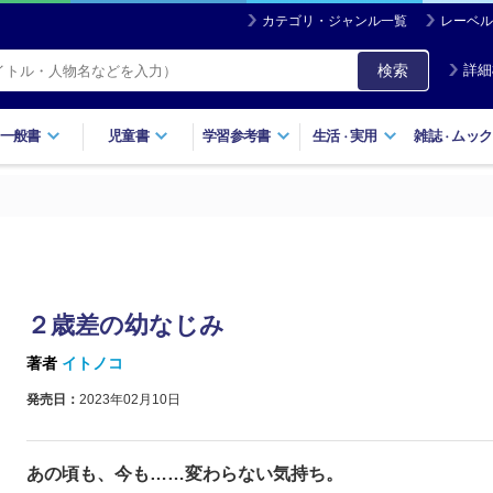
カテゴリ・ジャンル一覧
レーベル
検索
詳細
一般書
児童書
学習参考書
生活
実用
雑誌
ムック
・
・
２歳差の幼なじみ
著者
イトノコ
発売日：
2023年02月10日
あの頃も、今も……変わらない気持ち。