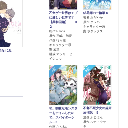
乙女ゲー世界はモブ
結界師の一輪華 8
に厳しい世界です
著者 おだやか
【共和国編】 ０
原作 クレハ
２
キャラクター原
制作 FTops
案 ボダックス
原作 三嶋 与夢
作画 行々狸
キャラクター原
案 孟達
幼なじみ
構成 マツリ セ
イシロウ
4位
5位
不老不死少女の苗床
私、蜘蛛なモンスタ
旅行記 ５
ーをテイムしたの
漫画 ふじはん
で、スパイダーシ
原作 ルナ・ウサ
ル…2
ギ
作画 さんねこ