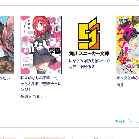
幼なじみは誘えばいつで
もデキる関係２
私立幼なじみ学園 いち
オタクと幼な
じみたい
ゃらぶ学科で恋愛チャレ
渦井
ンジ！
番棚葵 竹花ノート
著者名「イト