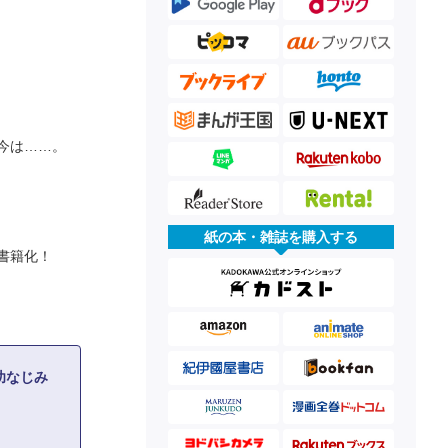
今は……。
紙の本・雑誌を購入する
書籍化！
幼なじみ