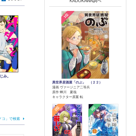
KADOKAWA調べ
1位
じみ。
異世界居酒屋「のぶ」 （２２）
漫画 ヴァージニア二等兵
原作 蝉川 夏哉
キャラクター原案 転
2位
3位
ノコ」で検索