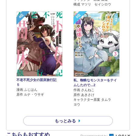
構成 マツリ セイシロウ
4位
5位
不老不死少女の苗床旅行記
私、蜘蛛なモンスターをテイ
５
ムしたので…2
漫画 ふじはん
作画 さんねこ
原作 ルナ・ウサギ
原作 あきさけ
キャラクター原案 タムラ
ヨウ
もっとみる
こちらもおすすめ