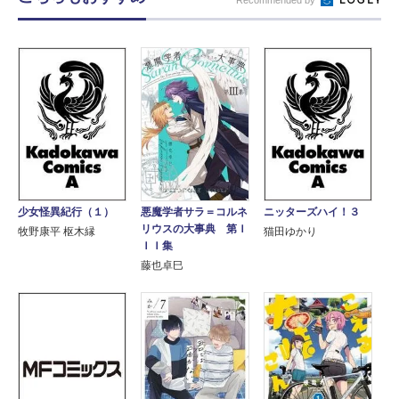
Recommended by
悪魔学者サラ＝コルネ
少女怪異紀行（１）
ニッターズハイ！３
リウスの大事典 第Ｉ
牧野康平 枢木縁
猫田ゆかり
ＩＩ集
藤也卓巳