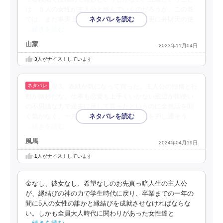
は、５人の女性が主人公と絡んでいくのだろうが、この巻
では、まだ事実上は２人しか出てこない。更に弁財天の使
…続きを読む
山家
2023年11月04日
3
人がナイス！しています
星3。表紙が気になって買った。主人公の性格と行
動が微妙だな。仕事も恋愛も上手くいかない底辺が御使い
の不思議な力で過去に戻して貰ったというのに全然話を聞
く気がなく、一方的に否定して自分の意見を押し通そう
…続きを読む
風馬
2024年04月19日
1
人がナイス！しています
金なし、彼女なし、希望なしのお先真っ暗人生の主人公
が、縁結びの神の力で学生時代に戻り、卒業までの一年の
間に5人の女性の誰かと縁結びを成就させなければならな
い。しかも全員大人時代に関わりがあった女性達と