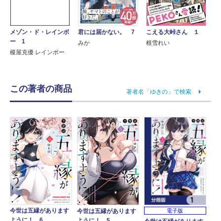
君には届かない。 7
こえる大峠さん １
メゾン・ド・レインボ
ー 1
みか
根雪れい
榎屋克優 レインボー
この著者の商品
著者名「ゆきの」で検索
今世は五縁があります
電子版
今世は五縁があります
ように！ 6
ように！ 5