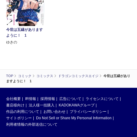
今世は五縁があります
ように！ 1
ゆきの
TOP
コミック
コミックス
ドラゴンコミックスエイジ
今世は五縁があり
ますように！ 1
会社概要
IR情報
採用情報
広告について
ライセンスについて
書店様向け
法人様一括購入
KADOKAWAグループ
作品の利用について
お問い合わせ
プライバシーポリシー
サイトポリシー
Do Not Sell or Share My Personal Information
利用者情報の外部送信について