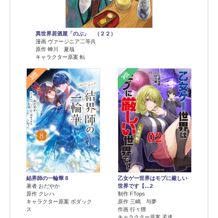
異世界居酒屋「のぶ」 （２２）
漫画 ヴァージニア二等兵
原作 蝉川 夏哉
キャラクター原案 転
2位
3位
結界師の一輪華 8
乙女ゲー世界はモブに厳しい
著者 おだやか
世界です【…2
原作 クレハ
制作 FTops
キャラクター原案 ボダック
原作 三嶋 与夢
ス
作画 行々狸
キャラクター原案 孟達