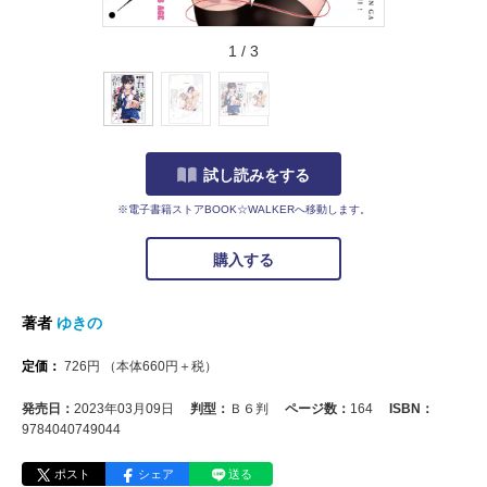
1
/
3
試し読みをする
※電子書籍ストアBOOK☆WALKERへ移動します。
購入する
著者
ゆきの
定価：
726
円
（本体
660
円＋税）
発売日：
2023年03月09日
判型：
Ｂ６判
ページ数：
164
ISBN：
9784040749044
ポスト
シェア
送る