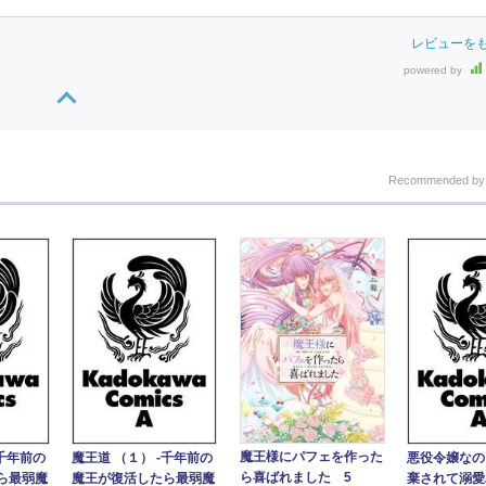
レビューを
powered by
Recommended b
魔王様にパフェを作った
‐千年前の
魔王道 （１） ‐千年前の
悪役令嬢なの
ら喜ばれました 5
ら最弱魔
魔王が復活したら最弱魔
棄されて溺愛