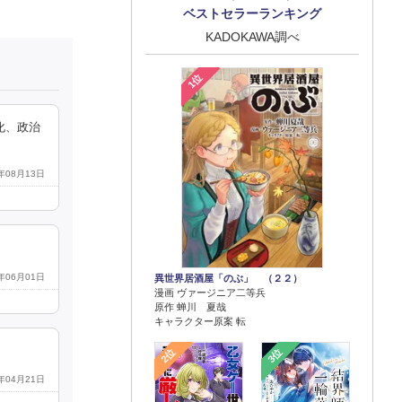
ベストセラーランキング
KADOKAWA調べ
1位
化、政治
5年08月13日
3年06月01日
異世界居酒屋「のぶ」 （２２）
漫画 ヴァージニア二等兵
原作 蝉川 夏哉
キャラクター原案 転
2位
3位
3年04月21日