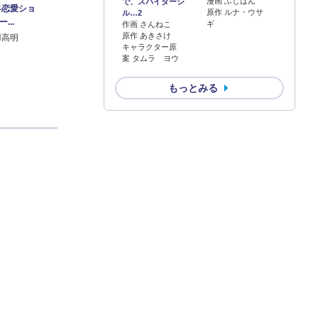
漫画 ふじはん
で、スパイダーシ
界恋愛ショ
原作 ルナ・ウサ
ル…2
...
ギ
作画 さんねこ
原作 あきさけ
羽高明
キャラクター原
案 タムラ ヨウ
もっとみる