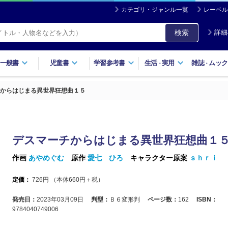
カテゴリ・ジャンル一覧
レーベル
検索
詳細
一般書
児童書
学習参考書
生活
実用
雑誌
ムック
・
・
からはじまる異世界狂想曲１５
デスマーチからはじまる異世界狂想曲１
作画
あやめぐむ
原作
愛七 ひろ
キャラクター原案
ｓｈｒｉ
定価：
726
円 （本体
660
円＋税）
発売日：
2023年03月09日
判型：
Ｂ６変形判
ページ数：
162
ISBN：
9784040749006