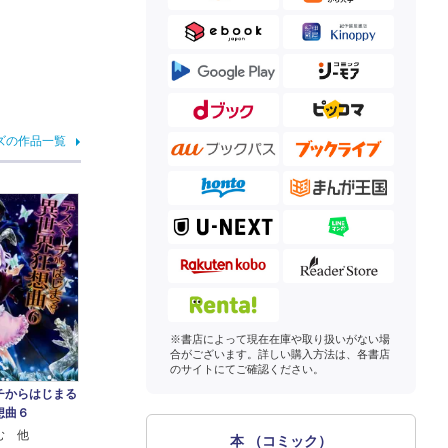
ズの作品一覧
※書店によって現在在庫や取り扱いがない場
合がございます。詳しい購入方法は、各書店
のサイトにてご確認ください。
チからはじまる
想曲６
む 他
本 （コミック）