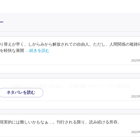
ー
り替えが早く、しがらみから解放されての自由人。ただし、人間関係の複雑
を軽快な展開
…続きを読む
202
 セーラ蘇生なるか？運命の結末は？ 公都到着のサトゥー一行の第15巻。
202
現実的には難しいかもなぁ…。刊行される限り、読み続ける所存。
202