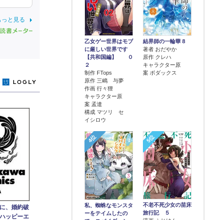
もっと見る
乙女ゲー世界はモブ
結界師の一輪華 8
に厳しい世界です
著者 おだやか
【共和国編】 ０
原作 クレハ
２
キャラクター原
制作 FTops
案 ボダックス
原作 三嶋 与夢
y
作画 行々狸
キャラクター原
案 孟達
構成 マツリ セ
イシロウ
4位
5位
不老不死少女の苗床
私、蜘蛛なモンスタ
に、婚約破
旅行記 ５
ーをテイムしたの
ハッピーエ