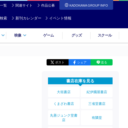
一覧
関連サイト
作品公募
KADOKAWA GROUP INFO
検索
新刊カレンダー
イベント情報
映像
ゲーム
グッズ
スクール
ポスト
シェア
送る
５
書店在庫を見る
大垣書店
紀伊國屋書店
くまざわ書店
三省堂書店
丸善ジュンク堂書
有隣堂
店