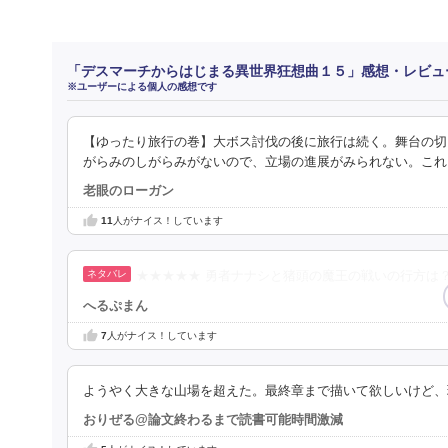
「デスマーチからはじまる異世界狂想曲１５」感想・レビュ
※ユーザーによる個人の感想です
【ゆったり旅行の巻】大ボス討伐の後に旅行は続く。舞台の切
がらみのしがらみがないので、立場の進展がみられない。これ
老眼のローガン
11
人がナイス！しています
★★★★★ 勇者ナナシと猪頭の魔王の戦いの行方は？
へるぷまん
7
人がナイス！しています
ようやく大きな山場を超えた。最終章まで描いて欲しいけど、
おりぜる@論文終わるまで読書可能時間激減