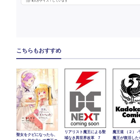
5
人がナイス！しています
こちらもおすすめ
リアリスト魔王による聖
魔王道 （２） 
聖女をクビになったら、
域なき異世界改革 7
魔王が復活した