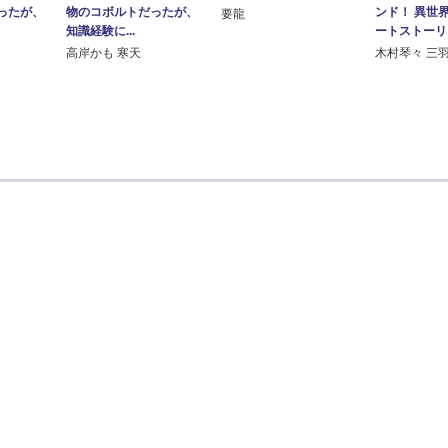
ったが、
物のコボルトだったが、
ンド！ 異世
要龍
知識経験に...
ートストーリー
高岸かも 寒天
木村琴々 三