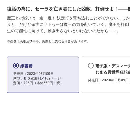
復活の為に、セーラを亡き者にした凶敵。打倒せよ！――魔王
魔王との戦いは一進一退！ 決定打を撃ち込むことができない。し
りと、だけど確実にサトゥーは魔王の力を削いでいく。魔王を打倒
生の可能性に向けて、動き出さないといけないのだから……。
※画像は表紙及び帯等、実際とは異なる場合があります。
紙書籍
電子版：デスマー
じまる異世界狂想曲(
発売日：2023年03月09日
判型：Ｂ６変形判／162ページ
発売日：2023年03月09日
定価：726円（本体660円＋税）