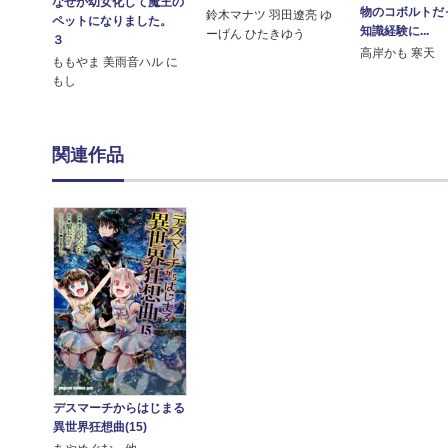
なぜか幼女化して魔王の
物のコボルトだ
鈴木マナツ 羽田遼亮 ゆ
ペットになりました。
知識経験に...
ーげん ひたきゆう
３
高岸かも 寒天
ももやま 美雨音ハル に
もし
関連作品
デスマーチからはじまる
異世界狂想曲(15)