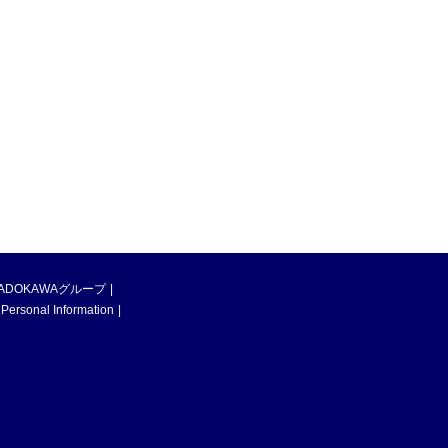
ADOKAWAグループ
 Personal Information