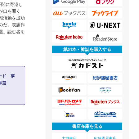
下関に寄港し
が口を開く
報活動を成功
のだ。表題作
選。読む者を
紙の本・雑誌を購入する
ード 夢
作選
書店在庫を見る
大垣書店
紀伊國屋書店