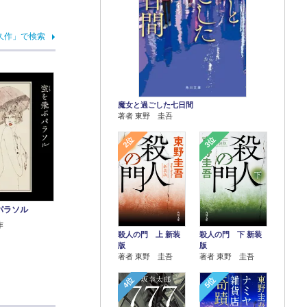
久作」で検索
魔女と過ごした七日間
著者 東野 圭吾
2位
3位
パラソル
作
殺人の門 上 新装
殺人の門 下 新装
版
版
著者 東野 圭吾
著者 東野 圭吾
4位
5位