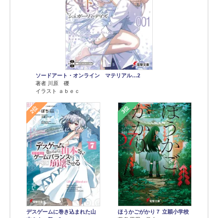
ソードアート・オンライン マテリアル…2
著者 川原 礫
イラスト ａｂｅｃ
2位
3位
デスゲームに巻き込まれた山
ほうかごがかり７ 立穎小学校