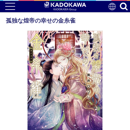
孤独な煌帝の幸せの金糸雀