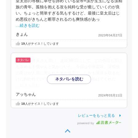
皇太后の専横に幸せを諦めている皇帝×涙が宝玉になる涙精
族の青年。孤独を抱える攻を純粋な受が癒していくのが良
い。ちょっと簡単すぎる気もするけど、最後に皇太后はじ
め悪役がきちんと断罪されるのも爽快感があっ
…続きを読む
きょん
2023年04月27日
19
人がナイス！しています
作家さん買い。連続3冊目にして、どの作品も受け
も攻めも不憫やんと気がついた。今回は中華風味。涙精族
の受けが人買に売られた先が後宮で、しかも涙珠を取るだ
けに飼われていて、そこを逃げ出したのを助けてくれた
…続きを読む
アッちゃん
2024年03月11日
18
人がナイス！しています
レビューをもっと見る
powered by