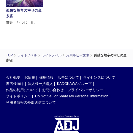
孤独な煌帝の幸せの金
糸雀
貫井 ひつじ 他
TOP
ライトノベル
ライトノベル
角川ルビー文庫
孤独な煌帝の幸せの金
糸雀
会社概要
IR情報
採用情報
広告について
ライセンスについて
書店様向け
法人様一括購入
KADOKAWAグループ
作品の利用について
お問い合わせ
プライバシーポリシー
サイトポリシー
Do Not Sell or Share My Personal Information
利用者情報の外部送信について