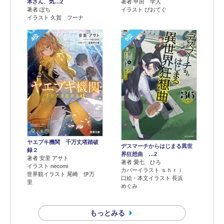
本さん、気…2
著者 甲田 学人
著者 ぽち
イラスト ぴおてぐ
イラスト 久賀 フーナ
4位
5位
ヤエブキ機関 千万丈塔踏破
デスマーチからはじまる異世
録２
界狂想曲 …2
著者 安里 アサト
著者 愛七 ひろ
イラスト necomi
カバーイラスト ｓｈｒｉ
世界観イラスト 尾崎 伊万
口絵・本文イラスト 長浜
里
めぐみ
もっとみる