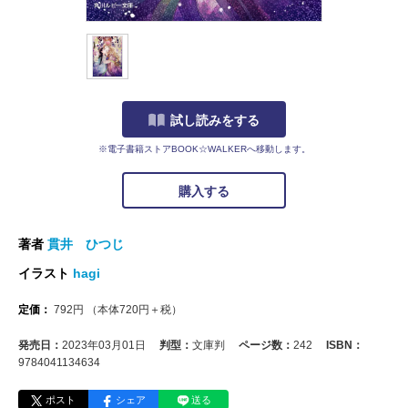
試し読みをする
※電子書籍ストアBOOK☆WALKERへ移動します。
購入する
著者
貫井 ひつじ
イラスト
hagi
定価：
792
円
（本体
720
円＋税）
発売日：
2023年03月01日
判型：
文庫判
ページ数：
242
ISBN：
9784041134634
ポスト
シェア
送る