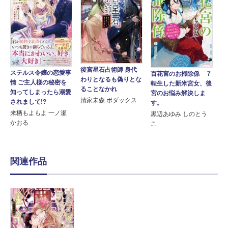
後宮星石占術師 身代
ステルス令嬢の恋愛事
百花宮のお掃除係 ７
わりとなるも偽りとな
情 ご主人様の秘密を
転生した新米宮女、後
ることなかれ
知ってしまったら溺愛
宮のお悩み解決しま
清家未森 ボダックス
されまして!?
す。
来栖もよもよ 一ノ瀬
黒辺あゆみ しのとう
かおる
こ
関連作品