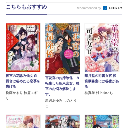
こちらもおすすめ
Recommended by
華月堂の司書女官 後
後宮の花詠み仙女 白
百花宮のお掃除係 ８
宮蔵書室には秘密があ
百合は秘めたる恋慕を
転生した新米宮女、後
る
告げる
宮のお悩み解決しま
桂真琴 村上ゆいち
松藤かるり 秋鹿ユギ
す。
リ
黒辺あゆみ しのとう
こ