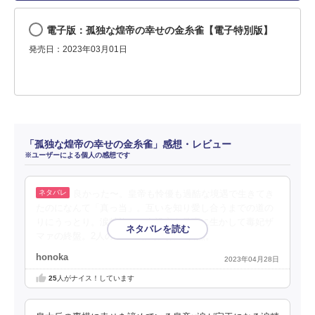
電子版：孤独な煌帝の幸せの金糸雀【電子特別版】
発売日：2023年03月01日
「孤独な煌帝の幸せの金糸雀」感想・レビュー
※ユーザーによる個人の感想です
良かった〜。皇帝も怜優も過酷な境遇で生きてき
たのになんて「真っ当」。互いを知り愛し合うまでの道の
りにうっとり。涙精族という設定も見事に生かして毒妃ザ
マァの終盤。2人の至上の信頼関係に胸熱。
honoka
2023年04月28日
25
人がナイス！しています