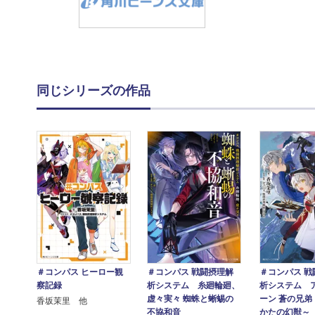
同じシリーズの作品
＃コンパス ヒーロー観
＃コンパス 戦闘摂理解
＃コンパス 戦
察記録
析システム 糸廻輪廻、
析システム 
虚々実々 蜘蛛と蜥蜴の
ーン 蒼の兄弟
香坂茉里 他
不協和音
かたの幻獣～