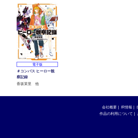
電子版
＃コンパス ヒーロー観
察記録
香坂茉里 他
会社概要
IR情報
作品の利用について