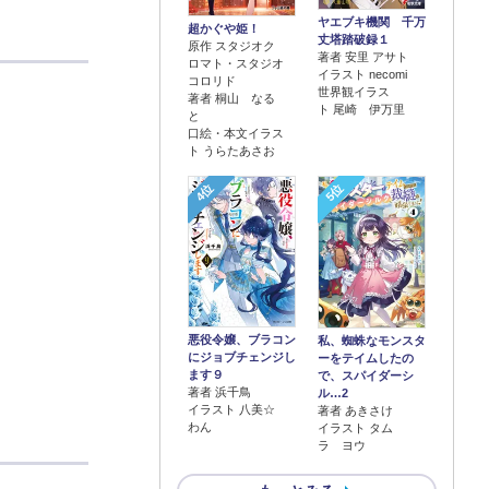
ヤエブキ機関 千万
超かぐや姫！
丈塔踏破録１
原作 スタジオク
著者 安里 アサト
ロマト・スタジオ
イラスト necomi
コロリド
世界観イラス
著者 桐山 なる
ト 尾崎 伊万里
と
口絵・本文イラス
ト うらたあさお
4位
5位
悪役令嬢、ブラコン
私、蜘蛛なモンスタ
にジョブチェンジし
ーをテイムしたの
ます９
で、スパイダーシ
著者 浜千鳥
ル…2
イラスト 八美☆
著者 あきさけ
わん
イラスト タム
ラ ヨウ