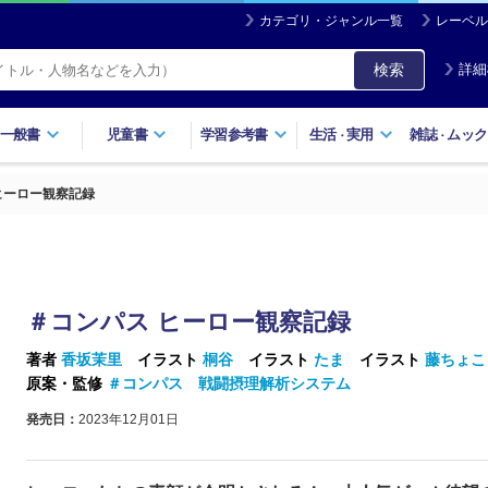
カテゴリ・ジャンル一覧
レーベル
検索
詳細
一般書
児童書
学習参考書
生活
実用
雑誌
ムック
・
・
ヒーロー観察記録
＃コンパス ヒーロー観察記録
著者
香坂茉里
イラスト
桐谷
イラスト
たま
イラスト
藤ちょこ
原案・監修
＃コンパス 戦闘摂理解析システム
発売日：
2023年12月01日