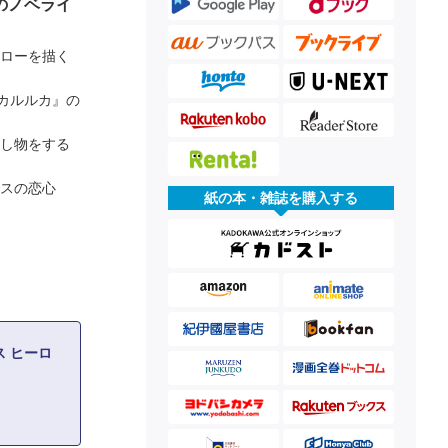
のノベライ
ーローを描く
リカルルカ』の
捜し物をする
リスの恋心
紙の本・雑誌を購入する
 ヒーロ