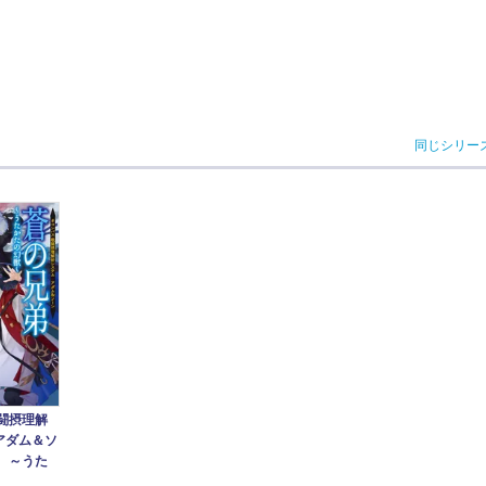
同じシリー
闘摂理解
アダム＆ソ
 ～うた