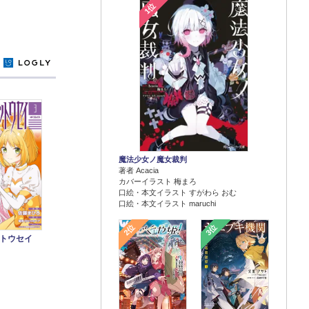
1位
y
魔法少女ノ魔女裁判
著者 Acacia
カバーイラスト 梅まろ
口絵・本文イラスト すがわら おむ
口絵・本文イラスト maruchi
2位
3位
ットウセイ