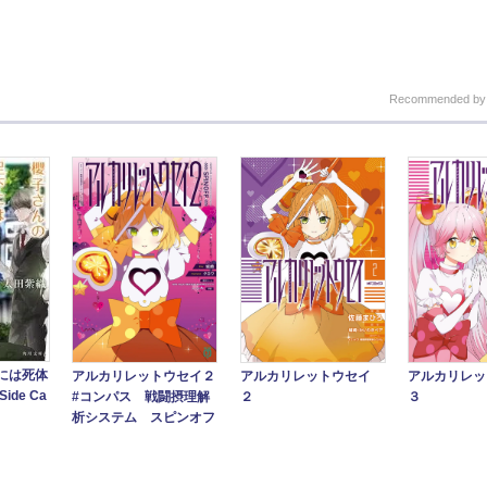
Recommended b
には死体
アルカリレットウセイ２
アルカリレットウセイ
アルカリレ
de Ca
#コンパス 戦闘摂理解
２
３
析システム スピンオフ