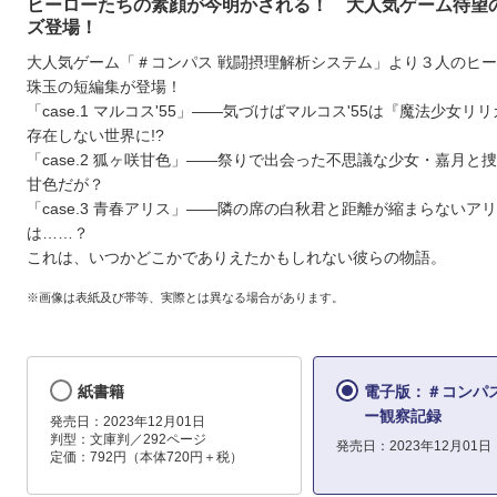
ヒーローたちの素顔が今明かされる！ 大人気ゲーム待望
ズ登場！
大人気ゲーム「＃コンパス 戦闘摂理解析システム」より３人のヒ
珠玉の短編集が登場！
「case.1 マルコス'55」――気づけばマルコス'55は『魔法少女リ
存在しない世界に!?
「case.2 狐ヶ咲甘色」――祭りで出会った不思議な少女・嘉月と
甘色だが？
「case.3 青春アリス」――隣の席の白秋君と距離が縮まらないア
は……？
これは、いつかどこかでありえたかもしれない彼らの物語。
※画像は表紙及び帯等、実際とは異なる場合があります。
紙書籍
電子版：＃コンパス
ー観察記録
発売日：2023年12月01日
判型：文庫判／292ページ
発売日：2023年12月01日
定価：792円（本体720円＋税）