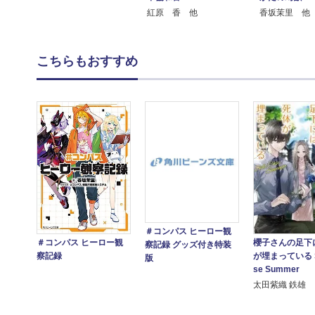
紅原 香 他
香坂茉里 他
こちらもおすすめ
＃コンパス ヒーロー観
櫻子さんの足下
＃コンパス ヒーロー観
察記録 グッズ付き特装
が埋まっている Si
察記録
版
se Summer
太田紫織 鉄雄