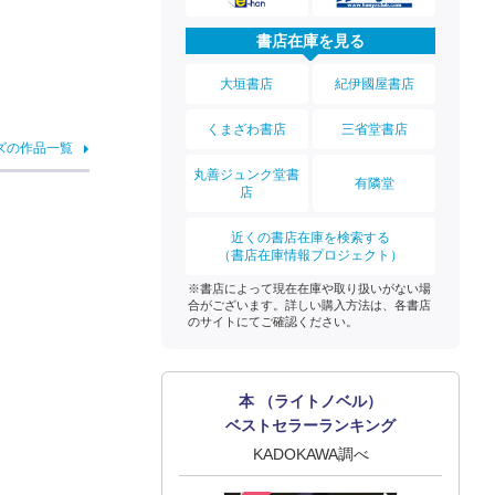
書店在庫を見る
大垣書店
紀伊國屋書店
くまざわ書店
三省堂書店
ズの作品一覧
丸善ジュンク堂書
有隣堂
店
近くの書店在庫を検索する
（書店在庫情報プロジェクト）
※書店によって現在在庫や取り扱いがない場
合がございます。詳しい購入方法は、各書店
のサイトにてご確認ください。
本 （ライトノベル）
ベストセラーランキング
KADOKAWA調べ