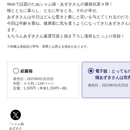
Webで話題のたぬシャム猫・あずきさんの書籍化第４弾！
猫とともに暮らし、ともに年をとる。それが幸せ。
あずきさんは今日はどんな驚きと癒しと笑いを与えてくれるのだろ
今回は年齢を重ね、健康面に気を遣うようになってきたあずきさん
ます。
もちろんあずきさん厳選写真と描き下ろし漫画もたっぷり収録！
※画像は表紙及び帯等、実際とは異なる場合があります。
紙書籍
電子版：とっても!!
猫あずきさんは世
発売日：2023年02月25日
判型：Ａ５判／128ページ
発売日：2023年02月25日
定価：1,265円（本体1,150円＋税）
『シャム猫
あずきさ