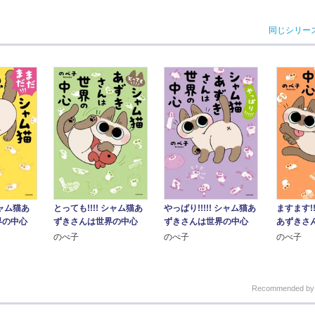
同じシリー
とっても!!!! シャム猫あ
やっぱり!!!!! シャム猫あ
ますます!!
シャム猫あ
ずきさんは世界の中心
ずきさんは世界の中心
あずきさ
界の中心
のべ子
のべ子
のべ子
Recommended b