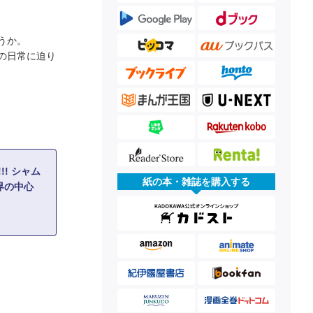
うか。
の日常に迫り
!! シャム
紙の本・雑誌を購入する
界の中心