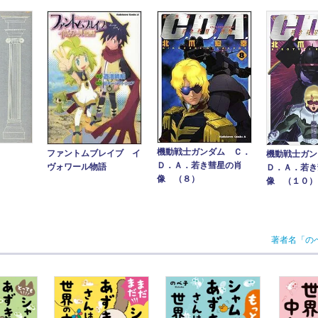
機動戦士ガンダム Ｃ．
ファントムブレイブ イ
機動戦士ガン
Ｄ．Ａ．若き彗星の肖
ヴォワール物語
Ｄ．Ａ．若き
像 （８）
像 （１０）
著者名「の