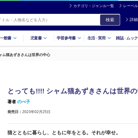
カテゴリ・ジャンル一覧
レーベル
検索
詳細
一般書
児童書
学習参考書
生活
実用
雑誌
ムック
・
・
 シャム猫あずきさんは世界の中心
とっても!!!! シャム猫あずきさんは世界
著者
のべ子
発売日：
2023年02月25日
猫とともに暮らし、ともに年をとる。それが幸せ。