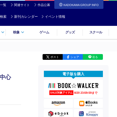
一覧
関連サイト
作品公募
KADOKAWA GROUP INFO
検索
新刊カレンダー
イベント情報
映像
ゲーム
グッズ
スクール
ポスト
シェア
送る
電子版を購入
の中心
8/20 23:59:59まで
SALE対象アイテム