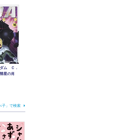
ダム Ｃ．
彗星の肖
べ子」で検索