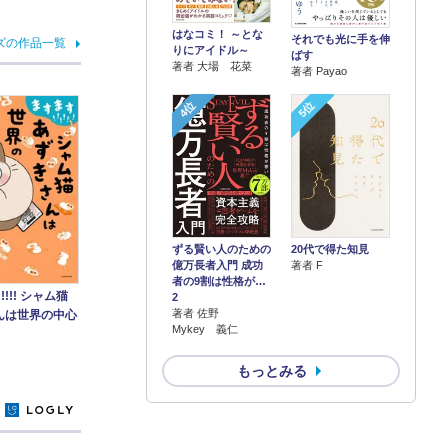
はなコミ！ ～とな
それでも光に手を伸
ズの作品一覧
りにアイドル～
ばす
著者 大場 花菜
著者 Payao
4位
5位
ずる賢い人のための
20代で得た知見
億万長者入門 成功
著者 F
者の9割は性格が…
!!!! シャム猫
2
著者 佐野
んは世界の中心
Mykey 義仁
もっとみる
y