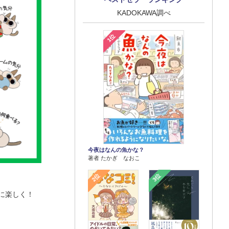
KADOKAWA調べ
1位
今夜はなんの魚かな？
著者 たかぎ なおこ
2位
3位
に楽しく！