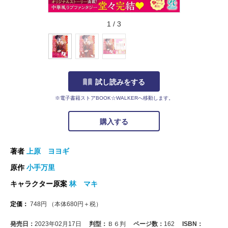
1
/
3
試し読みをする
※電子書籍ストアBOOK☆WALKERへ移動します。
購入する
著者
上原 ヨヨギ
原作
小手万里
キャラクター原案
林 マキ
定価：
748
円
（本体
680
円＋税）
発売日：
2023年02月17日
判型：
Ｂ６判
ページ数：
162
ISBN：