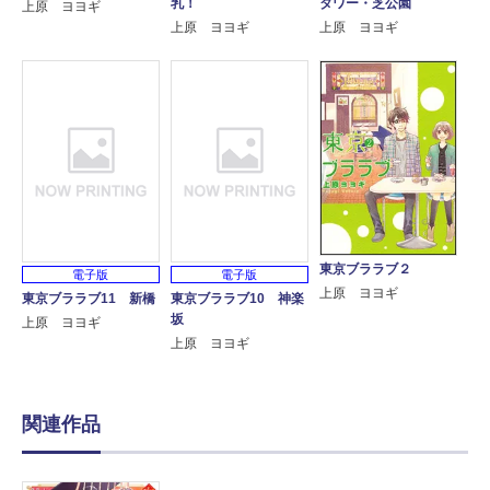
乳！
タワー・芝公園
上原 ヨヨギ
上原 ヨヨギ
上原 ヨヨギ
東京ブララブ２
電子版
電子版
上原 ヨヨギ
東京ブララブ11 新橋
東京ブララブ10 神楽
坂
上原 ヨヨギ
上原 ヨヨギ
関連作品