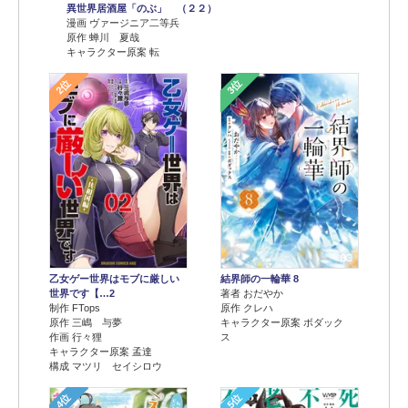
異世界居酒屋「のぶ」 （２２）
漫画 ヴァージニア二等兵
原作 蝉川 夏哉
キャラクター原案 転
2位
3位
乙女ゲー世界はモブに厳しい
結界師の一輪華 8
世界です【…2
著者 おだやか
制作 FTops
原作 クレハ
原作 三嶋 与夢
キャラクター原案 ボダック
作画 行々狸
ス
キャラクター原案 孟達
構成 マツリ セイシロウ
4位
5位