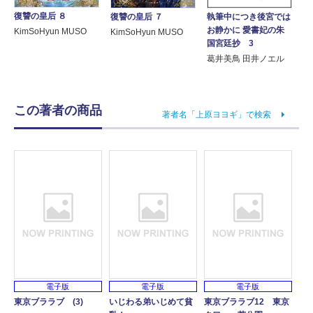
復讐の皇后 ８
復讐の皇后 ７
執筆中につき後宮では
お静かに 愛書妃の朱
KimSoHyun MUSO
KimSoHyun MUSO
国宮廷抄 3
葛井美鳥 田井ノエル
この著者の商品
著者名「上原ヨヨギ」で検索
電子版
電子版
電子版
東京ブララブ (3)
いじわる弟いじめて貧
東京ブララブ12 東京