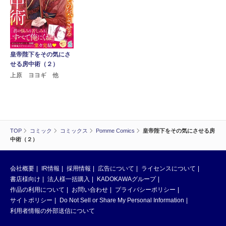
皇帝陛下をその気にさ
せる房中術（２）
上原 ヨヨギ 他
TOP
コミック
コミックス
Pomme Comics
皇帝陛下をその気にさせる房
中術（２）
会社概要
IR情報
採用情報
広告について
ライセンスについて
書店様向け
法人様一括購入
KADOKAWAグループ
作品の利用について
お問い合わせ
プライバシーポリシー
サイトポリシー
Do Not Sell or Share My Personal Information
利用者情報の外部送信について