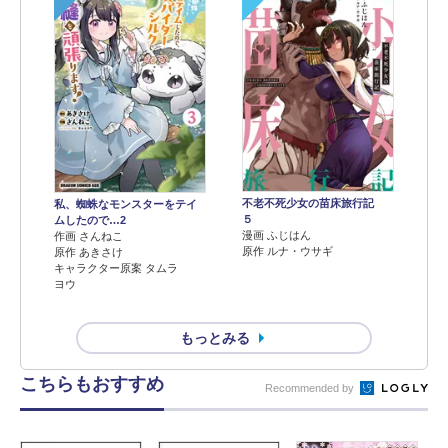
不老不死少女の苗床旅行記
私、蜘蛛なモンスターをテイ
５
ムしたので…2
漫画 ふじはん
作画 さんねこ
原作 ルナ・ウサギ
原作 あきさけ
キャラクター原案 タムラ
ヨウ
もっとみる
こちらもおすすめ
Recommended by