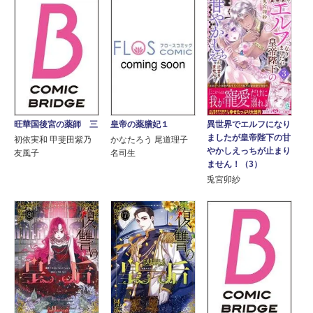
異世界でエルフになり
旺華国後宮の薬師 三
皇帝の薬膳妃１
ましたが皇帝陛下の甘
初依実和 甲斐田紫乃
かなたろう 尾道理子
やかしえっちが止まり
友風子
名司生
ません！（3）
兎宮卯紗