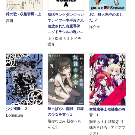
緑の歌 - 収集群風 - 上
JC、殺人鬼やめまし
SSSランクダンジョン
た ２
でナイフ一本手渡され
高妍
追放された白魔導師
洋介犬
ユグドラシルの呪い...
上下瑞樹 カミトイチ
眠介
少女戎機 ２
酔っぱらい盗賊、奴隷
空戦魔導士候補生の教
の少女を買う１
官 1
Dormicum
幾弥なごみ 新巻へも
獅童ありす 諸星悠 甘
ん むに
味みきひろ（アクアプ
ラス）