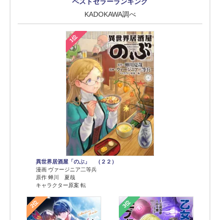
ベストセラーランキング
KADOKAWA調べ
1位
異世界居酒屋「のぶ」 （２２）
漫画 ヴァージニア二等兵
原作 蝉川 夏哉
キャラクター原案 転
2位
3位