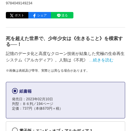
9784049149234
ポスト
シェア
送る
死を超えた世界で、少年少女は《生きること》を模索す
る──！
記憶のデータ化と高度なクローン技術が結集した究極の生命再生
システム《アルカディア》。人類は《不死》
…続きを読む
※画像は表紙及び帯等、実際とは異なる場合があります。
紙書籍
発売日：2023年02月10日
判型：Ｂ６判／194ページ
定価：737円（本体670円＋税）
電子版：エンド・オブ・アルカディア 1