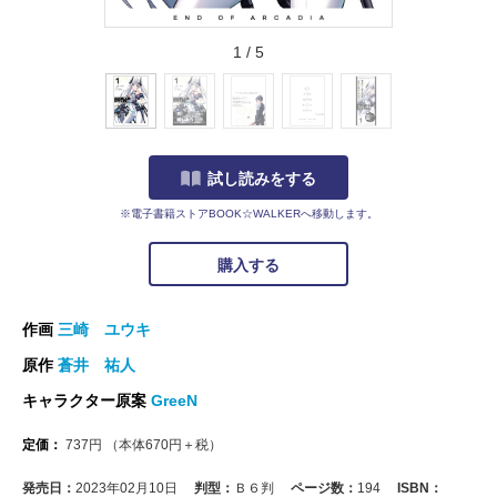
1
/
5
試し読みをする
※電子書籍ストアBOOK☆WALKERへ移動します。
購入する
作画
三崎 ユウキ
原作
蒼井 祐人
キャラクター原案
GreeN
定価：
737
円
（本体
670
円＋税）
発売日：
2023年02月10日
判型：
Ｂ６判
ページ数：
194
ISBN：