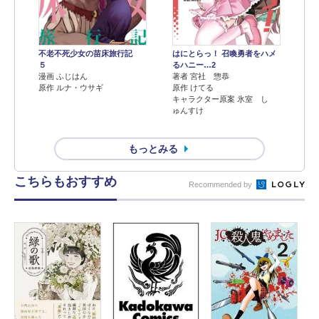
不老不死少女の苗床旅行記
はにとらっ！ 召喚勇者をハメ
５
るハニー…2
漫画 ふじはん
著者 宮社 惣恭
原作 ルナ・ウサギ
原作 けてる
キャラクター原案 氷室 し
ゅんすけ
もっとみる
こちらもおすすめ
Recommended by