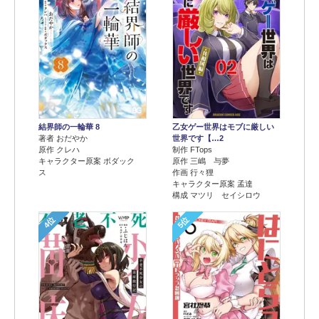
結界師の一輪華 8
乙女ゲー世界はモブに厳しい
著者 おだやか
世界です【…2
原作 クレハ
制作 FTops
キャラクター原案 ボダック
原作 三嶋 与夢
ス
作画 行々狸
キャラクター原案 孟達
構成 マツリ セイシロウ
4位
5位