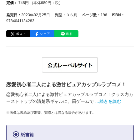
定価：
748
円
（本体
680
円＋税）
発売日：
2023年02月25日
判型：
Ｂ６判
ページ数：
196
ISBN：
9784041134283
ポスト
シェア
送る
恋愛初心者二人による激甘ピュアカップルラブコメ！
恋愛初心者二人による激甘ピュアカップルラブコメ！クラス内カ
ーストトップの清楚系ギャルに、罰ゲームで
…続きを読む
※画像は表紙及び帯等、実際とは異なる場合があります。
紙書籍