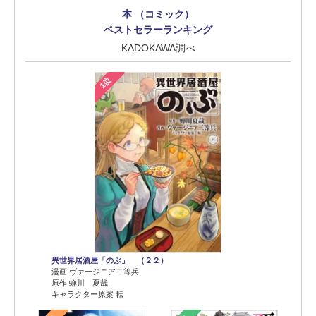
本 （コミック）
ベストセラーランキング
KADOKAWA調べ
1位
異世界居酒屋「のぶ」 （２２）
漫画 ヴァージニア二等兵
原作 蝉川 夏哉
キャラクター原案 転