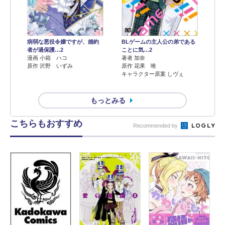
病弱な悪役令嬢ですが、婚約
BLゲームの主人公の弟である
者が過保護…2
ことに気…2
漫画 小箱 ハコ
著者 加奈
原作 沢野 いずみ
原作 花果 唯
キャラクター原案 しヴぇ
もっとみる
こちらもおすすめ
Recommended by