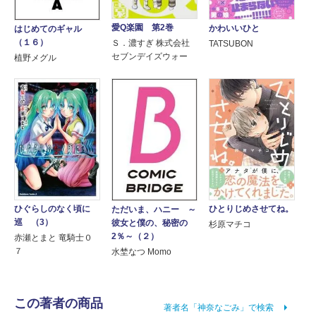
愛Q楽園 第2巻
かわいいひと
はじめてのギャル
（１６）
Ｓ．濃すぎ 株式会社
TATSUBON
セブンデイズウォー
植野メグル
ひぐらしのなく頃に
ひとりじめさせてね。
ただいま、ハニー ～
巡 （3）
彼女と僕の、秘密の
杉原マチコ
2％～（２）
赤瀬とまと 竜騎士０
７
水埜なつ Momo
この著者の商品
著者名「神奈なごみ」で検索