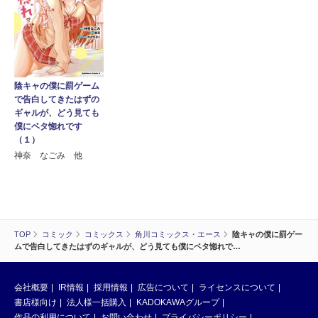
陰キャの僕に罰ゲーム
で告白してきたはずの
ギャルが、どう見ても
僕にベタ惚れです
（１）
神奈 なごみ 他
TOP
コミック
コミックス
角川コミックス・エース
陰キャの僕に罰ゲー
ムで告白してきたはずのギャルが、どう見ても僕にベタ惚れで…
会社概要
IR情報
採用情報
広告について
ライセンスについて
書店様向け
法人様一括購入
KADOKAWAグループ
作品の利用について
お問い合わせ
プライバシーポリシー