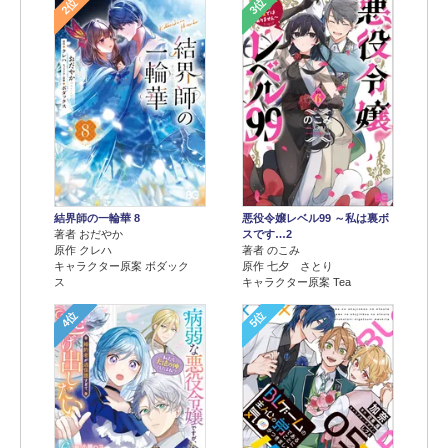
2位
3位
結界師の一輪華 8
悪役令嬢レベル99 ～私は裏ボ
著者 おだやか
スです…2
原作 クレハ
著者 のこみ
キャラクター原案 ボダック
原作 七夕 さとり
ス
キャラクター原案 Tea
4位
5位