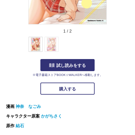
1
/
2
試し読みをする
※電子書籍ストアBOOK☆WALKERへ移動します。
購入する
漫画
神奈 なごみ
キャラクター原案
かがちさく
原作
結石