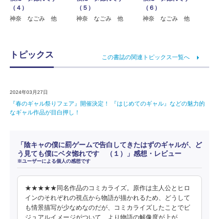
（４）
（５）
（６）
神奈 なごみ 他
神奈 なごみ 他
神奈 なごみ 他
トピックス
この書誌の関連トピックス一覧へ
2024年03月27日
『春のギャル祭りフェア』開催決定！ 『はじめてのギャル』などの魅力的
なギャル作品が目白押し！
「陰キャの僕に罰ゲームで告白してきたはずのギャルが、ど
う見ても僕にベタ惚れです （１）」感想・レビュー
※ユーザーによる個人の感想です
★★★★★同名作品のコミカライズ。原作は主人公とヒロ
インのそれぞれの視点から物語が描かれるため、どうして
も情景描写が少なめなのだが、コミカライズしたことでビ
ジュアルイメージがついて、より物語の解像度が上が