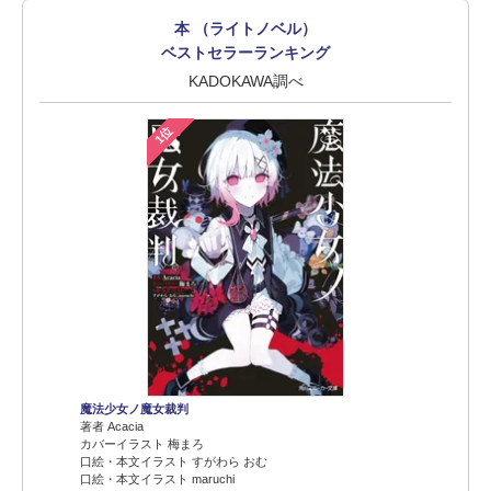
本 （ライトノベル）
ベストセラーランキング
KADOKAWA調べ
1位
魔法少女ノ魔女裁判
著者 Acacia
カバーイラスト 梅まろ
口絵・本文イラスト すがわら おむ
口絵・本文イラスト maruchi