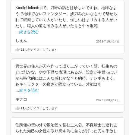
KindleUnlimitedで。刀匠の話とは珍しいですね。地味なよ
うで地味でないファンタジー。妖刀みたいなもので魅せら
れて破滅していく人がいたり、怪しいはまり方する人がい
たり。職人の道を省みる人がいたりと中々混沌
…続きを読む
しぇん
2023年10月14日
22
人がナイス！しています
異世界の住人が刀を作って成り上がっていく話。転生もの
とは別かな。やや下品な表現はあるが、設定が中世っぽい
から時代的にはこんな感じかな？と納得。テンポもよく、
各キャラクターの良さが際立っている。才能はあ
…続きを読む
キナコ
2023年08月12日
21
人がナイス！しています
伯爵領の壁の外で鍛冶屋を営む主人公。不良騎士に連れ去
られた知己の女性を取り戻す為に自らが打った刀を手放し