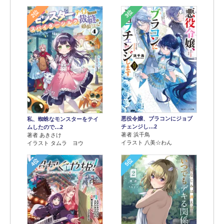
2位
3位
悪役令嬢、ブラコンにジョブ
私、蜘蛛なモンスターをテイ
チェンジし…2
ムしたので…2
著者 浜千鳥
著者 あきさけ
イラスト 八美☆わん
イラスト タムラ ヨウ
4位
5位