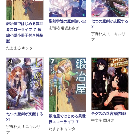
聖剣学院の魔剣使い12
七つの魔剣が支配する
鍛冶屋ではじめる異世
X
志瑞祐 遠坂あさぎ
界スローライフ ７ 短
宇野朴人 ミユキルリ
編小説小冊子付き特装
ア
版
たままる キンタ
テグスの迷宮探訪録3
七つの魔剣が支配する
鍛冶屋ではじめる異世
XI
中文字 閏月戈
界スローライフ ７
宇野朴人 ミユキルリ
たままる キンタ
ア