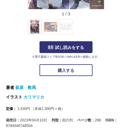
1
/
3
試し読みをする
※電子書籍ストアBOOK☆WALKERへ移動します。
購入する
著者
荻原 数馬
イラスト
カリマリカ
定価：
1,430
円
（本体
1,300
円＋税）
発売日：
2023年04月10日
判型：
四六判
ページ数：
288
ISBN：
9784040748504