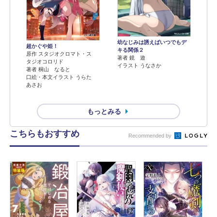
幼なじみは誘えばいつでもデ
超かぐや姫！
キる関係２
原作 スタジオクロマト・ス
著者 鏡 遊
タジオコロリド
イラスト うなさか
著者 桐山 なると
口絵・本文イラスト うらた
あさお
もっとみる
こちらもおすすめ
Recommended by