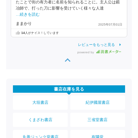
たことで街の有力者に名前を知られることに。主人公は鍛
冶師で、打った刀に影響を受けていく様々な人達
…続きを読む
ままかり
2025年07月01日
14
人がナイス！しています
レビューをもっと見る
powered by
書店在庫を見る
大垣書店
紀伊國屋書店
くまざわ書店
三省堂書店
丸善ジュンク堂書店
有隣堂