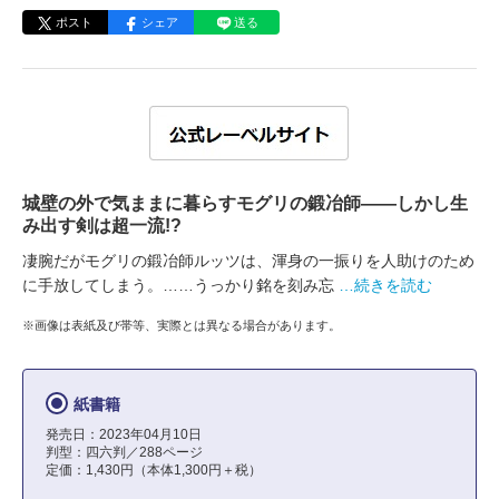
ポスト
シェア
送る
城壁の外で気ままに暮らすモグリの鍛冶師――しかし生
み出す剣は超一流!?
凄腕だがモグリの鍛冶師ルッツは、渾身の一振りを人助けのため
に手放してしまう。……うっかり銘を刻み忘
…続きを読む
※画像は表紙及び帯等、実際とは異なる場合があります。
紙書籍
発売日：2023年04月10日
判型：四六判／288ページ
定価：1,430円（本体1,300円＋税）