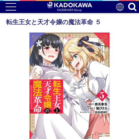
転生王女と天才令嬢の魔法革命 ５