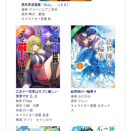
異世界居酒屋「のぶ」 （２２）
漫画 ヴァージニア二等兵
原作 蝉川 夏哉
キャラクター原案 転
2位
3位
乙女ゲー世界はモブに厳しい
結界師の一輪華 8
世界です【…2
著者 おだやか
制作 FTops
原作 クレハ
原作 三嶋 与夢
キャラクター原案 ボダック
作画 行々狸
ス
キャラクター原案 孟達
構成 マツリ セイシロウ
4位
5位