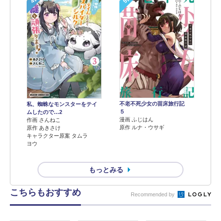
不老不死少女の苗床旅行記
私、蜘蛛なモンスターをテイ
５
ムしたので…2
漫画 ふじはん
作画 さんねこ
原作 ルナ・ウサギ
原作 あきさけ
キャラクター原案 タムラ
ヨウ
もっとみる
こちらもおすすめ
Recommended by