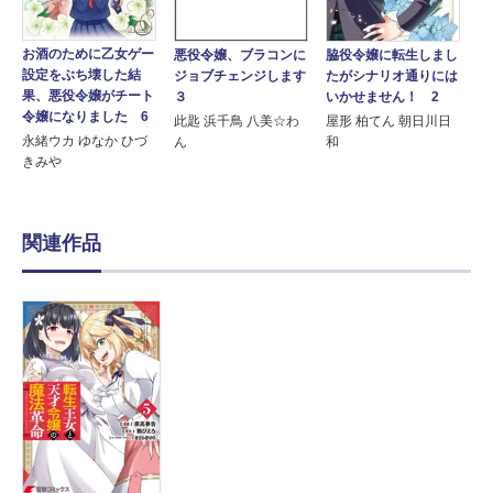
お酒のために乙女ゲー
悪役令嬢、ブラコンに
脇役令嬢に転生しまし
設定をぶち壊した結
ジョブチェンジします
たがシナリオ通りには
果、悪役令嬢がチート
３
いかせません！ 2
令嬢になりました 6
此匙 浜千鳥 八美☆わ
屋形 柏てん 朝日川日
永緒ウカ ゆなか ひづ
ん
和
きみや
関連作品