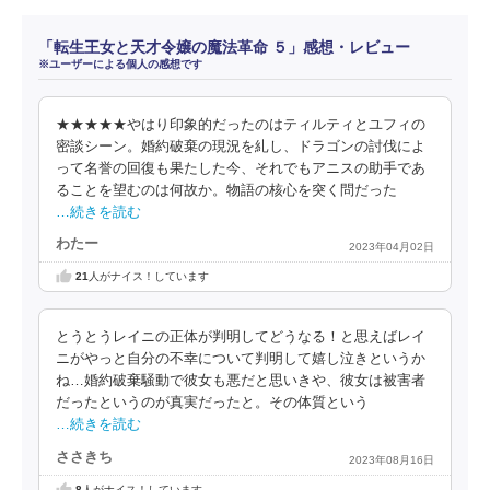
「転生王女と天才令嬢の魔法革命 ５」感想・レビュー
※ユーザーによる個人の感想です
★★★★★やはり印象的だったのはティルティとユフィの
密談シーン。婚約破棄の現況を糺し、ドラゴンの討伐によ
って名誉の回復も果たした今、それでもアニスの助手であ
ることを望むのは何故か。物語の核心を突く問だった
…続きを読む
わたー
2023年04月02日
21
人がナイス！しています
とうとうレイニの正体が判明してどうなる！と思えばレイ
ニがやっと自分の不幸について判明して嬉し泣きというか
ね…婚約破棄騒動で彼女も悪だと思いきや、彼女は被害者
だったというのが真実だったと。その体質という
…続きを読む
ささきち
2023年08月16日
8
人がナイス！しています