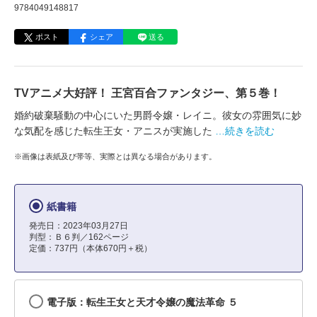
9784049148817
ポスト
シェア
送る
TVアニメ大好評！ 王宮百合ファンタジー、第５巻！
婚約破棄騒動の中心にいた男爵令嬢・レイニ。彼女の雰囲気に妙
な気配を感じた転生王女・アニスが実施した
…続きを読む
※画像は表紙及び帯等、実際とは異なる場合があります。
紙書籍
発売日：2023年03月27日
判型：Ｂ６判／162ページ
定価：737円（本体670円＋税）
電子版：転生王女と天才令嬢の魔法革命 ５