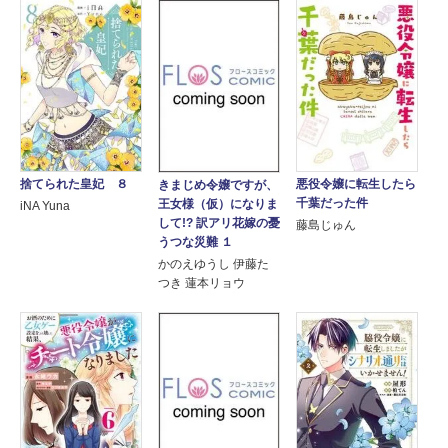
捨てられた皇妃 ８
悪役令嬢に転生したら
きまじめ令嬢ですが、
千葉だった件
王女様（仮）になりま
iNA Yuna
して!? 訳アリ花嫁の憂
藤島じゅん
うつな災難 １
かのえゆうし 伊藤た
つき 蓮本リョウ