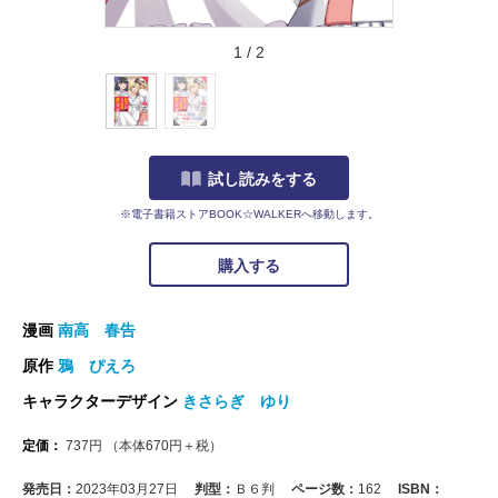
1
/
2
試し読みをする
※電子書籍ストアBOOK☆WALKERへ移動します。
購入する
漫画
南高 春告
原作
鴉 ぴえろ
キャラクターデザイン
きさらぎ ゆり
定価：
737
円
（本体
670
円＋税）
発売日：
2023年03月27日
判型：
Ｂ６判
ページ数：
162
ISBN：