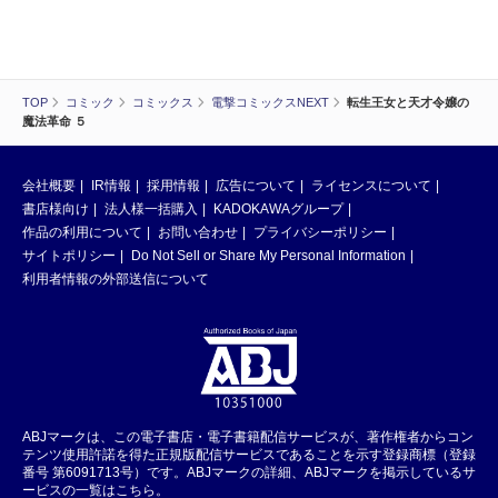
TOP
コミック
コミックス
電撃コミックスNEXT
転生王女と天才令嬢の
魔法革命 ５
会社概要
IR情報
採用情報
広告について
ライセンスについて
書店様向け
法人様一括購入
KADOKAWAグループ
作品の利用について
お問い合わせ
プライバシーポリシー
サイトポリシー
Do Not Sell or Share My Personal Information
利用者情報の外部送信について
ABJマークは、この電子書店・電子書籍配信サービスが、著作権者からコン
テンツ使用許諾を得た正規版配信サービスであることを示す登録商標（登録
番号 第6091713号）です。ABJマークの詳細、ABJマークを掲示しているサ
ービスの一覧はこちら。