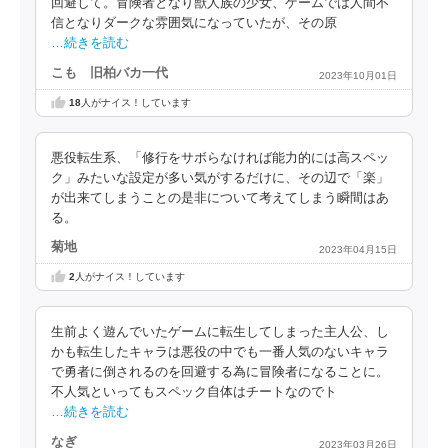
回避して。冒険者となり獣人族の少女、ゲームでは人間不
信となりダークな雰囲気になっていたが、その原
…続きを読む
こも 旧柏バカ一代
2023年10月01日
18
人がナイス！しています
悪役転生系、「修行をサボらなければ能力的には高スペッ
ク」みたいな設定が多い気がするだけに、その辺で「楽」
が出来てしまうことの是非について考えてしまう瞬間はあ
る。
菊地
2023年04月15日
2
人がナイス！しています
生前よく遊んでいたゲームに転生してしまった主人公、し
かも転生したキャラは悪役の中でも一番人気のないキャラ
で勇者に倒されるのを回避する為に冒険者になることに。
不人気といってもスペック自体はチートなのでト
…続きを読む
なぎ
2023年03月26日