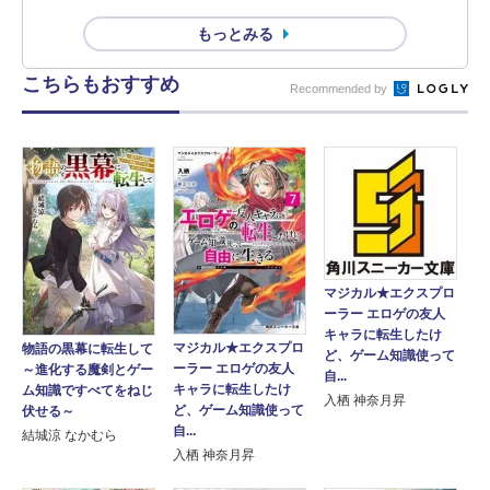
もっとみる
こちらもおすすめ
Recommended by
マジカル★エクスプロ
ーラー エロゲの友人
キャラに転生したけ
マジカル★エクスプロ
物語の黒幕に転生して
ど、ゲーム知識使って
ーラー エロゲの友人
～進化する魔剣とゲー
自...
キャラに転生したけ
ム知識ですべてをねじ
入栖 神奈月昇
ど、ゲーム知識使って
伏せる～
自...
結城涼 なかむら
入栖 神奈月昇