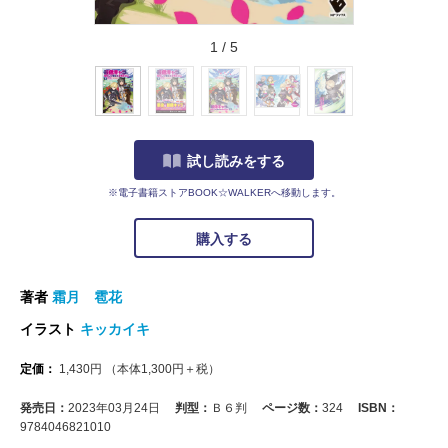
1
/
5
試し読みをする
※電子書籍ストアBOOK☆WALKERへ移動します。
購入する
著者
霜月 雹花
イラスト
キッカイキ
定価：
1,430
円
（本体
1,300
円＋税）
発売日：
2023年03月24日
判型：
Ｂ６判
ページ数：
324
ISBN：
9784046821010