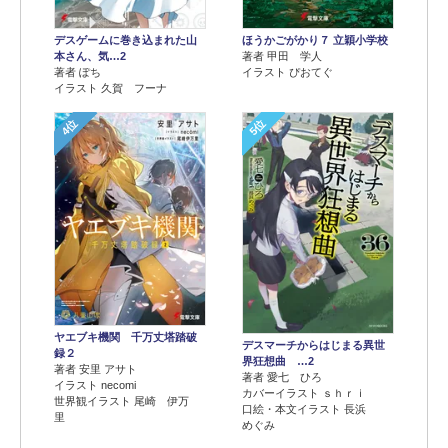
デスゲームに巻き込まれた山
ほうかごがかり７ 立穎小学校
本さん、気…2
著者 甲田 学人
著者 ぽち
イラスト ぴおてぐ
イラスト 久賀 フーナ
4位
5位
ヤエブキ機関 千万丈塔踏破
デスマーチからはじまる異世
録２
界狂想曲 …2
著者 安里 アサト
著者 愛七 ひろ
イラスト necomi
カバーイラスト ｓｈｒｉ
世界観イラスト 尾崎 伊万
口絵・本文イラスト 長浜
里
めぐみ