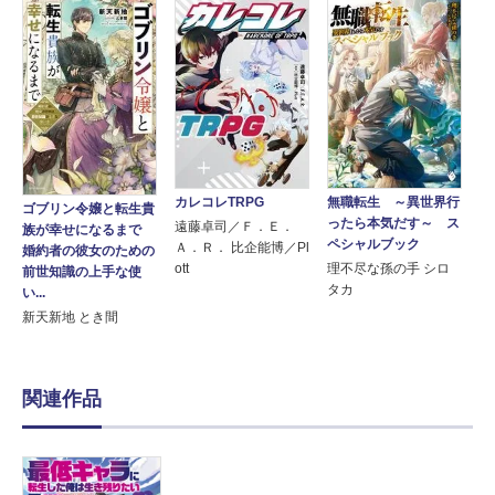
カレコレTRPG
無職転生 ～異世界行
ゴブリン令嬢と転生貴
ったら本気だす～ ス
遠藤卓司／Ｆ．Ｅ．
族が幸せになるまで
ペシャルブック
Ａ．Ｒ． 比企能博／Pl
婚約者の彼女のための
ott
理不尽な孫の手 シロ
前世知識の上手な使
タカ
い...
新天新地 とき間
関連作品