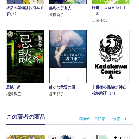
終舞！ コロヨシ！！
終活の準備はお済みで
熱海の宇宙人
３
すか？
原百合子
三崎亜記
忌談 終
静かな黄昏の国
十番様の縁結び 神在
花嫁綺譚 （2）
福澤徹三
篠田節子
この著者の商品
著者名「田沼朝」で検索