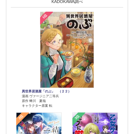
KADOKAWA調べ
1位
異世界居酒屋「のぶ」 （２２）
漫画 ヴァージニア二等兵
原作 蝉川 夏哉
キャラクター原案 転
2位
3位