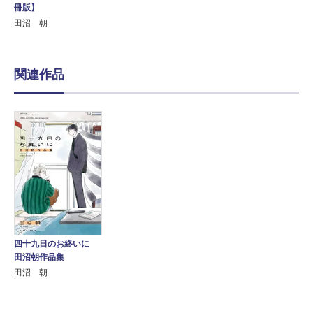
冊版】
田沼 朝
関連作品
四十九日のお終いに
田沼朝作品集
田沼 朝