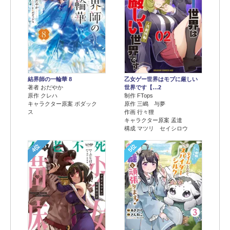
結界師の一輪華 8
乙女ゲー世界はモブに厳しい
著者 おだやか
世界です【…2
原作 クレハ
制作 FTops
キャラクター原案 ボダック
原作 三嶋 与夢
ス
作画 行々狸
キャラクター原案 孟達
構成 マツリ セイシロウ
4位
5位