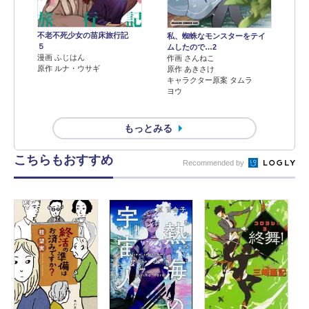
不老不死少女の苗床旅行記
私、蜘蛛なモンスターをテイ
５
ムしたので…2
漫画 ふじはん
作画 さんねこ
原作 ルナ・ウサギ
原作 あきさけ
キャラクター原案 タムラ
ヨウ
もっとみる
こちらもおすすめ
Recommended by