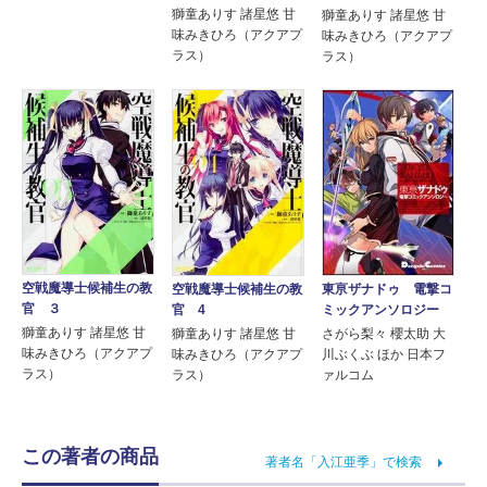
獅童ありす 諸星悠 甘
獅童ありす 諸星悠 甘
味みきひろ（アクアプ
味みきひろ（アクアプ
ラス）
ラス）
空戦魔導士候補生の教
空戦魔導士候補生の教
東亰ザナドゥ 電撃コ
官 ３
官 4
ミックアンソロジー
獅童ありす 諸星悠 甘
獅童ありす 諸星悠 甘
さがら梨々 櫻太助 大
味みきひろ（アクアプ
味みきひろ（アクアプ
川ぶくぶ ほか 日本フ
ラス）
ラス）
ァルコム
この著者の商品
著者名「入江亜季」で検索