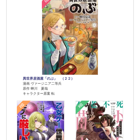
異世界居酒屋「のぶ」 （２２）
漫画 ヴァージニア二等兵
原作 蝉川 夏哉
キャラクター原案 転
2位
3位