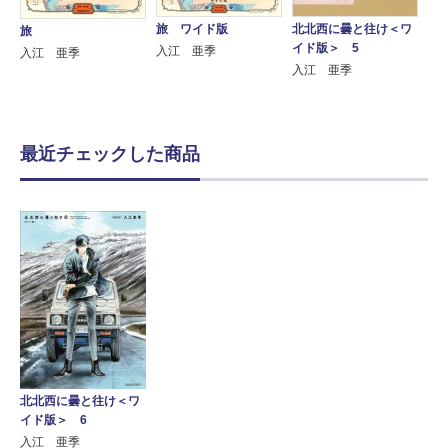
旅 ワイド版
北北西に曇と往け＜ワ
旅
イド版＞ 5
入江 亜季
入江 亜季
入江 亜季
最近チェックした商品
北北西に曇と往け＜ワ
イド版＞ 6
入江 亜季