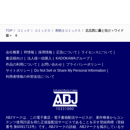
TOP
コミック
コミックス
青騎士コミックス
北北西に曇と往け＜ワイド
版＞ 6
会社概要
IR情報
採用情報
広告について
ライセンスについて
書店様向け
法人様一括購入
KADOKAWAグループ
作品の利用について
お問い合わせ
プライバシーポリシー
サイトポリシー
Do Not Sell or Share My Personal Information
利用者情報の外部送信について
ABJマークは、この電子書店・電子書籍配信サービスが、著作権者からコン
テンツ使用許諾を得た正規版配信サービスであることを示す登録商標（登録
番号 第6091713号）です。ABJマークの詳細、ABJマークを掲示しているサ