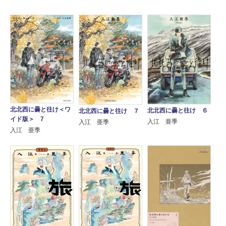
北北西に曇と往け＜ワ
北北西に曇と往け ６
北北西に曇と往け ７
イド版＞ 7
入江 亜季
入江 亜季
入江 亜季