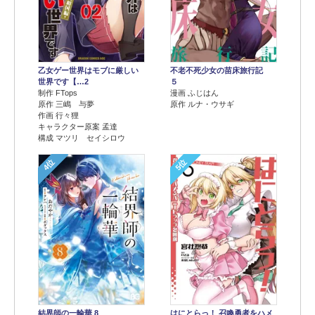
乙女ゲー世界はモブに厳しい
不老不死少女の苗床旅行記
世界です【…2
５
制作 FTops
漫画 ふじはん
原作 三嶋 与夢
原作 ルナ・ウサギ
作画 行々狸
キャラクター原案 孟達
構成 マツリ セイシロウ
4位
5位
結界師の一輪華 8
はにとらっ！ 召喚勇者をハメ