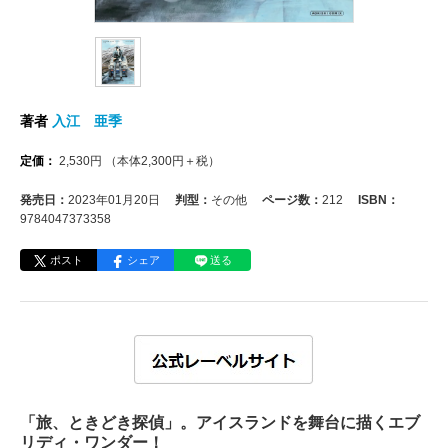
著者
入江 亜季
定価：
2,530
円
（本体
2,300
円＋税）
発売日：
2023年01月20日
判型：
その他
ページ数：
212
ISBN：
9784047373358
ポスト
シェア
送る
「旅、ときどき探偵」。アイスランドを舞台に描くエブ
リディ・ワンダー！