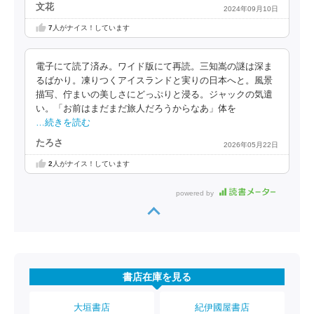
文花
2024年09月10日
7
人がナイス！しています
電子にて読了済み。ワイド版にて再読。三知嵩の謎は深ま
るばかり。凍りつくアイスランドと実りの日本へと。風景
描写、佇まいの美しさにどっぷりと浸る。ジャックの気遣
い。「お前はまだまだ旅人だろうからなあ」体を
…続きを読む
たろさ
2026年05月22日
2
人がナイス！しています
powered by
書店在庫を見る
大垣書店
紀伊國屋書店