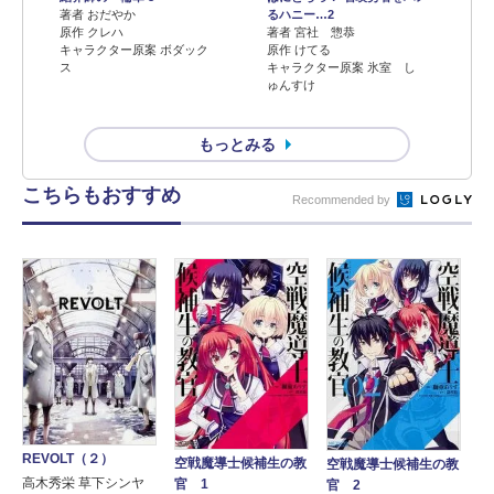
著者 おだやか
るハニー…2
原作 クレハ
著者 宮社 惣恭
キャラクター原案 ボダック
原作 けてる
ス
キャラクター原案 氷室 し
ゅんすけ
もっとみる
こちらもおすすめ
Recommended by
REVOLT（２）
空戦魔導士候補生の教
空戦魔導士候補生の教
高木秀栄 草下シンヤ
官 1
官 2