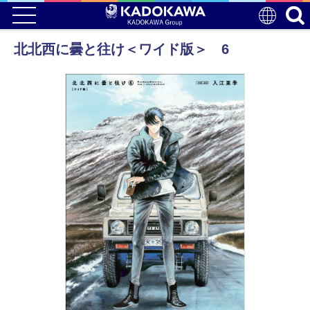
北北西に曇と往け＜ワイド版＞ 6