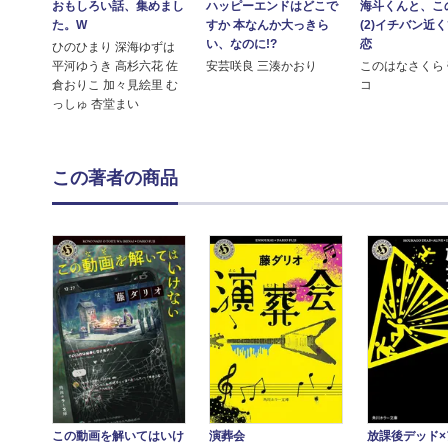
おもしろい話、集めまし
ハッピーエンドはどこで
海斗くんと、こ
た。W
すか 本なんか大っきら
(2)イチバン近
い、なのに!?
恋
ひのひまり 深海ゆずは
平河ゆうき 高杉六花 佐
安芸咲良 三湊かおり
このはなさくら
倉おりこ 加々見絵里 む
コ
っしゅ 杏堂まい
この著者の商品
演葬会
放課後デッド×
この動画を解いてはいけ