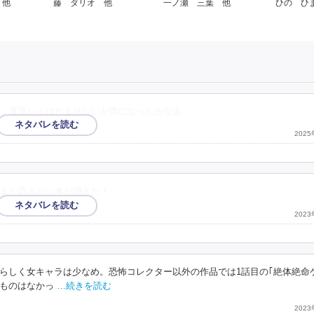
 他
藤 ダリオ 他
一ノ瀬 三葉 他
ひの ひ
、真堂レイはだませないが気になったかなあ。
202
また読みたい本が増えた！
202
らしく女キャラは少なめ。恐怖コレクター以外の作品では1話目の｢絶体絶命
ものはなかっ
…続きを読む
202