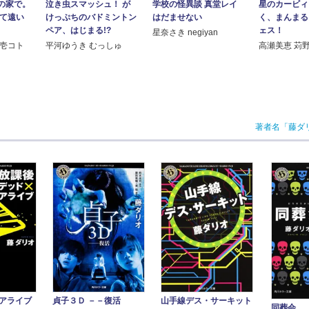
の家で。
泣き虫スマッシュ！ が
学校の怪異談 真堂レイ
星のカービィ
くて遠い
けっぷちのバドミントン
はだませない
く、まんまる
ペア、はじまる!?
ェス！
星奈さき negiyan
 壱コト
平河ゆうき むっしゅ
高瀬美恵 苅
著者名「藤ダ
アライブ
山手線デス・サーキット
貞子３Ｄ －－復活
同葬会