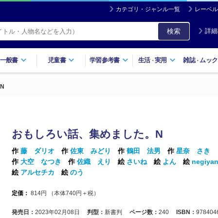
カテゴリ・ジャンル一覧
レーベル
検索
詳細
一般書
児童書
学習参考書
生活
実用
雑誌
ムック
・
・
N
おもしろい話、集めました。N
作
藤 ダリオ
作
佐東 みどり
作
鶴田 法男
作
星奈 さき
作
大空 なつき
作
佐織 えり
絵
さいね
絵
よん
絵
negiya
絵
アルセチカ
絵
のう
定価：
814
円 （本体
740
円＋税）
発売日：
2023年02月08日
判型：
新書判
ページ数：
240
ISBN：
978404