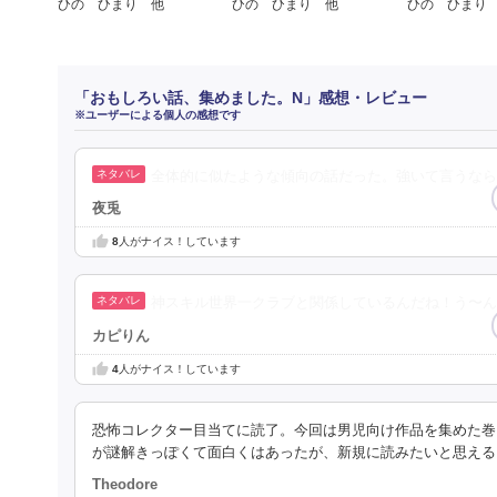
ひの ひまり 他
ひの ひまり 他
ひの ひまり
「おもしろい話、集めました。N」感想・レビュー
※ユーザーによる個人の感想です
全体的に似たような傾向の話だった。強いて言うなら
夜兎
8
人がナイス！しています
神スキル世界一クラブと関係しているんだね！う〜ん
カピりん
4
人がナイス！しています
恐怖コレクター目当てに読了。今回は男児向け作品を集めた巻
が謎解きっぽくて面白くはあったが、新規に読みたいと思える
Theodore