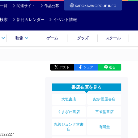
一覧
関連サイト
作品公募
KADOKAWA GROUP INFO
検索
新刊カレンダー
イベント情報
映像
ゲーム
グッズ
スクール
ポスト
シェア
送る
書店在庫を見る
大垣書店
紀伊國屋書店
n
くまざわ書店
三省堂書店
丸善ジュンク堂書
有隣堂
店
6322227