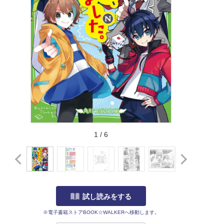
1
/
6
試し読みをする
※電子書籍ストアBOOK☆WALKERへ移動します。