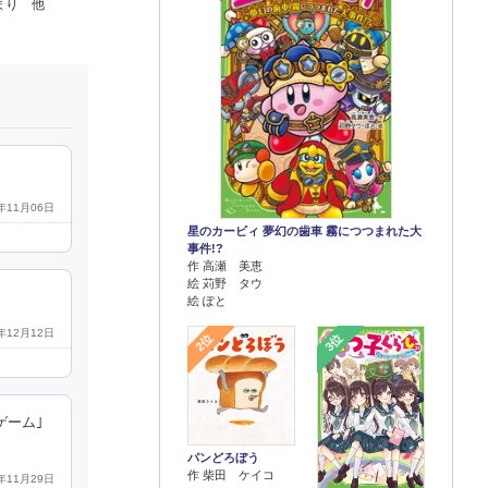
まり 他
5年11月06日
星のカービィ 夢幻の歯車 霧につつまれた大
事件!?
作 高瀬 美恵
絵 苅野 タウ
絵 ぽと
3年12月12日
2位
3位
ゲーム｣
パンどろぼう
作 柴田 ケイコ
3年11月29日