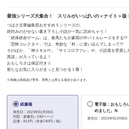
最強シリーズ大集合！ スリルがいっぱいの＜ナイト＞版
つばさ文庫編集部おすすめ５シリーズの、
絶対みのがせない書き下ろし小説が一気に読めちゃう！
「絶体絶命ゲーム」は、春馬たちが豪雨の中バトルレースをする!?
「恐怖コレクター」では、奇妙な「村」に迷い込んでしまって!?
そのほか、「神スキル!!!」「サイコロヲフレ」や、小説賞を受賞し
異談」が入っているよ！
おもしろさは保証付き☆
新たなお気に入りがきっと見つかる１冊！
※画像は表紙及び帯等、実際とは異なる場合があります。
紙書籍
電子版：おもしろ
めました。N
発売日：2023年02月08日
判型：新書判／240ページ
発売日：2023年02月08日
定価：814円（本体740円＋税）