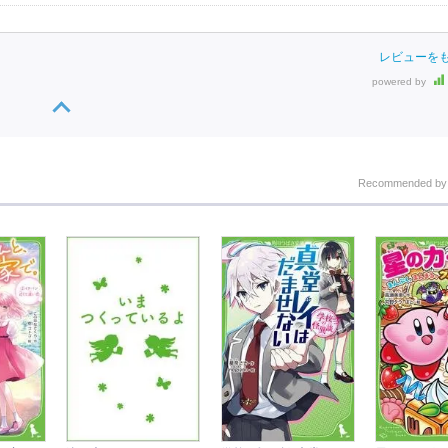
レビューを
powered by
Recommended b