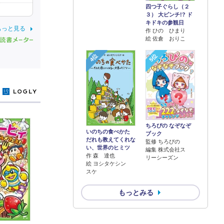
四つ子ぐらし（２
３） 大ピンチ!? ド
キドキの参観日
もっと見る
作 ひの ひまり
絵 佐倉 おりこ
4位
5位
y
ちろぴの なぞなぞ
いのちの食べかた
ブック
だれも教えてくれな
監修 ちろぴの
い、世界のヒミツ
編集 株式会社ス
作 森 達也
リーシーズン
絵 ヨシタケシン
スケ
もっとみる