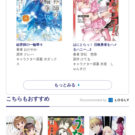
結界師の一輪華 8
はにとらっ！ 召喚勇者をハメ
著者 おだやか
るハニー…2
原作 クレハ
著者 宮社 惣恭
キャラクター原案 ボダック
原作 けてる
ス
キャラクター原案 氷室 し
ゅんすけ
もっとみる
こちらもおすすめ
Recommended by