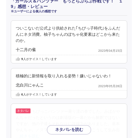
「ガールズ＆パンツァー もっとらぶらぶ作戦です！ １
9」感想・レビュー
※ユーザーによる個人の感想です
ついこないだ公式より供給された｢ちびっ子時代｣をふんだ
んにネタ消費。柚子ちゃんのぽちゃ化要素はどこから来た
のか。
十二月の雀
2023年04月15日
9
人がナイス！しています
積極的に新情報を取り入れる姿勢！嫌いじゃないわ！
北白川にゃんこ
2023年05月28日
6
人がナイス！しています
ちびっこパンツァー乗り達の巻でした。みほがや
んちゃだったというのは劇場版の一幕だから解釈ではない
ですが、他の子達もそれなりに説得力がありました。基本
やんちゃ。／スマホアプリの家元ガチャはこうして生み出
…続きを読む