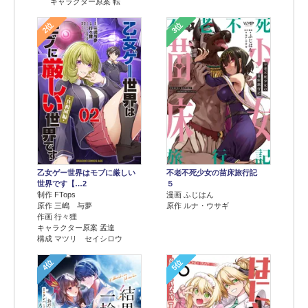
キャラクター原案 転
2位
3位
乙女ゲー世界はモブに厳しい
不老不死少女の苗床旅行記
世界です【…2
５
制作 FTops
漫画 ふじはん
原作 三嶋 与夢
原作 ルナ・ウサギ
作画 行々狸
キャラクター原案 孟達
構成 マツリ セイシロウ
4位
5位