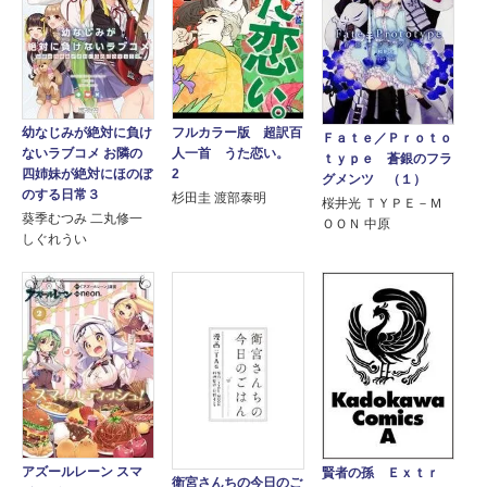
幼なじみが絶対に負け
フルカラー版 超訳百
Ｆａｔｅ／Ｐｒｏｔｏ
ないラブコメ お隣の
人一首 うた恋い。
ｔｙｐｅ 蒼銀のフラ
四姉妹が絶対にほのぼ
2
グメンツ （１）
のする日常３
杉田圭 渡部泰明
桜井光 ＴＹＰＥ－Ｍ
葵季むつみ 二丸修一
ＯＯＮ 中原
しぐれうい
アズールレーン スマ
賢者の孫 Ｅｘｔｒ
衛宮さんちの今日のご