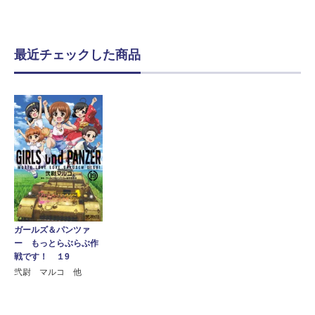
最近チェックした商品
ガールズ＆パンツァ
ー もっとらぶらぶ作
戦です！ １9
弐尉 マルコ 他