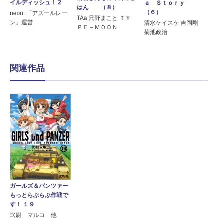
イルディッシュ！ 2
ａ Ｓｔｏｒｙ
はん （８）
（６）
neon. 「アズールレー
TAa 只野まこと ＴＹ
ン」運営
清水ケイスケ 吉岡剛
ＰＥ－ＭＯＯＮ
菊池政治
関連作品
ガールズ＆パンツァー
もっとらぶらぶ作戦で
す！ １９
弐尉 マルコ 他