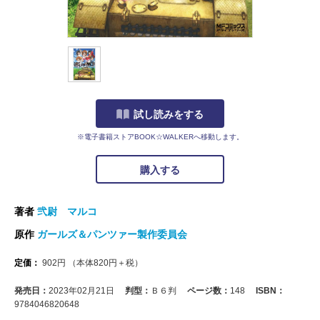
試し読みをする
※電子書籍ストアBOOK☆WALKERへ移動します。
購入する
著者
弐尉 マルコ
原作
ガールズ＆パンツァー製作委員会
定価：
902
円
（本体
820
円＋税）
発売日：
2023年02月21日
判型：
Ｂ６判
ページ数：
148
ISBN：
9784046820648