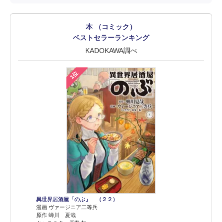
本 （コミック）
ベストセラーランキング
KADOKAWA調べ
1位
異世界居酒屋「のぶ」 （２２）
漫画 ヴァージニア二等兵
原作 蝉川 夏哉