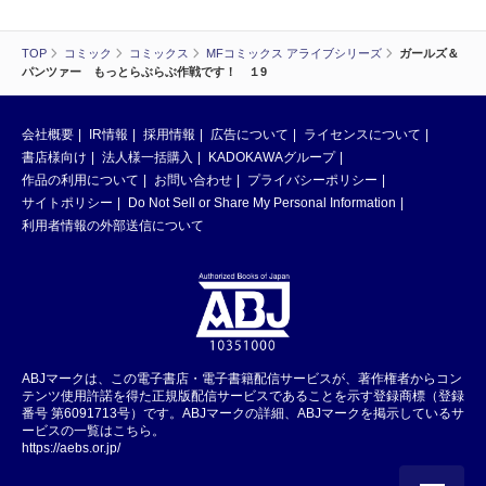
TOP
コミック
コミックス
MFコミックス アライブシリーズ
ガールズ＆
パンツァー もっとらぶらぶ作戦です！ １9
会社概要
IR情報
採用情報
広告について
ライセンスについて
書店様向け
法人様一括購入
KADOKAWAグループ
作品の利用について
お問い合わせ
プライバシーポリシー
サイトポリシー
Do Not Sell or Share My Personal Information
利用者情報の外部送信について
ABJマークは、この電子書店・電子書籍配信サービスが、著作権者からコン
テンツ使用許諾を得た正規版配信サービスであることを示す登録商標（登録
番号 第6091713号）です。ABJマークの詳細、ABJマークを掲示しているサ
ービスの一覧はこちら。
https://aebs.or.jp/