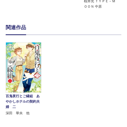
桜井光 ＴＹＰＥ－Ｍ
ＯＯＮ 中原
関連作品
百鬼夜行とご縁組 あ
やかしホテルの契約夫
婦 二
深田 華央 他