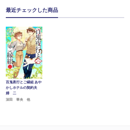
最近チェックした商品
百鬼夜行とご縁組 あや
かしホテルの契約夫
婦 二
深田 華央 他