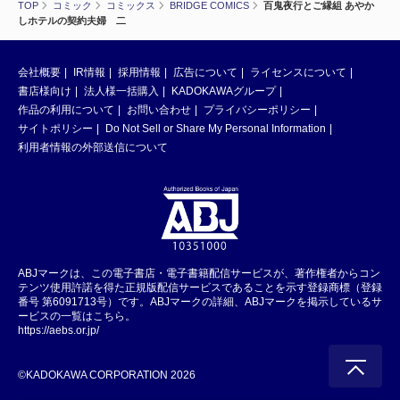
TOP
コミック
コミックス
BRIDGE COMICS
百鬼夜行とご縁組 あやか
しホテルの契約夫婦 二
会社概要
IR情報
採用情報
広告について
ライセンスについて
書店様向け
法人様一括購入
KADOKAWAグループ
作品の利用について
お問い合わせ
プライバシーポリシー
サイトポリシー
Do Not Sell or Share My Personal Information
利用者情報の外部送信について
ABJマークは、この電子書店・電子書籍配信サービスが、著作権者からコン
テンツ使用許諾を得た正規版配信サービスであることを示す登録商標（登録
番号 第6091713号）です。ABJマークの詳細、ABJマークを掲示しているサ
ービスの一覧はこちら。
https://aebs.or.jp/
©KADOKAWA CORPORATION 2026