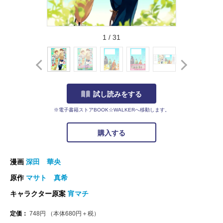
1
/
31
試し読みをする
※電子書籍ストアBOOK☆WALKERへ移動します。
購入する
漫画
深田 華央
原作
マサト 真希
キャラクター原案
宵マチ
定価：
748
円
（本体
680
円＋税）