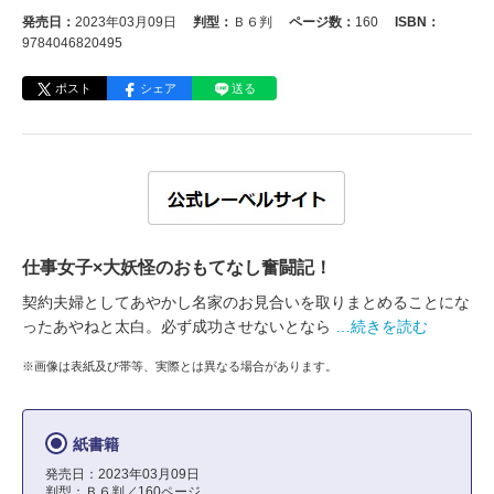
発売日：
2023年03月09日
判型：
Ｂ６判
ページ数：
160
ISBN：
9784046820495
ポスト
シェア
送る
仕事女子×大妖怪のおもてなし奮闘記！
契約夫婦としてあやかし名家のお見合いを取りまとめることにな
ったあやねと太白。必ず成功させないとなら
…続きを読む
※画像は表紙及び帯等、実際とは異なる場合があります。
紙書籍
発売日：2023年03月09日
判型：Ｂ６判／160ページ