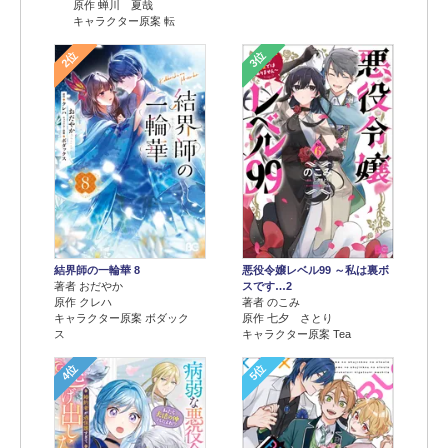
原作 蝉川 夏哉
キャラクター原案 転
2位
3位
結界師の一輪華 8
悪役令嬢レベル99 ～私は裏ボ
著者 おだやか
スです…2
原作 クレハ
著者 のこみ
キャラクター原案 ボダック
原作 七夕 さとり
ス
キャラクター原案 Tea
4位
5位