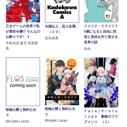
乙女ゲームの世界で私
リメイク・リライフ 3
夫婦以上、恋人未満。
が悪役令嬢!? そんなの
0歳になると自由に性
（１０）
お断りです! 3
別と身体を作り直せる
金丸祐基
世界の話
中村央佳 蒼月 笹原亜
美
あぬ
怪物公爵と契約公女
怪物公爵と契約公女
Ｆａｔｅ／Ｐｒｏｔｏ
２
３
ｔｙｐｅ 蒼銀のフラ
Minjakk Liaran
MinJakk Liaran
グメンツ （１）