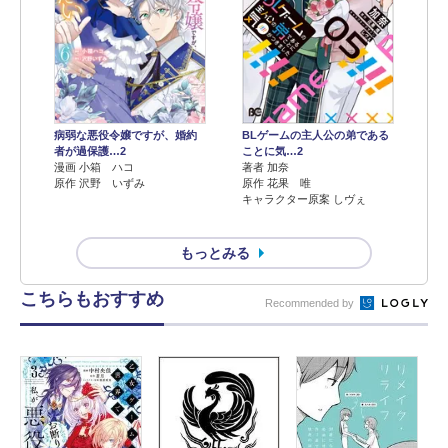
病弱な悪役令嬢ですが、婚約
BLゲームの主人公の弟である
者が過保護…2
ことに気…2
漫画 小箱 ハコ
著者 加奈
原作 沢野 いずみ
原作 花果 唯
キャラクター原案 しヴぇ
もっとみる
こちらもおすすめ
Recommended by