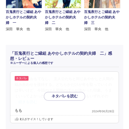
百鬼夜行とご縁組 あや
百鬼夜行とご縁組 あや
百鬼夜行とご縁組 あや
かしホテルの契約夫
かしホテルの契約夫
かしホテルの契約夫
婦 一
婦 二
婦 三
深田 華央 他
深田 華央 他
深田 華央 他
「百鬼夜行とご縁組 あやかしホテルの契約夫婦 二」感
想・レビュー
※ユーザーによる個人の感想です
おもてなし。 主人公たちと同じあやかしと人間の
組み合わせを接待する。どちらかだけが年を取っていくの
は辛いけど、今回のは人間側のほーが強かった印象。うま
くいってよかったなぁ。でも、主人公たちもいずれその
…続きを読む
もも
2024年06月28日
2
人がナイス！しています