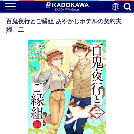
百鬼夜行とご縁組 あやかしホテルの契約夫
婦 二