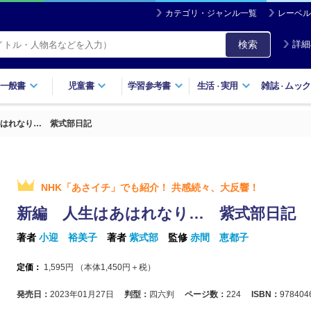
カテゴリ・ジャンル一覧
レーベル
検索
詳細
一般書
児童書
学習参考書
生活
実用
雑誌
ムック
・
・
はれなり… 紫式部日記
NHK「あさイチ」でも紹介！ 共感続々、大反響！
新編 人生はあはれなり… 紫式部日記
著者
小迎 裕美子
著者
紫式部
監修
赤間 恵都子
定価：
1,595
円 （本体
1,450
円＋税）
発売日：
2023年01月27日
判型：
四六判
ページ数：
224
ISBN：
978404