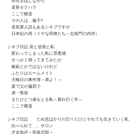
本性を隠しながら
道長セクハラ
ここで横道
その人は…倫子!!
道長愛人説もあるシキブですが
日本紀の局（イヤな同僚たち～左衛門の内侍）
シキブ日記 哀と追憶と私
変わってしまった私に罪悪感
せっかく帰ってきてみたが
嫉妬とかではないけれど
ふたりはルームメイト
大晦日の事件簿～弟よ！～
宴で父が偏屈で
弟・惟規
またひとつ歳をとる私～暮れ行く年～
ここで横道
シキブ日記 ため息ばかりの日々だけどそれでも生きていく私
比べられて…。サロン
才女批評～和泉式部～