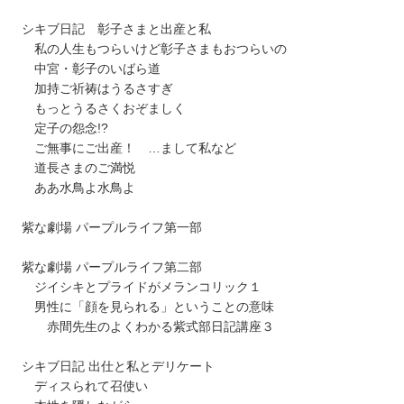
シキブ日記 彰子さまと出産と私
私の人生もつらいけど彰子さまもおつらいの
中宮・彰子のいばら道
加持ご祈祷はうるさすぎ
もっとうるさくおぞましく
定子の怨念!?
ご無事にご出産！ …まして私など
道長さまのご満悦
ああ水鳥よ水鳥よ
紫な劇場 パープルライフ第一部
紫な劇場 パープルライフ第二部
ジイシキとプライドがメランコリック１
男性に「顔を見られる」ということの意味
赤間先生のよくわかる紫式部日記講座３
シキブ日記 出仕と私とデリケート
ディスられて召使い