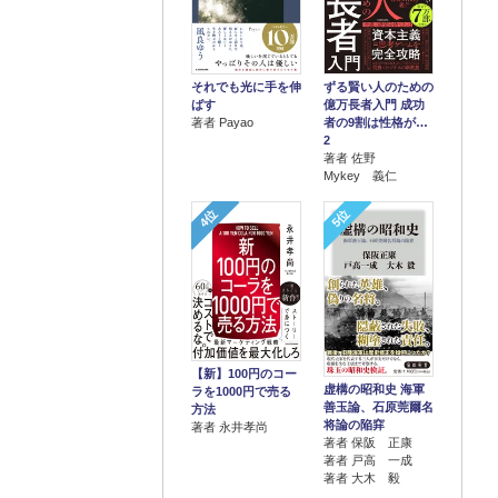
それでも光に手を伸
ずる賢い人のための
ばす
億万長者入門 成功
著者 Payao
者の9割は性格が…
2
著者 佐野
Mykey 義仁
4位
5位
【新】100円のコー
虚構の昭和史 海軍
ラを1000円で売る
善玉論、石原莞爾名
方法
将論の陥穽
著者 永井孝尚
著者 保阪 正康
著者 戸高 一成
著者 大木 毅