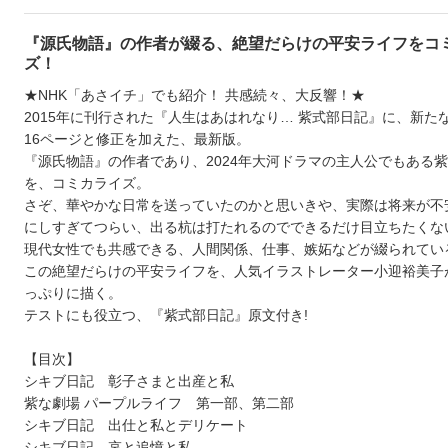
『源氏物語』の作者が綴る、絶望だらけの平安ライフをコ
ズ！
★NHK「あさイチ」でも紹介！ 共感続々、大反響！★
2015年に刊行された『人生はあはれなり… 紫式部日記』に、新た
16ページと修正を加えた、最新版。
『源氏物語』の作者であり、2024年大河ドラマの主人公でもある
を、コミカライズ。
さぞ、華やかな日常を送っていたのかと思いきや、実際は将来が不
にしすぎてつらい、出る杭は打たれるのでできるだけ目立ちたくな
現代女性でも共感できる、人間関係、仕事、嫉妬などが綴られてい
この絶望だらけの平安ライフを、人気イラストレーター小迎裕美子
っぷりに描く。
テストにも役立つ、『紫式部日記』原文付き!
【目次】
シキブ日記 彰子さまと出産と私
紫な劇場 パープルライフ 第一部、第二部
シキブ日記 出仕と私とデリケート
シキブ日記 哀と追憶と私