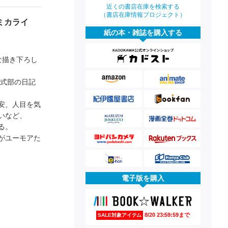
近くの書店在庫を検索する
（書店在庫情報プロジェクト）
ミカライ
紙の本・雑誌を購入する
な描き下ろし
紫式部の日記
安、人目を気
いなど、
る。
がユーモアた
電子版を購入
8/20 23:59:59まで
SALE対象アイテム