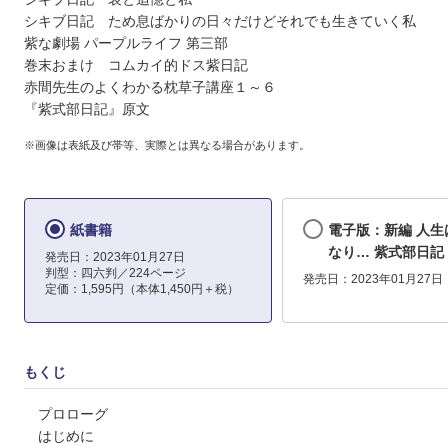
シキブ日記 ため息ばかりの日々だけどそれでも生きていく私
紫な劇場 パープルライフ 第三部
巻末おまけ コムカイ的ドス紫日記
赤間先生のよくわかる枕草子講座１～６
『紫式部日記』原文
※画像は表紙及び帯等、実際とは異なる場合があります。
紙書籍
電子版：新編 人生
なり… 紫式部日記
発売日：2023年01月27日
判型：四六判／224ページ
発売日：2023年01月27日
定価：1,595円（本体1,450円＋税）
もくじ
プロローグ
はじめに