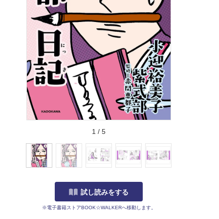
1
/
5
試し読みをする
※電子書籍ストアBOOK☆WALKERへ移動します。