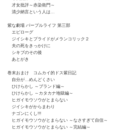
才女批評～赤染衛門～
清少納言という人は…
紫な劇場 パープルライフ 第三部
エピローグ
ジイシキとプライドがメランコリック２
夫の死をきっかけに
シキブのその後
あとがき
巻末おまけ コムカイ的ドス紫日記
自分が…めんどくさい
ひけらかし ～ブランド編～
ひけらかし ～カタカナ地獄編～
ヒガイモウソウがとまらない
ジイシキがからまわり
ナゴンにくし!!!
ヒガイモウソウがとまらない ～なさすぎて自信～
ヒガイモウソウがとまらない ～完結編～