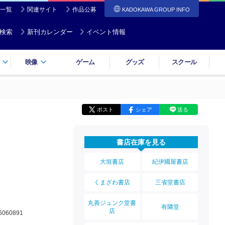
一覧
関連サイト
作品公募
KADOKAWA GROUP INFO
検索
新刊カレンダー
イベント情報
映像
ゲーム
グッズ
スクール
ポスト
シェア
送る
書店在庫を見る
大垣書店
紀伊國屋書店
くまざわ書店
三省堂書店
丸善ジュンク堂書
有隣堂
店
6060891