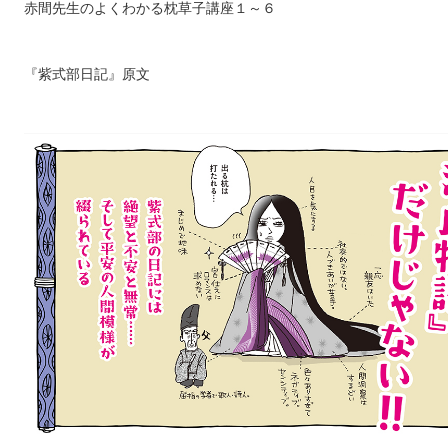
赤間先生のよくわかる枕草子講座１～６
『紫式部日記』原文