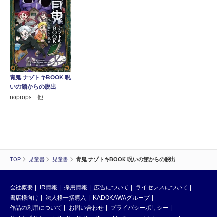
青鬼 ナゾトキBOOK 呪
いの館からの脱出
noprops 他
TOP
児童書
児童書
青鬼 ナゾトキBOOK 呪いの館からの脱出
会社概要
IR情報
採用情報
広告について
ライセンスについて
書店様向け
法人様一括購入
KADOKAWAグループ
作品の利用について
お問い合わせ
プライバシーポリシー