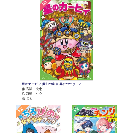
1位
星のカービィ 夢幻の歯車 霧につつま…2
作 高瀬 美恵
絵 苅野 タウ
絵 ぽと
2位
3位