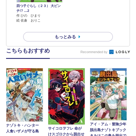
四つ子ぐらし（２３） 大ピン
チ!? …2
作 ひの ひまり
絵 佐倉 おりこ
もっとみる
こちらもおすすめ
Recommended by
アイ・アム・冒険少年
ナゾトキ・ハンター
サイコロヲフレ 命が
脱出島ナゾトキブック
人食いザメが守る島
けスゴロクから脱出せ
きみはこの島を脱出で