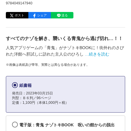
9784049147940
ポスト
シェア
送る
すべてのナゾを解き、襲いくる青鬼から逃げ切れ…！！
人気アプリゲームの「青鬼」がナゾトキBOOKに！街外れのさび
れた洋館へ肝試しに訪れた主人公のひろし
…続きを読む
※画像は表紙及び帯等、実際とは異なる場合があります。
紙書籍
発売日：2023年03月15日
判型：Ｂ６判／96ページ
定価：1,100円（本体1,000円＋税）
電子版：青鬼 ナゾトキBOOK 呪いの館からの脱出