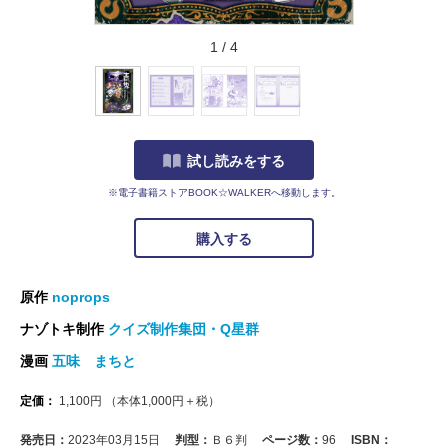
1
/
4
試し読みをする
※電子書籍ストアBOOK☆WALKERへ移動します。
購入する
原作
noprops
ナゾトキ制作
クイズ制作集団・Q星群
漫画
五味 まちと
定価：
1,100
円
（本体
1,000
円＋税）
発売日：
2023年03月15日
判型：
Ｂ６判
ページ数：
96
ISBN：