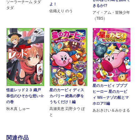
ソーラーチーム タダ
よ！
きるか!?
タダ
佐織えり のう
アイ・アム・冒険少年
（TBS）
星のカービィ プププ
怪盗レッド２３ 織戸
星のカービィ ディス
ヒーロー 星のカービ
恭也のひそかな想い☆
カバリー 絶島の夢を
ィ Wii～ナゾの船とマ
の巻
うちくだけ！編
ホロア!!編
秋木真 しゅー
高瀬美恵 苅野タウ ぽ
あおきけい＆みかまる
と
関連作品