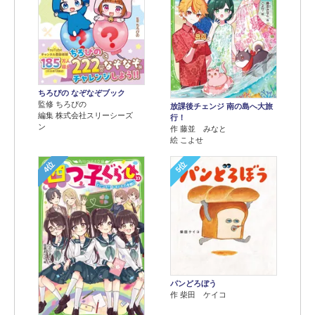
ちろぴの なぞなぞブック
監修 ちろぴの
放課後チェンジ 南の島へ大旅
編集 株式会社スリーシーズ
行！
ン
作 藤並 みなと
絵 こよせ
4位
5位
パンどろぼう
作 柴田 ケイコ