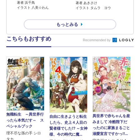
著者 浜千鳥
著者 あきさけ
イラスト 八美☆わん
イラスト タムラ ヨウ
もっとみる
こちらもおすすめ
Recommended by
無職転生 ～異世界行
異世界で赤ちゃんを産
自由に生きようと転生
ったら本気だす～ ス
みまして 冷酷陛下だ
したら、史上４人目の
ペシャルブック
ったのに家族まるごと
賢者様でした!? ～女神
理不尽な孫の手 シロ
溺愛宣言ですかっ!!...
様、今の時代に魔...
タカ