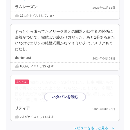
ラムレーズン
2023年01月11日
15
人がナイス！しています
ずっと引っ張ってたメリーク国との問題と転生者の関係に
決着がついて、完結ぽい終わり方だった。あと1冊あるみた
いなのでエリンの結婚式回かな？そういえばアメリアもま
だだし。
dorimusi
2024年04月08日
8
人がナイス！しています
完結したかのようなお話でした。転生仲間たちの
謎が明らかになったような、ならなかったような。今回誘
拐されたピアも頑張ったしキャロラインも酷い目にあった
けど、落ち着いたし、良かった。
リディア
2023年03月26日
7
人がナイス！しています
レビューをもっと見る