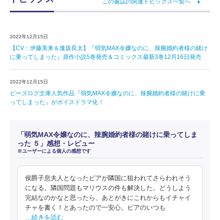
この書誌の関連トピックス一覧へ
2022年12月15日
【CV：伊藤美来＆逢坂良太】『弱気MAX令嬢なのに、辣腕婚約者様の賭け
に乗ってしまった』原作小説5巻発売＆コミックス最新3巻12月16日発売
2022年12月15日
ビーズログ文庫人気作品『弱気MAX令嬢なのに、辣腕婚約者様の賭けに乗
ってしまった』がボイスドラマ化！
「弱気MAX令嬢なのに、辣腕婚約者様の賭けに乗ってしま
った ５」感想・レビュー
※ユーザーによる個人の感想です
侯爵子息夫人となったピアが隣国に狙われてさらわれそう
になる。隣国問題もマリウスの件も解決した。どうしよう
完結なのかなと思ったら、あとがきにこれからもイチャイ
チャを書く！とあったので一安心。ピアのいつも
…続きを読む