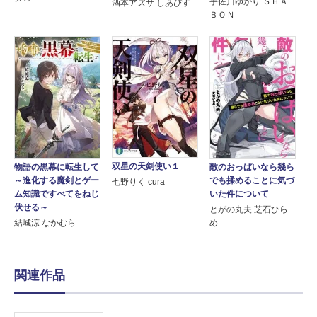
宇佐川ゆかり ＳＨＡ
酒本アズサ しあびす
ＢＯＮ
双星の天剣使い１
物語の黒幕に転生して
敵のおっぱいなら幾ら
～進化する魔剣とゲー
でも揉めることに気づ
七野りく cura
ム知識ですべてをねじ
いた件について
伏せる～
とがの丸夫 芝石ひら
結城涼 なかむら
め
関連作品