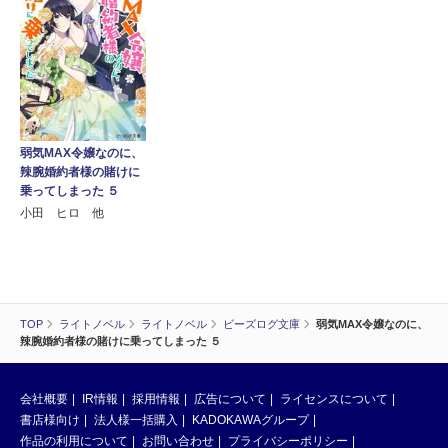
弱気MAX令嬢なのに、
辣腕婚約者様の賭けに
乗ってしまった ５
小田 ヒロ 他
TOP
ライトノベル
ライトノベル
ビーズログ文庫
弱気MAX令嬢なのに、
辣腕婚約者様の賭けに乗ってしまった ５
会社概要
IR情報
採用情報
広告について
ライセンスについて
書店様向け
法人様一括購入
KADOKAWAグループ
作品の利用について
お問い合わせ
プライバシーポリシー