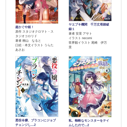
ヤエブキ機関 千万丈塔踏破
超かぐや姫！
録１
原作 スタジオクロマト・ス
著者 安里 アサト
タジオコロリド
イラスト necomi
著者 桐山 なると
世界観イラスト 尾崎 伊万
口絵・本文イラスト うらた
里
あさお
4位
5位
悪役令嬢、ブラコンにジョブ
私、蜘蛛なモンスターをテイ
チェンジし…2
ムしたので…2