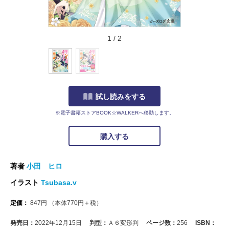
1
/
2
試し読みをする
※電子書籍ストアBOOK☆WALKERへ移動します。
購入する
著者
小田 ヒロ
イラスト
Tsubasa.v
定価：
847
円
（本体
770
円＋税）
発売日：
2022年12月15日
判型：
Ａ６変形判
ページ数：
256
ISBN：