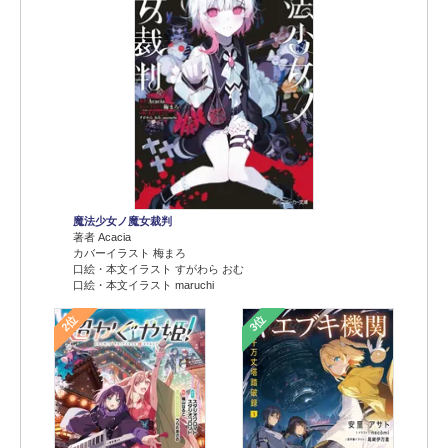
魔法少女ノ魔女裁判
著者 Acacia
カバーイラスト 梅まろ
口絵・本文イラスト すがわら おむ
口絵・本文イラスト maruchi
2位
3位