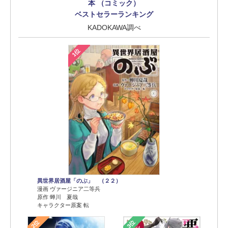
本 （コミック）
ベストセラーランキング
KADOKAWA調べ
1位
異世界居酒屋「のぶ」 （２２）
漫画 ヴァージニア二等兵
原作 蝉川 夏哉
キャラクター原案 転
2位
3位