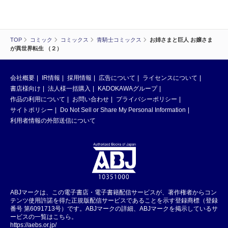
TOP
コミック
コミックス
青騎士コミックス
お姉さまと巨人 お嬢さま
が異世界転生 （２）
会社概要
IR情報
採用情報
広告について
ライセンスについて
書店様向け
法人様一括購入
KADOKAWAグループ
作品の利用について
お問い合わせ
プライバシーポリシー
サイトポリシー
Do Not Sell or Share My Personal Information
利用者情報の外部送信について
ABJマークは、この電子書店・電子書籍配信サービスが、著作権者からコン
テンツ使用許諾を得た正規版配信サービスであることを示す登録商標（登録
番号 第6091713号）です。ABJマークの詳細、ABJマークを掲示しているサ
ービスの一覧はこちら。
https://aebs.or.jp/