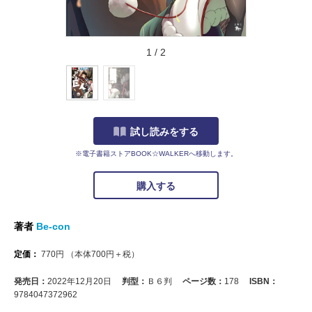
1
/
2
試し読みをする
※電子書籍ストアBOOK☆WALKERへ移動します。
購入する
著者
Be-con
定価：
770
円
（本体
700
円＋税）
発売日：
2022年12月20日
判型：
Ｂ６判
ページ数：
178
ISBN：
9784047372962