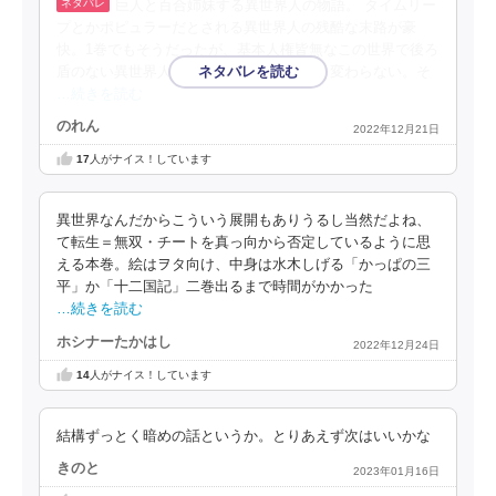
巨人と百合姉妹する異世界人の物語。 タイムリー
プとかポピュラーだとされる異世界人の残酷な末路が豪
快。1巻でもそうだったが、基本人権皆無なこの世界で後ろ
盾のない異世界人たちの扱いは採掘資源と変わらない。そ
…続きを読む
のれん
2022年12月21日
17
人がナイス！しています
異世界なんだからこういう展開もありうるし当然だよね、
て転生＝無双・チートを真っ向から否定しているように思
える本巻。絵はヲタ向け、中身は水木しげる「かっぱの三
平」か「十二国記」二巻出るまで時間がかかった
…続きを読む
ホシナーたかはし
2022年12月24日
14
人がナイス！しています
結構ずっとく暗めの話というか。とりあえず次はいいかな
きのと
2023年01月16日