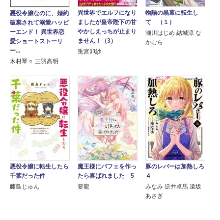
異世界でエルフになり
物語の黒幕に転生し
悪役令嬢なのに、婚約
ましたが皇帝陛下の甘
て （１）
破棄されて溺愛ハッピ
やかしえっちが止まり
ーエンド！ 異世界恋
瀬川はじめ 結城涼 な
ません！（3）
愛ショートストーリ
かむら
ー...
兎宮卯紗
木村琴々 三羽高明
悪役令嬢に転生したら
魔王様にパフェを作っ
豚のレバーは加熱しろ
千葉だった件
たら喜ばれました 5
４
藤島じゅん
要龍
みなみ 逆井卓馬 遠坂
あさぎ