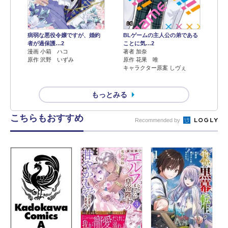
病弱な悪役令嬢ですが、婚約
BLゲームの主人公の弟である
者が過保護…2
ことに気…2
漫画 小箱 ハコ
著者 加奈
原作 沢野 いずみ
原作 花果 唯
キャラクター原案 しヴぇ
もっとみる
こちらもおすすめ
Recommended by