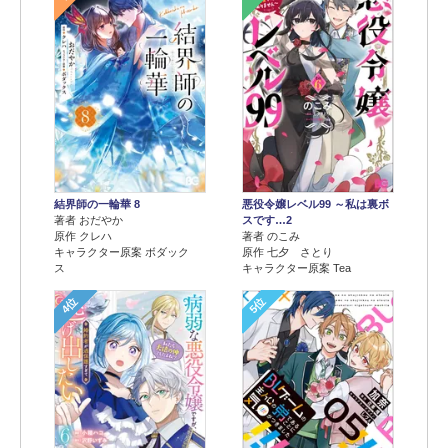
結界師の一輪華 8
悪役令嬢レベル99 ～私は裏ボ
著者 おだやか
スです…2
原作 クレハ
著者 のこみ
キャラクター原案 ボダック
原作 七夕 さとり
ス
キャラクター原案 Tea
4位
5位