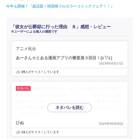
今年も開催！『超話題！韓国発フルカラーコミックフェア！！』
「彼女が公爵邸に行った理由 ８」感想・レビュー
※ユーザーによる個人の感想です
アニメ化㊗️
あーさん☆とある漫画アプリの審査員３回目！(⁠≧⁠▽⁠≦⁠)
2023年04月17日
29
人がナイス！しています
【電子】黒い神女、そして元の体の持ち主の謎の
行動について探りを入れるレリアナ。ジャスティンの出番
が多めでしたが、ノアとの場面がやっぱり一番です。場所
での一時や図書館でのちょっとした漫才が良かったです。
…続きを読む
ひぬ
2025年08月05日
13
人がナイス！しています