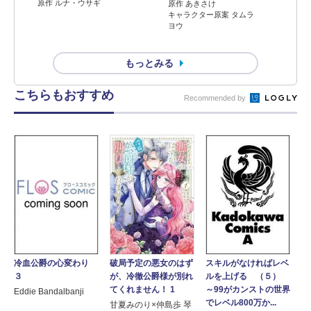
原作 ルナ・ウサギ
原作 あきさけ
キャラクター原案 タムラ
ヨウ
もっとみる
こちらもおすすめ
Recommended by
破局予定の悪女のはず
冷血公爵の心変わり
スキルがなければレベ
が、冷徹公爵様が別れ
３
ルを上げる （５）
てくれません！ 1
～99がカンストの世界
Eddie Bandalbanji
でレベル800万か...
甘夏みのり×仲島歩 琴