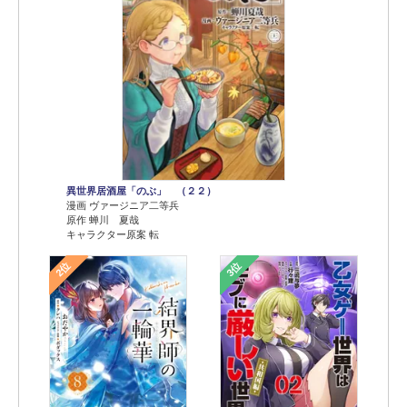
異世界居酒屋「のぶ」 （２２）
漫画 ヴァージニア二等兵
原作 蝉川 夏哉
キャラクター原案 転
2位
3位