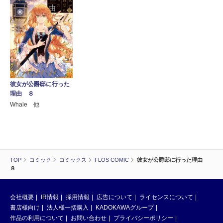
彼女が公爵邸に行った
理由 ８
Whale 他
TOP
コミック
コミックス
FLOS COMIC
彼女が公爵邸に行った理由
８
会社概要
IR情報
採用情報
広告について
ライセンスについて
書店様向け
法人様一括購入
KADOKAWAグループ
作品の利用について
お問い合わせ
プライバシーポリシー