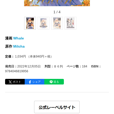
1
/
4
漫画
Whale
原作
Milcha
定価：
1,034
円
（本体
940
円＋税）
発売日：
2022年12月05日
判型：
Ｂ６判
ページ数：
184
ISBN：
9784046819956
ポスト
シェア
送る