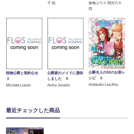
子 宛
倉橋ユウス 岡沢六十
四
公爵夫人の50のお茶レ
怪物公爵と契約公女
公爵家のメイドに憑依
シピ ３
３
しました ５
Antstudio LeeJiha
MinJakk Liaran
Aloha Jooahri
最近チェックした商品