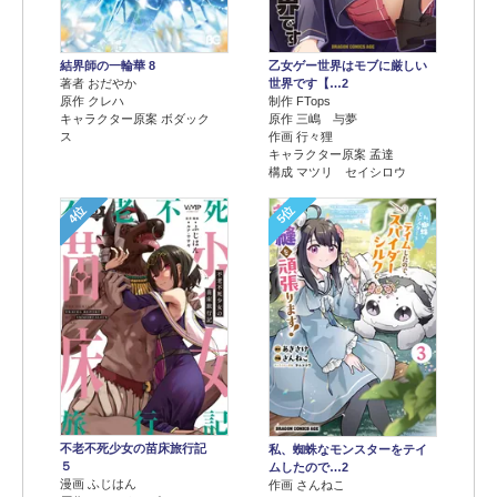
結界師の一輪華 8
乙女ゲー世界はモブに厳しい
著者 おだやか
世界です【…2
原作 クレハ
制作 FTops
キャラクター原案 ボダック
原作 三嶋 与夢
ス
作画 行々狸
キャラクター原案 孟達
構成 マツリ セイシロウ
4位
5位
不老不死少女の苗床旅行記
私、蜘蛛なモンスターをテイ
５
ムしたので…2
漫画 ふじはん
作画 さんねこ