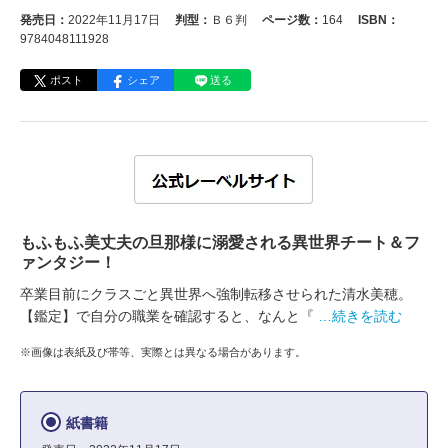
発売日：
2022年11月17日
判型：
Ｂ６判
ページ数：
164
ISBN：
9784048111928
ポスト
シェア
送る
もふもふ美丈夫の旦那様に溺愛される異世界チート＆フ
ァンタジー！
卒業目前にクラスごと異世界へ強制転移させられた清水美穂。
【鑑定】で自分の職業を確認すると、なんと『
…続きを読む
※画像は表紙及び帯等、実際とは異なる場合があります。
紙書籍