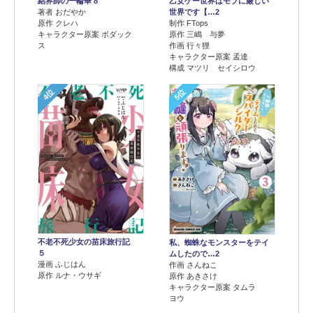
結界師の一輪華 8
乙女ゲー世界はモブに厳しい
著者 おだやか
世界です【…2
原作 クレハ
制作 FTops
キャラクター原案 ボダック
原作 三嶋 与夢
ス
作画 行々狸
キャラクター原案 孟達
構成 マツリ セイシロウ
4位
5位
不老不死少女の苗床旅行記
私、蜘蛛なモンスターをテイ
５
ムしたので…2
漫画 ふじはん
作画 さんねこ
原作 ルナ・ウサギ
原作 あきさけ
キャラクター原案 タムラ
ヨウ