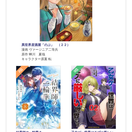
異世界居酒屋「のぶ」 （２２）
漫画 ヴァージニア二等兵
原作 蝉川 夏哉
キャラクター原案 転
2位
3位