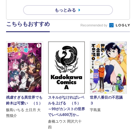
もっとみる
こちらもおすすめ
Recommended by
残虐すぎる異世界でも
世界八番目の不思議
スキルがなければレベ
鈴木は可愛い （１）
３
ルを上げる （５）
～99がカンストの世界
飯島いちる 土日月 大
宇島葉
でレベル800万か...
熊猫介
倉橋ユウス 岡沢六十
四