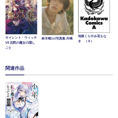
地獄くらやみ花もな
サイレント・ウィッチ
鈴木曉1st写真集 共鳴
き （９）
VII 沈黙の魔女の隠し
ごと
関連作品