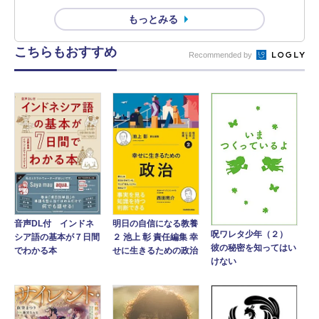
もっとみる
こちらもおすすめ
Recommended by
音声DL付 インドネ
明日の自信になる教養
呪ワレタ少年（２）
シア語の基本が７日間
２ 池上 彰 責任編集 幸
彼の秘密を知ってはい
でわかる本
せに生きるための政治
けない