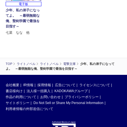
電子版
少年、私の弟子になっ
てよ。 ～最弱無能な
俺、聖剣学園で最強を
目指す～
七菜 なな 他
TOP
ライトノベル
ライトノベル
電撃文庫
少年、私の弟子になって
よ。 ～最弱無能な俺、聖剣学園で最強を目指す～
会社概要
IR情報
採用情報
広告について
ライセンスについて
書店様向け
法人様一括購入
KADOKAWAグループ
作品の利用について
お問い合わせ
プライバシーポリシー
サイトポリシー
Do Not Sell or Share My Personal Information
利用者情報の外部送信について