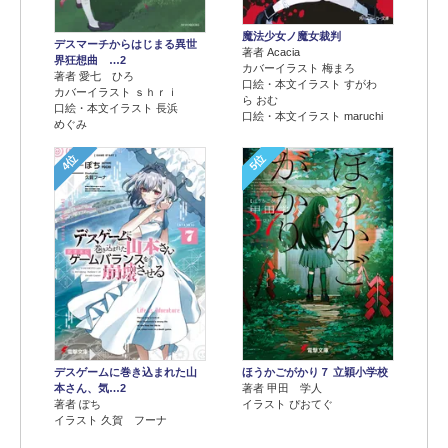
魔法少女ノ魔女裁判
デスマーチからはじまる異世
著者 Acacia
界狂想曲 …2
カバーイラスト 梅まろ
著者 愛七 ひろ
口絵・本文イラスト すがわ
カバーイラスト ｓｈｒｉ
ら おむ
口絵・本文イラスト 長浜
口絵・本文イラスト maruchi
めぐみ
4位
5位
デスゲームに巻き込まれた山
ほうかごがかり７ 立穎小学校
本さん、気…2
著者 甲田 学人
著者 ぽち
イラスト ぴおてぐ
イラスト 久賀 フーナ