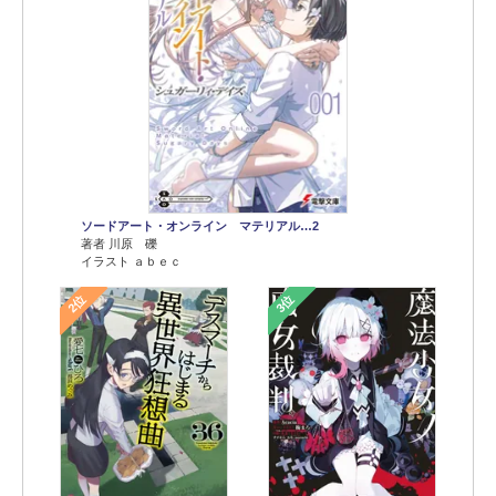
ソードアート・オンライン マテリアル…2
著者 川原 礫
イラスト ａｂｅｃ
2位
3位