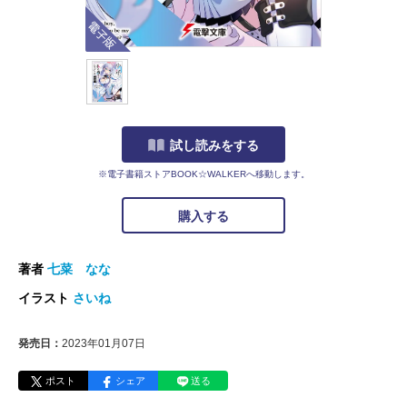
電子版
試し読みをする
※電子書籍ストアBOOK☆WALKERへ移動します。
購入する
著者
七菜 なな
イラスト
さいね
発売日：
2023年01月07日
ポスト
シェア
送る