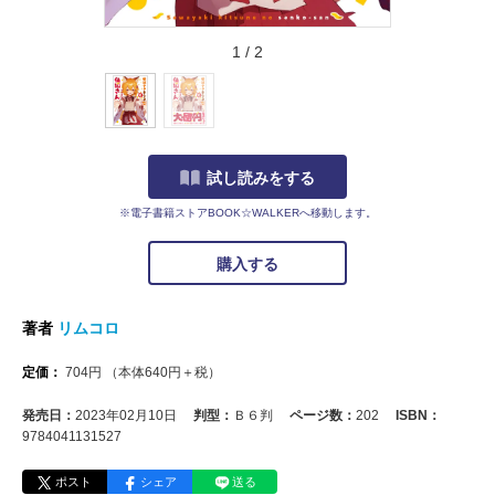
1
/
2
試し読みをする
※電子書籍ストアBOOK☆WALKERへ移動します。
購入する
著者
リムコロ
定価：
704
円
（本体
640
円＋税）
発売日：
2023年02月10日
判型：
Ｂ６判
ページ数：
202
ISBN：
9784041131527
ポスト
シェア
送る