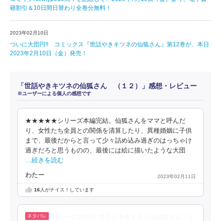
籍割引＆10日間日替わり全巻分無料！
2023年02月10日
ついに大団円!! コミックス『世話やきキツネの仙狐さん』第12巻が、本日
2023年2月10日（金）発売！
「世話やきキツネの仙狐さん （１２）」感想・レビュー
※ユーザーによる個人の感想です
★★★★★シリーズ本編完結。仙狐さんをママと呼んだ
り、女性たち全員との関係を清算したり、異種婚姻に子供
まで、最後だからと言って少々詰め込み過ぎのはっちゃけ
過ぎだろと思うものの、最後には絵に描いたような大団
…続きを読む
わたー
2023年02月11日
16
人がナイス！しています
シリーズ大団円 怨念を浄化するため結婚すること