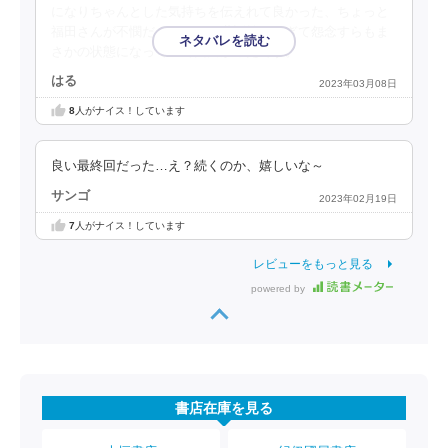
になりちゃんとした気持ちを伝えれて良かった、ちょっと
福田さんが不憫だったけど。世話焼きすぎて怨念すらもま
さかの状態になっていて面白かったです。
はる
2023年03月08日
8
人がナイス！しています
良い最終回だった…え？続くのか、嬉しいな～
サンゴ
2023年02月19日
7
人がナイス！しています
レビューをもっと見る
powered by
書店在庫を見る