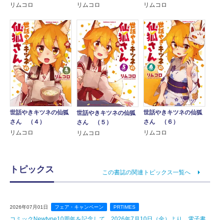
リムコロ
リムコロ
リムコロ
世話やきキツネの仙狐
世話やきキツネの仙狐
世話やきキツネの仙狐
さん （４）
さん （６）
さん （５）
リムコロ
リムコロ
リムコロ
トピックス
この書誌の関連トピックス一覧へ
2026年07月01日
フェア・キャンペーン
PRTIMES
コミックNewtype10周年を記念して、2026年7月10日（金）より、電子書