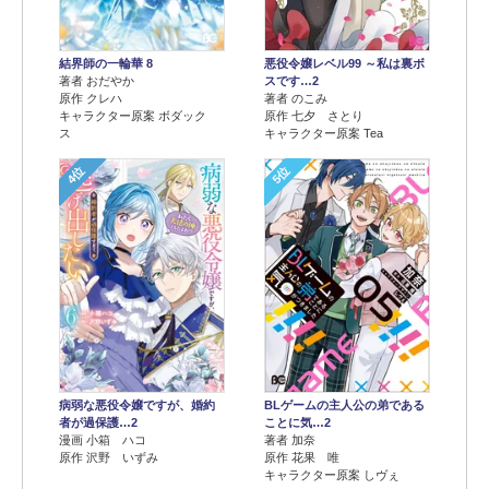
結界師の一輪華 8
悪役令嬢レベル99 ～私は裏ボ
著者 おだやか
スです…2
原作 クレハ
著者 のこみ
キャラクター原案 ボダック
原作 七夕 さとり
ス
キャラクター原案 Tea
4位
5位
病弱な悪役令嬢ですが、婚約
BLゲームの主人公の弟である
者が過保護…2
ことに気…2
漫画 小箱 ハコ
著者 加奈
原作 沢野 いずみ
原作 花果 唯
キャラクター原案 しヴぇ