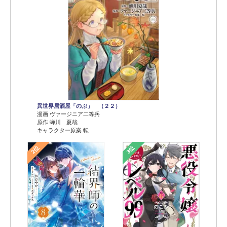
異世界居酒屋「のぶ」 （２２）
漫画 ヴァージニア二等兵
原作 蝉川 夏哉
キャラクター原案 転
2位
3位