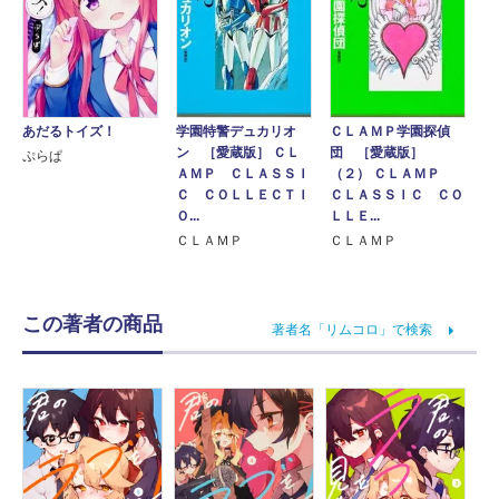
あだるトイズ！
ＣＬＡＭＰ学園探偵
学園特警デュカリオ
団 ［愛蔵版］
ン ［愛蔵版］ ＣＬ
ぷらぱ
（２） ＣＬＡＭＰ
ＡＭＰ ＣＬＡＳＳＩ
ＣＬＡＳＳＩＣ ＣＯ
Ｃ ＣＯＬＬＥＣＴＩ
ＬＬＥ...
Ｏ...
ＣＬＡＭＰ
ＣＬＡＭＰ
この著者の商品
著者名「リムコロ」で検索