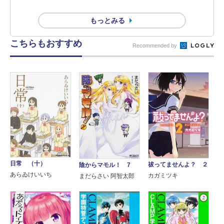
もっとみる
こちらもおすすめ
Recommended by
日常 （十）
祓ってませんよ？ ２
陰からマモル！ 7
あらゐけいいち
カガミツキ
まだらさい 阿智太郎