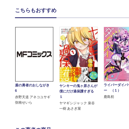
こちらもおすすめ
ライバーダイバ
盾の勇者のおしながき
ヤンキーの鬼ヶ原さんが
ー （１）
6
僕にだけ過保護すぎる
１
鹿島初
赤野天道 アネコユサギ
弥南せいら
ヤマギシジャック 泉谷
一樹 あさぎ屋