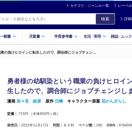
カテゴリ・ジャンル一覧
レーベル
検索
詳細
一般書
児童書
学習参考書
生活
実用
雑誌
ムック
・
・
職業の負けヒロインに転生したので、調合師にジョブチェン…
勇者様の幼馴染という職業の負けヒロイ
生したので、調合師にジョブチェンジしま
漫画
加々見 絵里
原作
日峰
キャラクター原案
花かんざらし
定価：
715
円 （本体
650
円＋税）
発売日：
2022年11月17日
判型：
Ｂ６判
ページ数：
196
ISBN：
978404