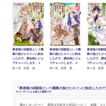
勇者様の幼馴
勇者様の幼馴染という職
勇者様の幼馴染という職
業の負けヒロ
業の負けヒロインに転生
業の負けヒロインに転生
したので、調
したので、調合師にジョ
したので、調合師にジョ
ブチェンジし
ブチェンジします。１
ブチェンジします。２
加々見 絵里
加々見 絵里 他
加々見 絵里 他
「勇者様の幼馴染という職業の負けヒロインに転生したので
※ユーザーによる個人の感想です
懐かしかったー！ 原作は大好きな作品だった！ 勿論、コミ