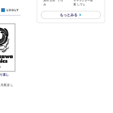
原作 沢野 いず
キャラクター原
み
案 しヴぇ
y
もっとみる
やり直し
 月夜涙 し