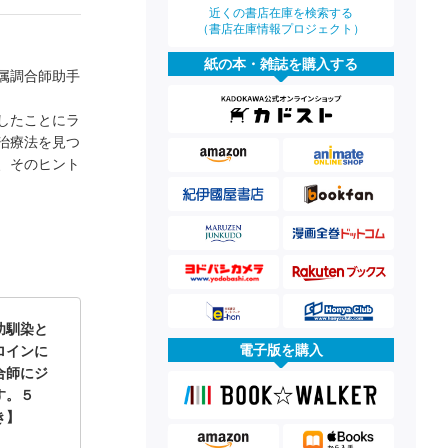
近くの書店在庫を検索する
（書店在庫情報プロジェクト）
紙の本・雑誌を購入する
属調合師助手
したことにラ
治療法を見つ
、そのヒント
幼馴染と
電子版を購入
ロインに
合師にジ
す。５
き】