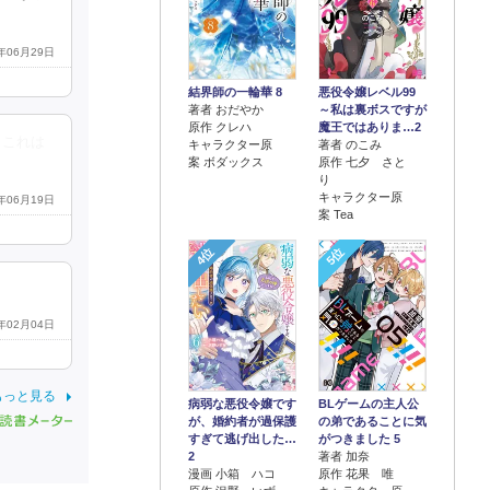
3年06月29日
結界師の一輪華 8
悪役令嬢レベル99
著者 おだやか
～私は裏ボスですが
原作 クレハ
魔王ではありま…2
 これは
キャラクター原
著者 のこみ
案 ボダックス
原作 七夕 さと
り
キャラクター原
3年06月19日
案 Tea
4位
5位
4年02月04日
もっと見る
病弱な悪役令嬢です
BLゲームの主人公
が、婚約者が過保護
の弟であることに気
すぎて逃げ出した…
がつきました 5
2
著者 加奈
漫画 小箱 ハコ
原作 花果 唯