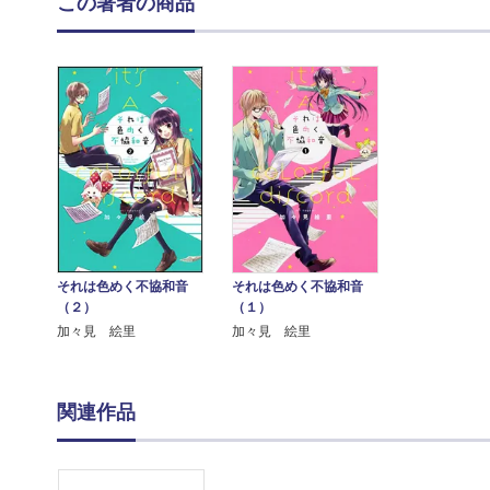
この著者の商品
それは色めく不協和音
それは色めく不協和音
（２）
（１）
加々見 絵里
加々見 絵里
関連作品