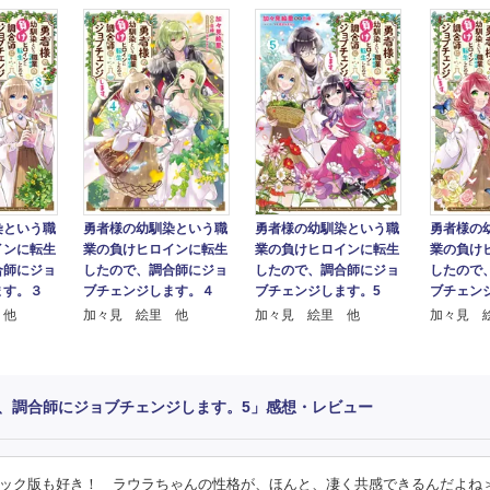
染という職
勇者様の
勇者様の幼馴染という職
勇者様の幼馴染という職
インに転生
業の負け
業の負けヒロインに転生
業の負けヒロインに転生
合師にジョ
したので
したので、調合師にジョ
したので、調合師にジョ
ます。３
ブチェン
ブチェンジします。４
ブチェンジします。5
 他
加々見 
加々見 絵里 他
加々見 絵里 他
、調合師にジョブチェンジします。5」感想・レビュー
ック版も好き！ ラウラちゃんの性格が、ほんと、凄く共感できるんだよね