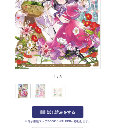
1
/
3
試し読みをする
※電子書籍ストアBOOK☆WALKERへ移動します。