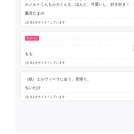
ルノルトくんもルカくんも、ほんと、可愛いし、好き好き！ 
葉月たまの
2
人がナイス！しています
病気を治すための薬開発を頑張ってるけどなかなか…
主人公と勇者が結ばれても問題ないよねと思ったけど、主人公
もも
2
人がナイス！しています
（紙）エルヴィーラに会う。里帰り。
ちいたけ
1
人がナイス！しています