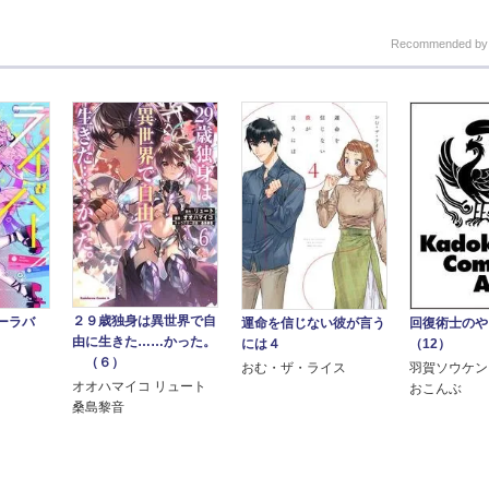
Recommended b
２９歳独身は異世界で自
ーラバ
回復術士の
運命を信じない彼が言う
由に生きた……かった。
（12）
には４
（６）
羽賀ソウケン
おむ・ザ・ライス
オオハマイコ リュート
おこんぶ
桑島黎音