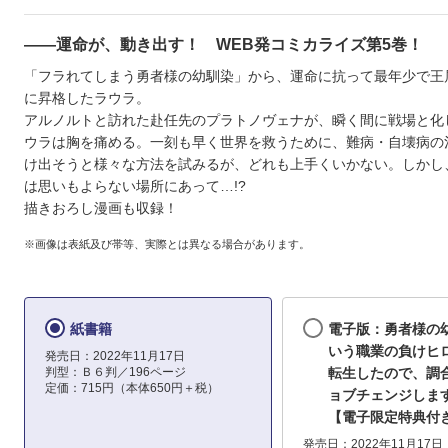
――運命が、動き出す！ WEB発コミカライズ第5巻！
「フラれてしまう勇者様の幼馴染」から、運命に抗って最年少で王
に昇格したラウラ。
アルノルトと訪れた赴任先のプラトノヴェナが、瞬く間に戦場と化
ウラは胸を痛める。一刻も早く世界を救うために、難病・自壊病の
け出そうと様々な方法を試みるが、どれも上手くいかない。しかし
は思いもよらない場所にあって…!?
描きおろし漫画も収録！
※画像は表紙及び帯等、実際とは異なる場合があります。
紙書籍
電子版：勇者様の
いう職業の負けヒ
発売日：2022年11月17日
判型：Ｂ６判／196ページ
転生したので、調
定価：715円（本体650円＋税）
ョブチェンジしま
【電子限定特典付
発売日：2022年11月17日