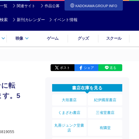
一覧
関連サイト
作品公募
KADOKAWA GROUP INFO
検索
新刊カレンダー
イベント情報
映像
ゲーム
グッズ
スクール
ポスト
シェア
送る
ンに転
書店在庫を見る
す。5
大垣書店
紀伊國屋書店
くまざわ書店
三省堂書店
丸善ジュンク堂書
有隣堂
店
6819055