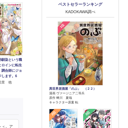
ベストセラーランキング
KADOKAWA調べ
1位
幼馴染という職
ヒロインに転生
、調合師にジョ
ジします。6
絵里 他
異世界居酒屋「のぶ」 （２２）
漫画 ヴァージニア二等兵
原作 蝉川 夏哉
キャラクター原案 転
2位
3位
＞＜。ア