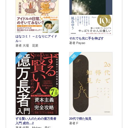
はなコミ！ ～となりにアイド
それでも光に手を伸ばす
ル～
著者 Payao
著者 大場 花菜
4位
5位
ずる賢い人のための億万長者
20代で得た知見
入門 成功…2
著者 F
著者 佐野 Mykey 義仁