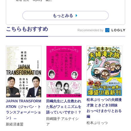
もっとみる
こちらもおすすめ
Recommended by
松本ぷりっつの夫婦漫
JAPAN TRANSFORM
田嶋先生に人生救われ
才旅 ときどき3姉妹
ATION（ジャパン・ト
た私がフェミニズムを
おっぺけまかりとおる
ランスフォーメーショ
語っていいですか！？
編
ン） ...
田嶋陽子 アルテイシ
松本ぷりっつ
新経済連盟
ア