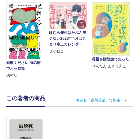
ほむら先生はたぶんモ
テない2023年4月はじ
まり卓上カレンダー
せかねこ
母親を陰謀論で失った
短歌ください 海の家
ぺんたん まきりえこ
でオセロ篇
穂村弘
この著者の商品
著者名「古川英治」で検索