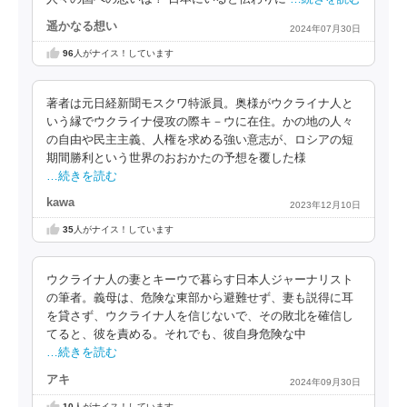
遥かなる想い
2024年07月30日
96
人がナイス！しています
著者は元日経新聞モスクワ特派員。奥様がウクライナ人と
いう縁でウクライナ侵攻の際キ－ウに在住。かの地の人々
の自由や民主主義、人権を求める強い意志が、ロシアの短
期間勝利という世界のおおかたの予想を覆した様
…続きを読む
kawa
2023年12月10日
35
人がナイス！しています
ウクライナ人の妻とキーウで暮らす日本人ジャーナリスト
の筆者。義母は、危険な東部から避難せず、妻も説得に耳
を貸さず、ウクライナ人を信じないで、その敗北を確信し
てると、彼を責める。それでも、彼自身危険な中
…続きを読む
アキ
2024年09月30日
10
人がナイス！しています