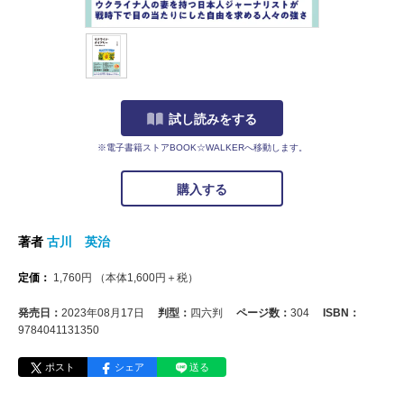
試し読みをする
※電子書籍ストアBOOK☆WALKERへ移動します。
購入する
著者
古川 英治
定価：
1,760
円
（本体
1,600
円＋税）
発売日：
2023年08月17日
判型：
四六判
ページ数：
304
ISBN：
9784041131350
ポスト
シェア
送る