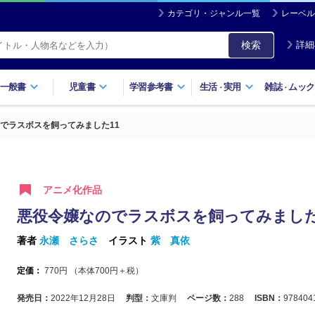
カテゴリ・ジャンル一覧
レーベル
検索
詳細
一般書
児童書
学習参考書
生活
実用
雑誌
ムック
・
・
でラスボスを飼ってみました11
アニメ化作品
悪役令嬢なのでラスボスを飼ってみました
著者
永瀬 さらさ
イラスト
紫 真依
定価：
770
円 （本体
700
円＋税）
発売日：
2022年12月28日
判型：
文庫判
ページ数：
288
ISBN：
978404