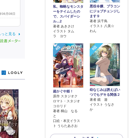
悪役令嬢、ブラコン
私、蜘蛛なモンスタ
にジョブチェンジし
ーをテイムしたの
5年06月08日
ます９
で、スパイダーシ
著者 浜千鳥
ル…2
イラスト 八美☆
著者 あきさけ
わん
イラスト タム
もっと見る
ラ ヨウ
4位
5位
y
幼なじみは誘えばい
超かぐや姫！
つでもデキる関係２
原作 スタジオク
著者 鏡 遊
ロマト・スタジオ
イラスト うなさ
コロリド
か
著者 桐山 なる
と
口絵・本文イラス
ト うらたあさお