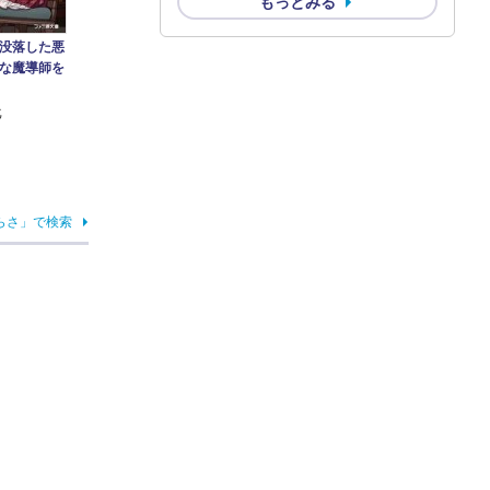
もっとみる
没落した悪
な魔導師を
戈
らさ」で検索