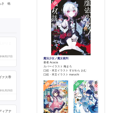
1位
らさ 他
上がりま
3年08月27日
魔法少女ノ魔女裁判
著者 Acacia
カバーイラスト 梅まろ
口絵・本文イラスト すがわら おむ
口絵・本文イラスト maruchi
ヴァス帝
2位
3位
3年01月25日
ディアナ