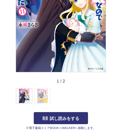
1
/
2
試し読みをする
※電子書籍ストアBOOK☆WALKERへ移動します。