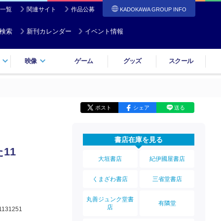
一覧
関連サイト
作品公募
KADOKAWA GROUP INFO
検索
新刊カレンダー
イベント情報
映像
ゲーム
グッズ
スクール
ポスト
シェア
送る
書店在庫を見る
11
大垣書店
紀伊國屋書店
くまざわ書店
三省堂書店
丸善ジュンク堂書
有隣堂
店
1131251