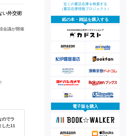
近くの書店在庫を検索する
（書店在庫情報プロジェクト）
ない外交術
紙の本・雑誌を購入する
陸会議が開催
！
電子版を購入
なのでラ
した11