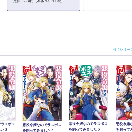
定価：770円（本体700円＋税）
同じシリー
悪役令嬢なのでラスボス
でラスボス
悪役令嬢
悪役令嬢なのでラスボス
を飼ってみました５
した３
を飼って
を飼ってみました４