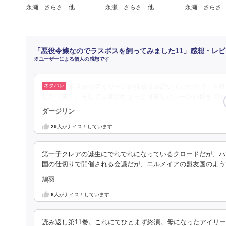
永瀬 さらさ 他
永瀬 さらさ 他
永瀬 さらさ
「悪役令嬢なのでラスボスを飼ってみました11」感想・レビ
※ユーザーによる個人の感想です
前巻からアイリーンの猫被りが続いていたので、本性
した（笑）。そして日常のちょっと可笑しいシーンの好きです
ダージリン
29
人がナイス！しています
第一子クレアの誕生にでれでれになっているクロードだが、ハ
国の仕切りで開催される会議だが、エルメイアの盟友国のよう
鳩羽
6
人がナイス！しています
読み返し第11巻。これにてひとまず終演。母になったアイリ