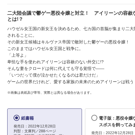
二大陸会議で鬱ゲー悪役令嬢と対立！ アイリーンの容赦
とは!？
ハウゼル女王国の新女王を決めるため、七カ国の首脳が集まり二大
されることに。
その新女王候補はキルヴァス帝国で敵対した鬱ゲーの悪役令嬢！
このままではハウゼル女王国と戦争に。
「上等よ」
卑怯な手を使われアイリーンは容赦のない外交に!?
そんな妻をクロードは何に代えても守る覚悟で――
「いつだって僕が泣かせたくなるのは君だけだ」
ゲームの世界だけれど、愛する家族の未来のためアイリーンは戦う
※画像は表紙及び帯等、実際とは異なる場合があります。
紙書籍
電子版：悪役令嬢
スボスを飼ってみま
発売日：2022年12月28日
判型：文庫判／288ページ
発売日：2022年12月28日