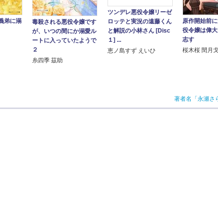
ツンデレ悪役令嬢リーゼ
義弟に溺
原作開始前に
ロッテと実況の遠藤くん
毒殺される悪役令嬢です
役令嬢は偉大
と解説の小林さん [Disc
が、いつの間にか溺愛ル
志す
１] ...
ートに入っていたようで
２
桜木桜 閏月
恵ノ島すず えいひ
糸四季 茲助
著者名「永瀬さ