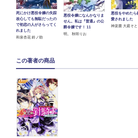
死にかけ悪役令嬢の失踪
悪役をやめたら
悪役令嬢になんかなりま
改心しても無駄だったの
愛されました
せん。私は『普通』の公
で初恋の人がさらってく
神楽棗 大庭そと
爵令嬢です！ 11
れました
明。 秋咲りお
和泉杏花 鈴ノ助
この著者の商品