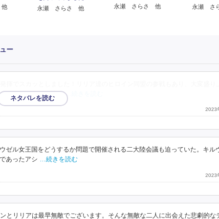
永瀬 さらさ 他
 他
永瀬 さ
永瀬 さらさ 他
ュー
発揮でスカッとしました！リリア達のヒロイン同盟の参戦もあり、大変盛り
。また、どこかで読め
…続きを読む
202
ウゼル女王国をどうするか問題で開催される二大陸会議も迫っていた。キル
であったアシ
…続きを読む
202
ーンとリリアは最早無敵でございます。そんな無敵な二人に出会えた悲劇的な