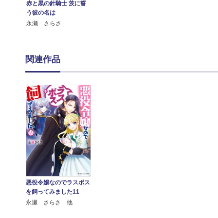
赤と黒の針騎士 茨に誓
う彼の名は
永瀬 さらさ
関連作品
悪役令嬢なのでラスボス
を飼ってみました11
永瀬 さらさ 他