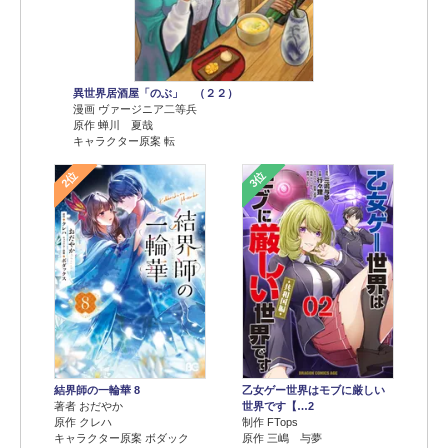
異世界居酒屋「のぶ」 （２２）
漫画 ヴァージニア二等兵
原作 蝉川 夏哉
キャラクター原案 転
2位
3位
結界師の一輪華 8
乙女ゲー世界はモブに厳しい
著者 おだやか
世界です【…2
原作 クレハ
制作 FTops
キャラクター原案 ボダック
原作 三嶋 与夢