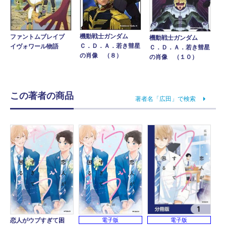
機動戦士ガンダム
ファントムブレイブ
機動戦士ガンダム
Ｃ．Ｄ．Ａ．若き彗星
イヴォワール物語
Ｃ．Ｄ．Ａ．若き彗星
の肖像 （８）
の肖像 （１０）
この著者の商品
著者名「広田」で検索
電子版
恋人がウブすぎて困
電子版