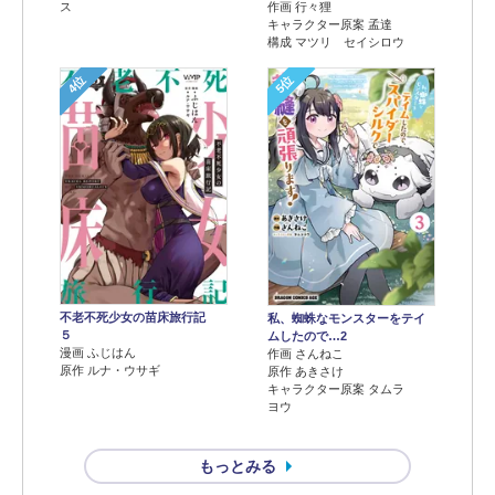
ス
作画 行々狸
キャラクター原案 孟達
構成 マツリ セイシロウ
4位
5位
不老不死少女の苗床旅行記
私、蜘蛛なモンスターをテイ
５
ムしたので…2
漫画 ふじはん
作画 さんねこ
原作 ルナ・ウサギ
原作 あきさけ
キャラクター原案 タムラ
ヨウ
もっとみる