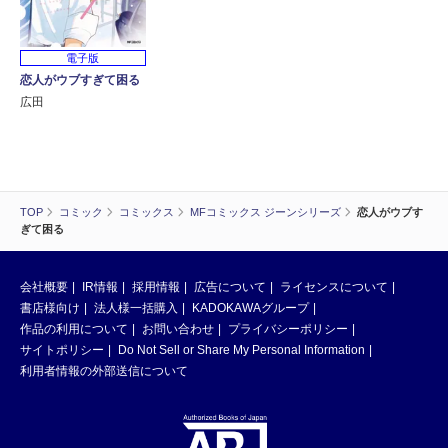
電子版
恋人がウブすぎて困る
広田
TOP
コミック
コミックス
MFコミックス ジーンシリーズ
恋人がウブす
ぎて困る
会社概要
IR情報
採用情報
広告について
ライセンスについて
書店様向け
法人様一括購入
KADOKAWAグループ
作品の利用について
お問い合わせ
プライバシーポリシー
サイトポリシー
Do Not Sell or Share My Personal Information
利用者情報の外部送信について