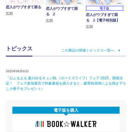
恋人がウブすぎて困る
恋人がウブすぎて困
電子版
広田
る 2
恋人がウブすぎて困
る 2【電子特別版】
広田
広田
トピックス
この書誌の関連トピックス一覧へ
2025年08月01日
「心ふるえる 夏のゆるキュンBL（ボーイズライフ）フェア 2025」開催決
定！ フェア参加書店で対象書籍を購入すると…豪華執筆陣による描き下ろ
し小冊子をプレゼント♪
電子版を購入