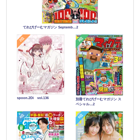
てれびげーむマガジン Septemb…2
2位
3位
spoon.2Di vol.136
別冊てれびげーむマガジン ス
ペシャル…2
4位
5位