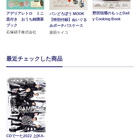
野田琺瑯のもっとDail
アデリアレトロ ミニ
パンどろぼう MOOK
y Cooking Book
皿付き おうち純喫茶
【特別付録】ぬいぐる
ブック
みポーチパスケース
石塚硝子株式会社
柴田ケイコ
最近チェックした商品
CDでーた2022 上[KA-