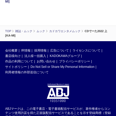
MI]
TOP
雑誌・ムック
ムック
カドカワエンタメムック
CDでーた2022 上
[KA-MI]
会社概要
IR情報
採用情報
広告について
ライセンスについて
書店様向け
法人様一括購入
KADOKAWAグループ
作品の利用について
お問い合わせ
プライバシーポリシー
サイトポリシー
Do Not Sell or Share My Personal Information
利用者情報の外部送信について
ABJマークは、この電子書店・電子書籍配信サービスが、著作権者からコン
テンツ使用許諾を得た正規版配信サービスであることを示す登録商標（登録