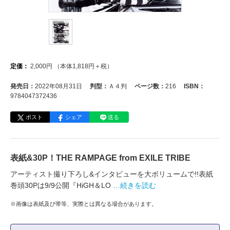
定価：
2,000
円
（本体
1,818
円＋税）
発売日：
2022年08月31日
判型：
Ａ４判
ページ数：
216
ISBN：
9784047372436
ポスト
シェア
送る
表紙&30P！THE RAMPAGE from EXILE TRIBE
アーティスト撮り下ろし&インタビューを大ボリュームで!!表紙
巻頭30Pは9/9公開『HiGH＆LO
…続きを読む
※画像は表紙及び帯等、実際とは異なる場合があります。