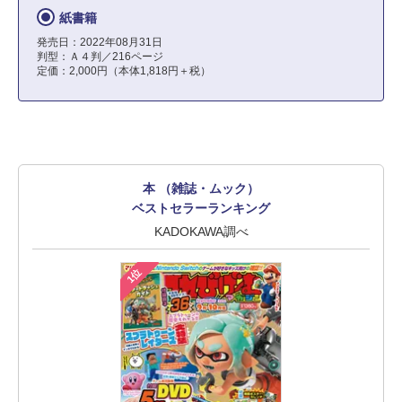
紙書籍
発売日：2022年08月31日
判型：Ａ４判／216ページ
定価：2,000円（本体1,818円＋税）
本 （雑誌・ムック）
ベストセラーランキング
KADOKAWA調べ
1位