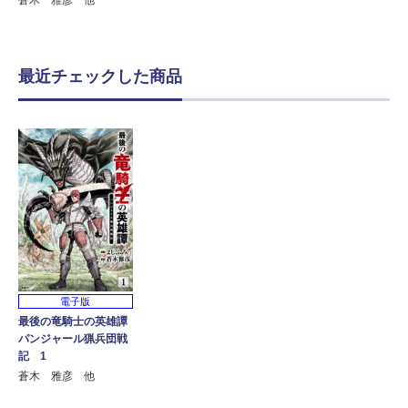
最近チェックした商品
電子版
最後の竜騎士の英雄譚
パンジャール猟兵団戦
記 1
蒼木 雅彦 他