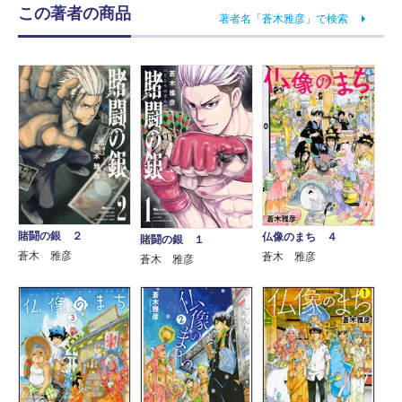
この著者の商品
著者名「蒼木雅彦」で検索
賭闘の銀 ２
仏像のまち ４
賭闘の銀 １
蒼木 雅彦
蒼木 雅彦
蒼木 雅彦