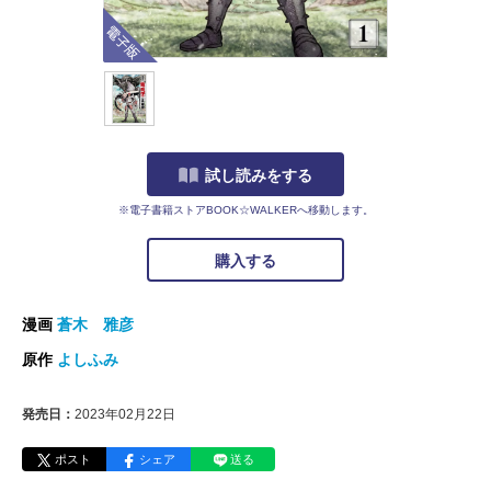
電子版
試し読みをする
※電子書籍ストアBOOK☆WALKERへ移動します。
購入する
漫画
蒼木 雅彦
原作
よしふみ
発売日：
2023年02月22日
ポスト
シェア
送る