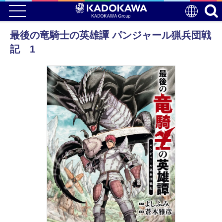
最後の竜騎士の英雄譚 パンジャール猟兵団戦
記 1