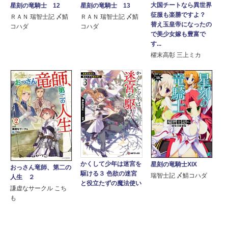
大国チートなら異世界
星刻の竜騎士 12
星刻の竜騎士 13
征服も楽勝ですよ？
ＲＡＮ 瑞智士記 〆鯖
ＲＡＮ 瑞智士記 〆鯖
替え玉皇帝になったの
コハダ
コハダ
で美少女嫁も豊富で
す...
櫂末高彰 三上ミカ
かくして少年は迷宮を
星刻の竜騎士XIX
おっさん竜師、第二の
駆ける３ 色欲の迷宮
瑞智士記 〆鯖コハダ
人生 ２
と役立たずの魔法使い
謙虚なサークル こち
も