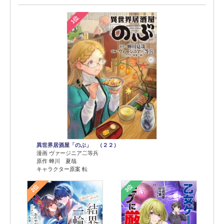
1位
異世界居酒屋「のぶ」 （２２）
漫画 ヴァージニア二等兵
原作 蝉川 夏哉
キャラクター原案 転
2位
3位