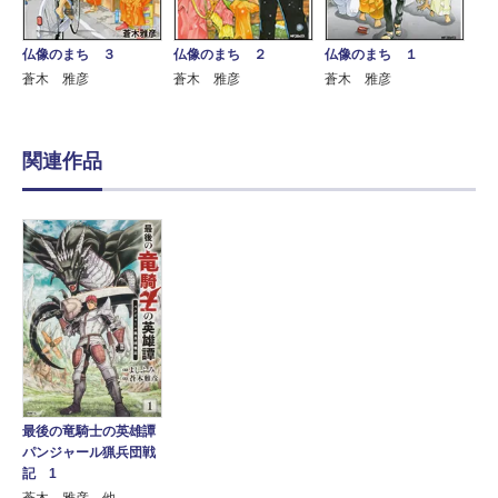
仏像のまち ３
仏像のまち ２
仏像のまち １
蒼木 雅彦
蒼木 雅彦
蒼木 雅彦
関連作品
最後の竜騎士の英雄譚
パンジャール猟兵団戦
記 1
蒼木 雅彦 他